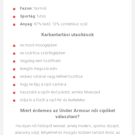
Fazon:
Normál
Sportág:
futás
Anyag:
87% textil, 13% szintetikus szál
Karbantartási utasítások
ne mosd mosógépben
ne szárítsa szárítógépben
Vegyileg nem tisztítható
levegőn megszáradni
nedves ruhával vagy kefével tisztítsa
hogy ne lépj a cipő sarkára
használd a cipőn lévő pántot, amikor felveszed
oldja ki a fűzőt a cipő fel- és levételekor
Miért érdemes az Under Armour női cipőket
választani?
Ha olyan női futócipőt keresel, amely modern, sportos dizájnt,
alacsony súlyt, kényelmet és mozgás közbeni tartást ötvöz, az