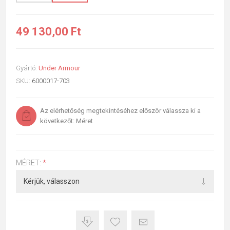
49 130,00 Ft
Gyártó:
Under Armour
SKU:
6000017-703
Az elérhetőség megtekintéséhez először válassza ki a
következőt: Méret
MÉRET:
*