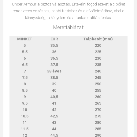
Under Armour a biztos választás. Értékelni fogod ezeket a cipőket
rendszeres edzéshez, hobbi futáshoz és aktív életmódhoz, ahol a
könnyedség, a kényelem és a funkcionalitás fontos.
Mérettáblázat:
MINKET
EUR
Talpbetét (mm)
5
35,5
220
5.5
36
225
6
36,5
230
6.5
37,5
235
7
38 éves
240
7.5
38,5
245
8
39
250
8.5
40
255
9
40,5
260
9.5
41
265
10
42
270
10.5
42,5
275
11
43
280
11.5
44
285
12
44,5
290