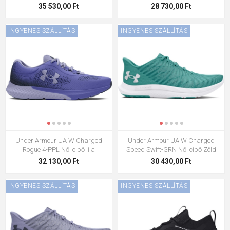
35 530,00 Ft
28 730,00 Ft
INGYENES SZÁLLÍTÁS
INGYENES SZÁLLÍTÁS
Under Armour UA W Charged
Under Armour UA W Charged
Rogue 4-PPL Női cipő lila
Speed Swift-GRN Női cipő Zöld
32 130,00 Ft
30 430,00 Ft
INGYENES SZÁLLÍTÁS
INGYENES SZÁLLÍTÁS