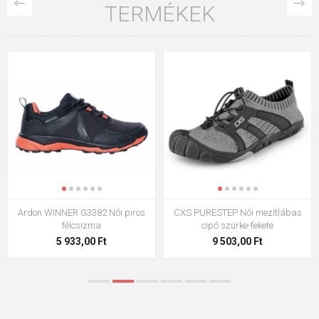
TERMÉKEK
Ardon WINNER G3382 Női piros
CXS PURESTEP Női mezítlábas
félcsizma
cipő szürke-fekete
5 933,00 Ft
9 503,00 Ft