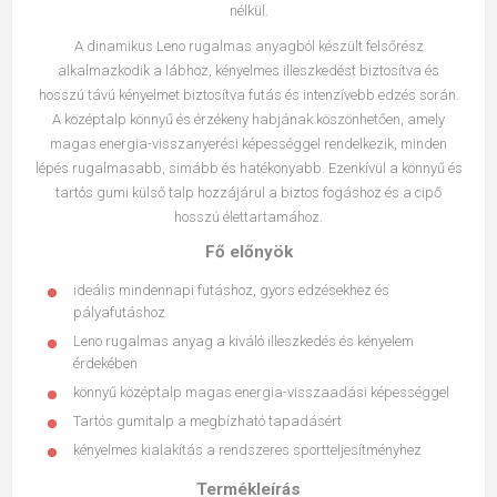
nélkül.
A dinamikus Leno rugalmas anyagból készült felsőrész
alkalmazkodik a lábhoz, kényelmes illeszkedést biztosítva és
hosszú távú kényelmet biztosítva futás és intenzívebb edzés során.
A középtalp könnyű és érzékeny habjának köszönhetően, amely
magas energia-visszanyerési képességgel rendelkezik, minden
lépés rugalmasabb, simább és hatékonyabb. Ezenkívül a könnyű és
tartós gumi külső talp hozzájárul a biztos fogáshoz és a cipő
hosszú élettartamához.
Fő előnyök
ideális mindennapi futáshoz, gyors edzésekhez és
pályafutáshoz
Leno rugalmas anyag a kiváló illeszkedés és kényelem
érdekében
könnyű középtalp magas energia-visszaadási képességgel
Tartós gumitalp a megbízható tapadásért
kényelmes kialakítás a rendszeres sportteljesítményhez
Termékleírás