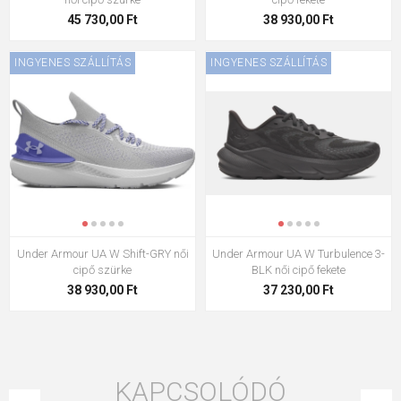
45 730,00 Ft
38 930,00 Ft
INGYENES SZÁLLÍTÁS
INGYENES SZÁLLÍTÁS
Under Armour UA W Shift-GRY női
Under Armour UA W Turbulence 3-
cipő szürke
BLK női cipő fekete
38 930,00 Ft
37 230,00 Ft
KAPCSOLÓDÓ