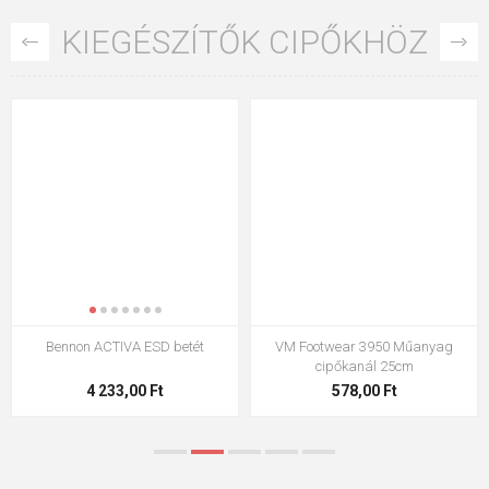
KIEGÉSZÍTŐK CIPŐKHÖZ
Bennon ACTIVA ESD betét
VM Footwear 3950 Műanyag
cipőkanál 25cm
4 233,00 Ft
578,00 Ft