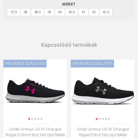
MÉRET
37,5
38
38,5
39
40
40,5
41
42
42,5
Kapcsolódó termékek
INGYENES SZÁLLÍTÁS
INGYENES SZÁLLÍTÁS
Under Armour UA W Charged
Under Armour UA W Charged
Rogue 3 Storm-BLK Női cipő fekete
Rogue 3-BLK Női cipő fekete