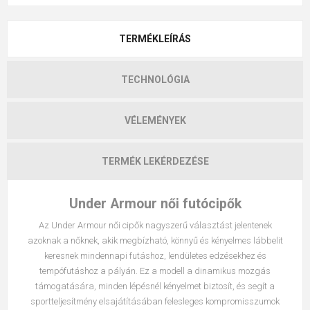
TERMÉKLEÍRÁS
TECHNOLÓGIA
VÉLEMÉNYEK
TERMÉK LEKÉRDEZÉSE
Under Armour női futócipők
Az Under Armour női cipők nagyszerű választást jelentenek
azoknak a nőknek, akik megbízható, könnyű és kényelmes lábbelit
keresnek mindennapi futáshoz, lendületes edzésekhez és
tempófutáshoz a pályán. Ez a modell a dinamikus mozgás
támogatására, minden lépésnél kényelmet biztosít, és segít a
sportteljesítmény elsajátításában felesleges kompromisszumok