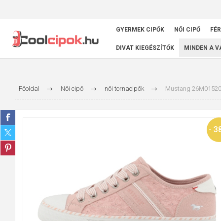
GYERMEK CIPŐK
NŐI CIPŐ
FÉR
DIVAT KIEGÉSZÍTŐK
MINDEN A 
Főoldal
Női cipő
női tornacipők
Mustang 26M015200
- 3