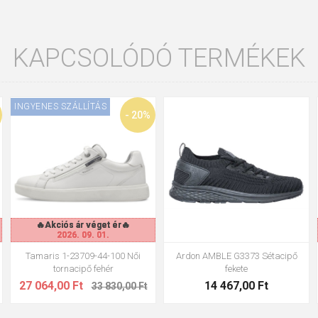
KAPCSOLÓDÓ TERMÉKEK
INGYENES SZÁLLÍTÁS
INGYENES SZÁLLÍTÁS
ÚJDONSÁG
ÚJDONSÁG
37
38
39
40
41
42
36
37
38
39
40
41
Mustang 15M0112011 női
Mustang 15M0112011 női
tornacipő bordo
tornacipő fekete
27 030,00 Ft
27 030,00 Ft