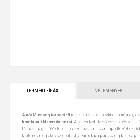
TERMÉKLEÍRÁS
VÉLEMÉNYEK
A női Mustang tornacipő
remek választás azoknak a nőknek, aki
kombinált klasszikusokat
. A tartós textil felsőrésznek köszönh
tűnnek, mégis tökéletesen illeszkednek a mindennapi öltözékhez.
A 
lábfejnek megfelelő szigorítást, a
kerek orrpánt
pedig biztosítja