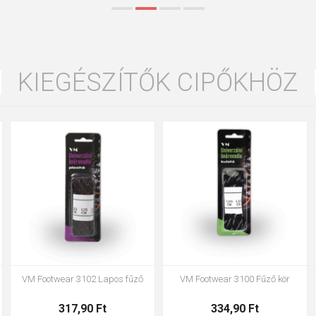
KIEGÉSZÍTŐK CIPŐKHÖZ
35
36
37
39
40
43
47
48
VM Footwear 3002 Anatómiai
VM Footwear 3900 cipőtisztító
talpbetét ESD
szivacs
1 445,00 Ft
663,00 Ft