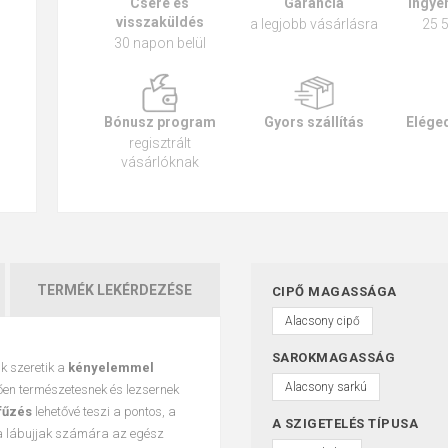
Csere és
Garancia
Ingyen
visszaküldés
a legjobb vásárlásra
25 5
30 napon belül
Bónusz program
Gyors szállítás
Eléged
regisztrált
vásárlóknak
TERMÉK LEKÉRDEZÉSE
CIPŐ MAGASSÁGA
Alacsony cipő
SAROKMAGASSÁG
k szeretik a
kényelemmel
Alacsony sarkú
etően természetesnek és lezsernek
fűzés
lehetővé teszi a pontos, a
A SZIGETELÉS TÍPUSA
 a lábujjak számára az egész