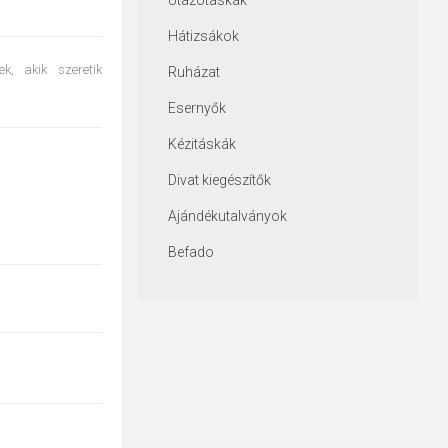
Utazótáskák
Hátizsákok
, akik szeretik
Ruházat
Esernyők
Kézitáskák
Divat kiegészítők
Ajándékutalványok
Befado