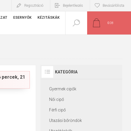
Regisztráció
Bejelentkezés
Bevásárlólista
ÁZAT
ESERNYŐK
KÉZITÁSKÁK
0
DB
KATEGÓRIA
6 percek, 20
Gyermek cipők
Női cipő
Férfi cipő
Utazási bőröndök