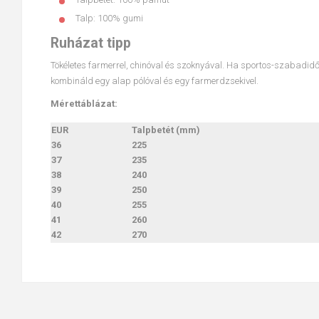
Talp: 100% gumi
Ruházat tipp
Tökéletes farmerrel, chinóval és szoknyával. Ha sportos-szabadid
kombináld egy alap pólóval és egy farmerdzsekivel.
Mérettáblázat:
EUR
Talpbetét (mm)
36
225
37
235
38
240
39
250
40
255
41
260
42
270