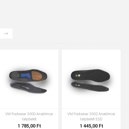
48
37
36
38
39
40
41
42
43
44
45
46
47
VM Footwear 3600 Impregnáló
Bennon ABSORBA XTR ESD betét
vízzáró
4 063,00 Ft
1 683,00 Ft