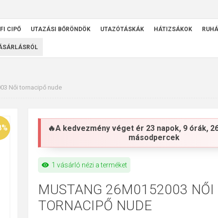
FI CIPŐ
UTAZÁSI BŐRÖNDÖK
UTAZÓTÁSKÁK
HÁTIZSÁKOK
RUH
VÁSÁRLÁSRÓL
3 Női tornacipő nude
8%
🔥A kedvezmény véget ér
23 napok, 9 órák, 2
másodpercek
visibility
1 vásárló nézi a terméket
MUSTANG 26M0152003 NŐI
TORNACIPŐ NUDE