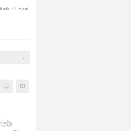
övetkezőt: Méret