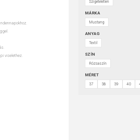
Szigeteletlen
MÁRKA
Mustang
mindennapokhoz.
ggel.
ANYAG
Textil
ás.
SZÍN
i viselethez.
Rózsaszín
MÉRET
37
38
39
40