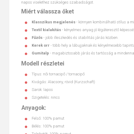
napos viselethez szükséges szabadságot.
Miért válassza őket
Klasszikus megjelenés
- könnyen kombinálható stílus a 
Textil kialakítás
- kényelmes anyag jó légáteresztő képessé
Fűzős
- jobb illeszkedés és stabilitás járás közben.
Kerek orr
- több hely a lábujjaknak és kényelmesebb tapint
Gumitalp
- magabiztosabb járás és tartósság a mindennap
Modell részletei
Típus: női tornacipő / tornacipő
Kivágás: Alacsony, rövid (Kurzschaft)
Sarok: lapos
Szigetelés: nincs
Anyagok:
Felső: 100% pamut
Bélés: 100% pamut
Talpbetét: 100% pamut