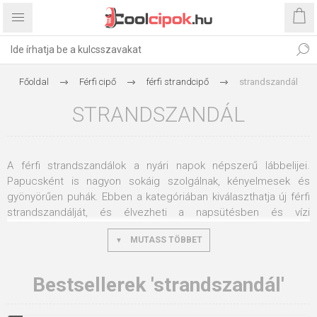
Főoldal
Férfi cipő
férfi strandcipő
strandszandál
STRANDSZANDÁL
A férfi strandszandálok a nyári napok népszerű lábbelijei.
Papucsként is nagyon sokáig szolgálnak, kényelmesek és
gyönyörűen puhák. Ebben a kategóriában kiválaszthatja új férfi
strandszandálját, és élvezheti a napsütésben és vízi
szórakozásban gazdag nyaralást.
MUTASS TÖBBET
Férfi strandszandálokat többféle színben kínálunk, de ezek
mindig olyan cipők, amelyeket a tengerpartra, a medencéhez,
Bestsellerek 'strandszandál'
de akár egy esti shoppingolásra is magaddal vihetsz egy
tengerparti üdülőhelyen. Nagyon könnyű őket rövidnadrággal és
nyári pólóval párosítani, hogy olyan nyári öltözéket alkosson,