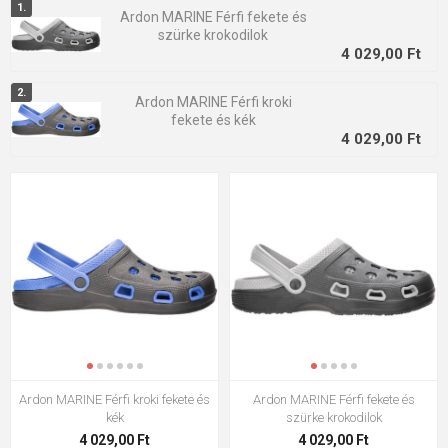
amelyben még a nagy melegben is jól érzi magát. Válassza
Ardon MARINE Férfi fekete és
szürke krokodilok
férfi croks strandszandáljainkat nagyon kényelmes áron.
4 029,00 Ft
Ardon MARINE Férfi kroki
fekete és kék
4 029,00 Ft
Ardon MARINE Férfi kroki fekete és
Ardon MARINE Férfi fekete és
kék
szürke krokodilok
4 029,00 Ft
4 029,00 Ft