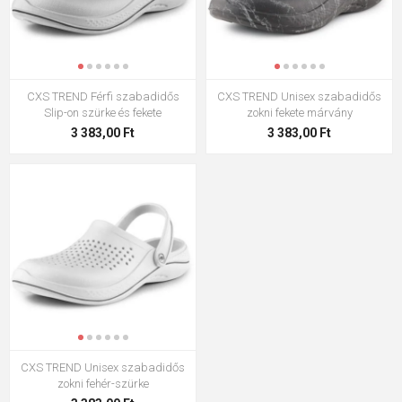
CXS TREND Férfi szabadidős
CXS TREND Unisex szabadidős
Slip-on szürke és fekete
zokni fekete márvány
3 383,00 Ft
3 383,00 Ft
CXS TREND Unisex szabadidős
zokni fehér-szürke