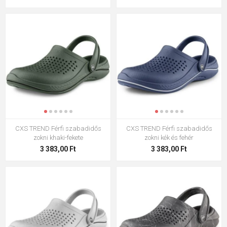
CXS TREND Férfi szabadidős
CXS TREND Férfi szabadidős
zokni khaki-fekete
zokni kék és fehér
3 383,00 Ft
3 383,00 Ft