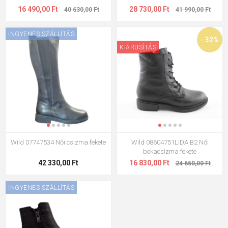
16 490,00 Ft
28 730,00 Ft
40 630,00 Ft
41 990,00 Ft
INGYENES SZÁLLÍTÁS
- 32%
KIÁRUSÍTÁS
Wild 07747534 Női csizma fekete
Wild 08604751LIDA B2 Női
bokacsizma fekete
42 330,00 Ft
16 830,00 Ft
24 650,00 Ft
INGYENES SZÁLLÍTÁS