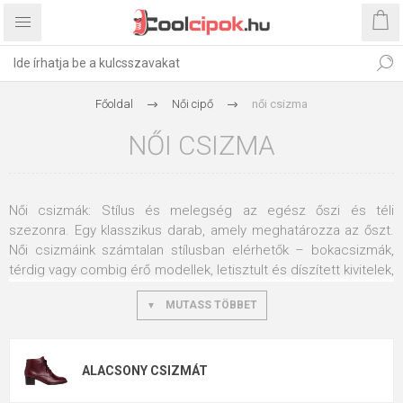
Főoldal
Női cipő
női csizma
NŐI CSIZMA
Női csizmák: Stílus és melegség az egész őszi és téli
szezonra. Egy klasszikus darab, amely meghatározza az őszt.
Női csizmáink számtalan stílusban elérhetők – bokacsizmák,
térdig vagy combig érő modellek, letisztult és díszített kivitelek,
bőrből vagy szintetikus anyagból. Kényelem, stílus és
MUTASS TÖBBET
hőkomfort egyetlen cipőben.
Magasság: bokacsizma, félmagas vagy
combcsizma?
ALACSONY CSIZMÁT
Minden magasság más helyzetre ideális: