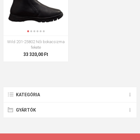
Wild 201-25802 Női bokacsizma
fekete
33 320,00 Ft
KATEGÓRIA
GYÁRTÓK