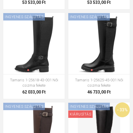
53 533,00 Ft
53 533,00 Ft
INGYENES SZÁLLÍTÁS
INGYENES SZÁLLÍTÁS
Tamaris 1-25618-43-001 Női
Tamaris 1-25625-45-001 Női
csizma fekete
csizma fekete
62 033,00 Ft
46 733,00 Ft
INGYENES SZÁLLÍTÁS
INGYENES SZÁLLÍTÁS
- 33%
KIÁRUSÍTÁS