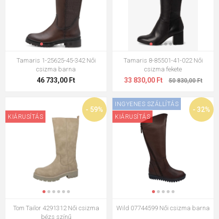
Tamaris 1-25625-45-342 Női
Tamaris 8-85501-41-022 Női
csizma barna
csizma fekete
46 733,00 Ft
33 830,00 Ft
50 830,00 Ft
INGYENES SZÁLLÍTÁS
- 59%
- 32%
KIÁRUSÍTÁS
KIÁRUSÍTÁS
Tom Tailor 4291312 Női csizma
Wild 07744599 Női csizma barna
bézs színű