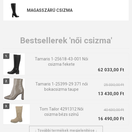
MAGASSZÁRÚ CSIZMA
Bokacsizma („chelsea boots”):
Univerzális választás
munkába és hétköznapokra. Könnyen elrejthető nadrág
alatt, elegáns és jól kombinálható kabáttal vagy farmerrel.
Bestsellerek 'női csizma'
Félmagas csizma (vádli közepéig):
Tökéletes
szoknyához, ruhához vagy nadrághoz. Klasszikus
„kávéházi” stílus, amely sosem megy ki a divatból.
Tamaris 1-25618-43-001 Női
csizma fekete
Magas csizma (térdig vagy combig érő):
Elegánsabb és
62 033,00 Ft
feltűnőbb megjelenés. Legjobban ruhával vagy szűk
Tamaris 1-25399-29 371 női
25 330,00 Ft
nadrággal mutat.
bokacsizma taupe
13 430,00 Ft
Tom Tailor 4291312 Női
40 630,00 Ft
csizma bézs színű
16 490,00 Ft
Anyagok és szezonális használat
↓ További termékek megjelenítése ↓