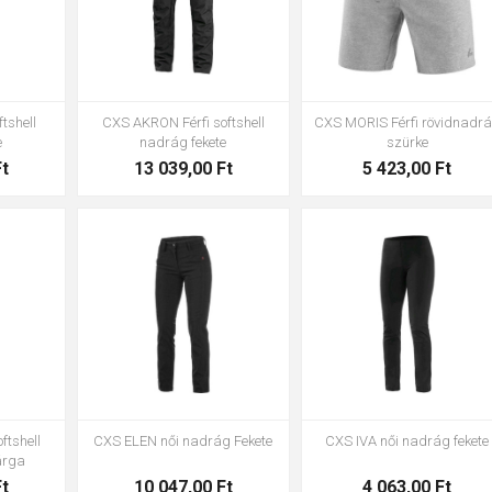
tshell
CXS AKRON Férfi softshell
CXS MORIS Férfi rövidnadr
e
nadrág fekete
szürke
Ft
13 039,00 Ft
5 423,00 Ft
36
38
40
42
46
48
S
M
L
XL
2XL
3X
50
52
54
56
54
56
ftshell
CXS ELEN női nadrág Fekete
CXS IVA női nadrág fekete
árga
Ft
10 047,00 Ft
4 063,00 Ft