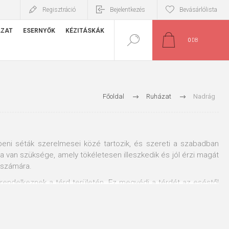
Regisztráció
Bejelentkezés
Bevásárlólista
ÁZAT
ESERNYŐK
KÉZITÁSKÁK
0
DB
Főoldal
Ruházat
Nadrág
beni séták szerelmesei közé tartozik, és szereti a szabadban
ra van szüksége, amely tökéletesen illeszkedik és jól érzi magát
 számára.
rendelkeznek a térd területén. Ez megvédi a térdét az eséstől
szra feltekerhető. Ha vízálló és páraáteresztő nadrágra van
lhat az XS mérettől a 4XL méretig. Bízhat a CXS márkában és