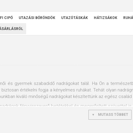
FI CIPŐ
UTAZÁSI BŐRÖNDÖK
UTAZÓTÁSKÁK
HÁTIZSÁKOK
RUH
VÁSÁRLÁSRÓL
i, női és gyermek szabadidő nadrágokat talál. Ha Ön a természet
or biztosan értékelni fogja a kényelmes ruhákat. Tehát olyan nadrág
punkban kiváló minőségű nadrágokat készítettünk az egész család
nadrágok fényvisszaverő betétekkel és megerősített szövettel is 
rzsolásoktól. Nagy előny az is, hogy a nadrág háromnegyed hos
MUTASS TÖBBET
ISEX softshell nadrágokat ajánlunk. Mindenféle nadrágot vásáro
gi szabadidőnadrágok terén.