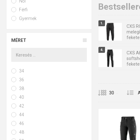
Női
Bestseller
Férfi
Gyermek
CXS R
meleg
fekete
MÉRET
CXS A
softsh
fekete
34
CXS AK
36
softsh
38
fekete
.
40
42
44
36
38
40
42
48
50
52
46
48