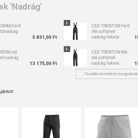
ek 'Nadrág'
OWAN Férfi
CXS TRENTON Férfi
ítőnadrág
téli softshell
5 831,00 Ft
nadrág fekete
1
KRON női
CXS TRENTON Női
ell nadrág
téli softshell
13 175,00 Ft
nadrág fekete
1
↓ További termékek megjelenít
RON Férfi
CXS ELEN női
ell nadrág
nadrág Fekete
/sárga
13 039,00 Ft
1
44
46
54
46
48
50
52
54
56
S
M
L
XL
2XL
3X
58
60
62
64