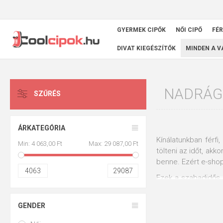
GYERMEK CIPŐK
NŐI CIPŐ
FÉR
DIVAT KIEGÉSZÍTŐK
MINDEN A 
NADRÁG
SZŰRÉS
ÁRKATEGÓRIA
Kínálatunkban férf
Min:
4 063,00 Ft
Max:
29 087,00 Ft
tölteni az időt, akk
benne. Ezért e-sho
4063
29087
Ezek a szabadidős 
és az esetleges ho
szüksége, akkor UN
GENDER
másokban a minősé