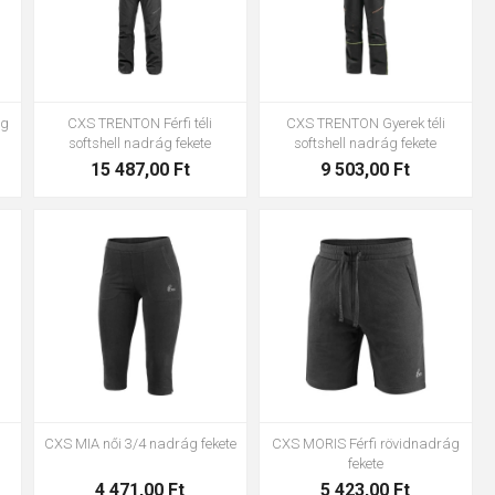
ág
CXS TRENTON Férfi téli
CXS TRENTON Gyerek téli
softshell nadrág fekete
softshell nadrág fekete
15 487,00 Ft
9 503,00 Ft
L
S
M
L
3XL
4XL
S
M
L
XL
CXS MIA női 3/4 nadrág fekete
CXS MORIS Férfi rövidnadrág
fekete
4 471,00 Ft
5 423,00 Ft