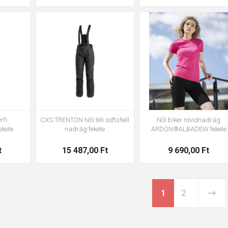
XL
3XL
36
38
40
42
44
46
48
50
52
54
XS
S
M
L
XL
2XL
rfi
CXS TRENTON Női téli softshell
Női biker rövidnadrág
ekete
nadrág fekete
ARDON®ALBADEW fekete
t
15 487,00 Ft
9 690,00 Ft
1
2