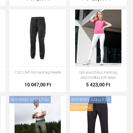
2
36
38
40
42
46
48
50
52
54
XS
S
M
L
XL
2XL
3XL
CXS UMI női nadrág Fekete
Női elasztikus nadrág
ARDON®ALDRI fehér
10 047,00 Ft
5 423,00 Ft
INGYENES SZÁLLÍTÁS
INGYENES SZÁLLÍTÁS
ÚJDONSÁG
6
44
46
48
50
52
54
44
46
48
50
52
54
56
58
60
56
58
60