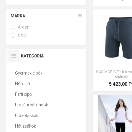
MÁRKA
Ardon
S
M
L
XL
2
CXS
KATEGÓRIA
CXS MORIS Férfi röv
Gyermek cipők
sötétkék
Női cipő
5 423,00 F
Férfi cipő
Utazási bőröndök
Utazótáskák
XS
S
M
L
X
3XL
Hátizsákok