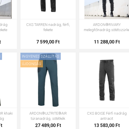
adrág
CXS TARREN nadrág, férfi,
ARDON®RIVARY
kete
fekete
melegítőnadrág sötétszürk
t
7 599,00 Ft
11 288,00 Ft
S
INGYENES SZÁLLÍTÁS
52
56
58
60
62
6
ÚJDONSÁG
52
54
44
46
48
50
52
54
56
58
60
R khaki
ARDON®ULTRITE®AIR
CXS BOISE Férfi nadrág
rág
túranadrág, sötétkék
antracit
Ft
27 489,00 Ft
13 583,00 Ft