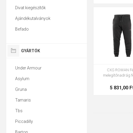
Divat kiegészítők
S
M
L
XL
2
Ajándékutalványok
Befado
GYÁRTÓK
Under Armour
CXS ROWAN Fé
melegítőnadrág f
Asylum
5 831,00 F
Gruna
Tamaris
Tbs
Piccadilly
Barton