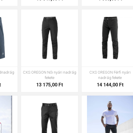
52
54
56
58
60
6
XL
3XL
36
38
40
42
44
46
48
50
52
54
idnadrág
CXS OREGON Női nyári nadrág
CXS OREGON Férfi nyári
fekete
nadrág fekete
t
13 175,00 Ft
14 144,00 Ft
46
48
50
52
54
56
58
60
62
64
L
2XL
46
48
50
52
54
5
58
60
62
64