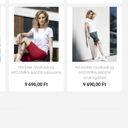
XS
S
M
L
XL
2XL
XS
S
M
L
XL
2XL
3XL
3XL
Női biker rövidnadrág
Női biciklis rövidnadrág
ARDON®ALBADEW bíborvörös
ARDON®ALBADEW
smaragdzöld
9 690,00 Ft
9 690,00 Ft