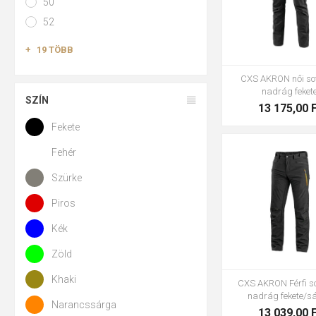
50
52
19 TÖBB
CXS AKRON női sof
nadrág feket
SZÍN
13 175,00 
Fekete
Fehér
Szürke
46
48
50
52
58
60
Piros
Kék
Zöld
Khaki
CXS AKRON Férfi so
nadrág fekete/s
Narancssárga
13 039,00 