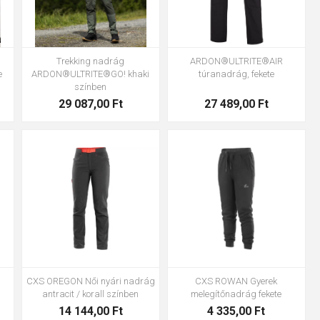
Trekking nadrág
ARDON®ULTRITE®AIR
e
ARDON®ULTRITE®GO! khaki
túranadrág, fekete
színben
29 087,00 Ft
27 489,00 Ft
4
120
130
140
150
160
36
38
40
42
44
46
48
50
52
54
CXS OREGON Női nyári nadrág
CXS ROWAN Gyerek
antracit / korall színben
melegítőnadrág fekete
14 144,00 Ft
4 335,00 Ft