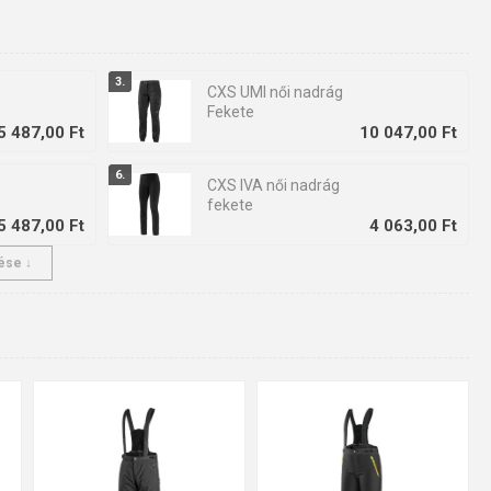
CXS UMI női nadrág
Fekete
5 487,00 Ft
10 047,00 Ft
CXS IVA női nadrág
fekete
5 487,00 Ft
4 063,00 Ft
ése ↓
CXS MORIS Férfi
rövidnadrág
0 047,00 Ft
sötétkék
5 423,00 Ft
46
48
50
52
54
56
120
130
140
150
160
58
60
62
L