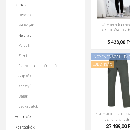
Ruházat
Dzsekik
Női elasztikus n
Mellények
ARDON®ALDRI fe
Nadrág
5 423,00 F
Pulcsik
Zokni
INGYENES SZÁLLÍTÁ
ÚJDONSÁG
Funkcionális fehérnemű
44
46
48
50
Sapkák
56
58
60
Kesztyű
Sálak
Esőkabátok
ARDON®ULTRITE®AI
Esernyők
színű túranad
27 489,00 
Kézitáskák