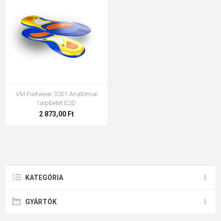
VM Footwear 3001 Anatómiai
talpbetét ESD
2 873,00 Ft
KATEGÓRIA
GYÁRTÓK