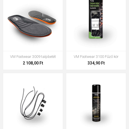
Rendszeresen ellenőrizze a cipőfűzők és talpbetétek
állapotát.
Ősz és tél
Legalább hetente egyszer impregnálja a cipőket.
Hazatérés után mindig szárítsa meg a lábbelit.
VM Footwear 3009 talpbetét
VM Footwear 3100 Fűző kör
Ellenőrizze a varrásokat, ragasztásokat és membránokat.
2 108,00 Ft
334,90 Ft
Távolítsa el az útszóró só és egyéb vegyszerek
maradványait.
Szezonon kívüli tárolás
Alaposan tisztítsa meg a cipő teljes felületét.
A bőrcipőket kezelje minőségi cipőkrémmel.
Helyezzen bele sámfát vagy papírt a forma