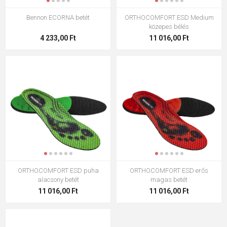
Bennon ECORNA betét
ORTHOCOMFORT ESD Medium
közepes bélés
4 233,00 Ft
11 016,00 Ft
ORTHOCOMFORT ESD puha
ORTHOCOMFORT ESD erős
alacsony betét
magas betét
11 016,00 Ft
11 016,00 Ft