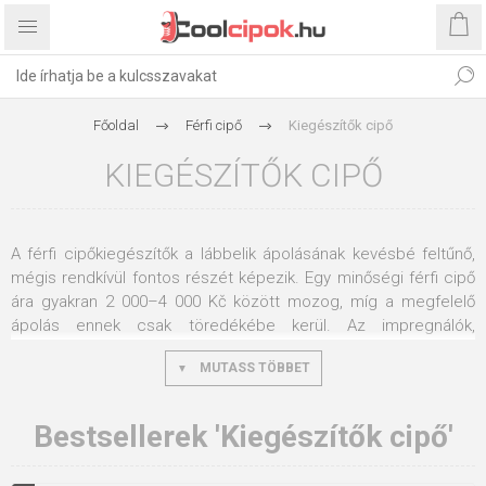
Főoldal
Férfi cipő
Kiegészítők cipő
KIEGÉSZÍTŐK CIPŐ
A férfi cipőkiegészítők a lábbelik ápolásának kevésbé feltűnő,
mégis rendkívül fontos részét képezik. Egy minőségi férfi cipő
ára gyakran 2 000–4 000 Kč között mozog, míg a megfelelő
ápolás ennek csak töredékébe kerül. Az impregnálók,
cipőkrémek, talpbetétek vagy cipőszárítók rendszeres
MUTASS TÖBBET
használata akár évekkel is meghosszabbíthatja a cipők
élettartamát, miközben jelentősen növeli a mindennapi viselés
kényelmét. Kínálatunkban minden megtalálható, ami a cipők
Bestsellerek 'Kiegészítők cipő'
karbantartásához, védelméhez és kényelmesebb
használatához szükséges egész évben.