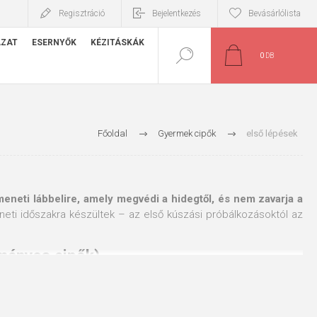
Regisztráció
Bejelentkezés
Bevásárlólista
ÁZAT
ESERNYŐK
KÉZITÁSKÁK
0
DB
Főoldal
Gyermek cipők
első lépések
meneti lábbelire, amely megvédi a hidegtől, és nem zavarja a
eti időszakra készültek – az első kúszási próbálkozásoktól az
ományos cipők)
meknek a lehető legpuhább, merev talp nélküli lábbelit kell