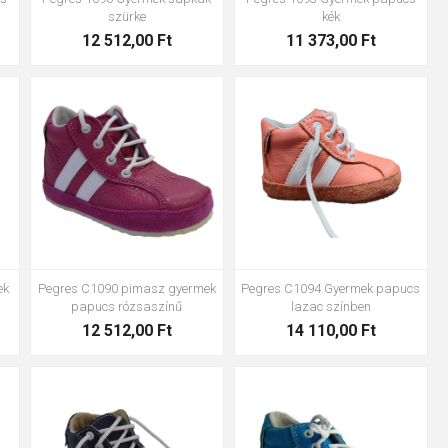
szürke
kék
12 512,00 Ft
11 373,00 Ft
g védi az anyagot a kopástól.
rmek:
17
19
22
19
21
ek
Pegres C1094 Gyermek papucs
Pegres C1090 pimasz gyermek
lazac színben
papucs rózsaszínű
14 110,00 Ft
12 512,00 Ft
17
17
18
21
22