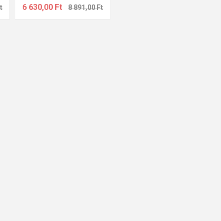
6 630,00 Ft
t
8 891,00 Ft