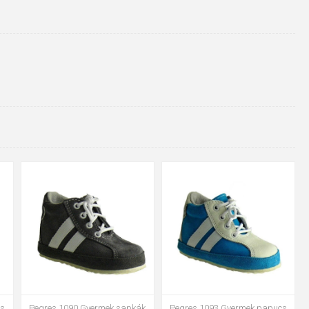
mezítláb járna.
mészetes módon erősödnek.
s.
szás közben szőnyegen, fán vagy padlón.
17
18
22
19
a láb formájához. Ideális egész éves használatra.
cs
Pegres 1090 Gyermek sapkák
Pegres 1093 Gyermek papucs