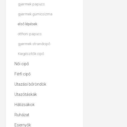
gyermek papucs
gyermek gumicsizma
első lépések
otthoni papucs
gyermek strandcipő
Kiegészítők cipő
Női cipő
Férfi cipő
Utazási bőröndök
Utazótáskák
Hátizsákok
Ruházat
Esernyők