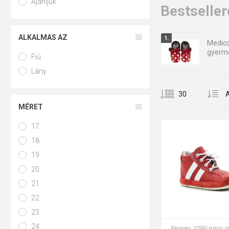
Ajánljuk
Zéró drop és l
Bestseller
Rendkívüli ha
ALKALMAS AZ
Könnyű súly:
A
Medic
gyerm
Fiú
Védelem a hid
Lány
.
MÉRET
17
18
19
18
22
20
21
Bőr, textil v
22
23
Teljesen bőr:
P
24
Pegres 1090 piros 