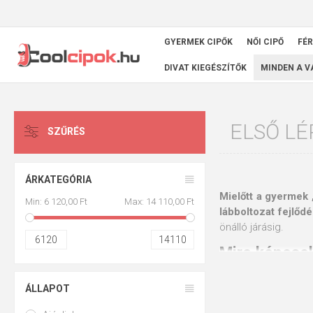
GYERMEK CIPŐK
NŐI CIPŐ
FÉR
DIVAT KIEGÉSZÍTŐK
MINDEN A 
ELSŐ LÉ
SZŰRÉS
ÁRKATEGÓRIA
Mielőtt a gyermek 
Min:
6 120,00 Ft
Max:
14 110,00 Ft
lábboltozat fejlődé
önálló járásig.
6120
14110
Mire képesek
A gyermekorvosok é
ÁLLAPOT
viselnie. A bébi ci