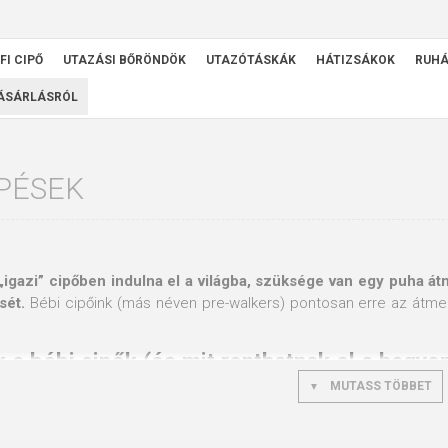
FI CIPŐ
UTAZÁSI BŐRÖNDÖK
UTAZÓTÁSKÁK
HÁTIZSÁKOK
RUH
VÁSÁRLÁSRÓL
PÉSEK
„igazi” cipőben indulna el a világba, szüksége van egy puha át
sét.
Bébi cipőink (más néven pre-walkers) pontosan erre az átmen
 a bébi cipők (és mit ronthatnak el a hagy
MUTASS TÖBBET
s ortopéd szakorvosok egyetértenek: 12–18 hónapos korig a gyer
pők pontosan ezeknek a követelményeknek felelnek meg: