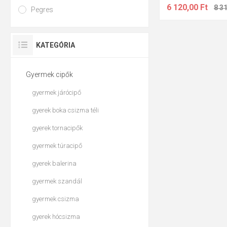
6 120,00 Ft
8 31
cipőknél, mivel 
Pegres
KATEGÓRIA
Gyermek cipők
gyermek járócipő
gyerek boka csizma téli
gyerek tornacipők
gyermek túracipő
gyerek balerina
gyermek szandál
gyermek csizma
gyerek hócsizma