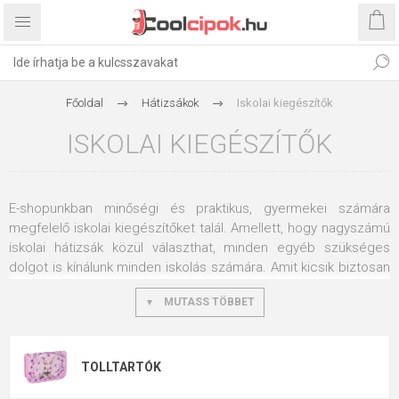
Főoldal
Hátizsákok
Iskolai kiegészítők
ISKOLAI KIEGÉSZÍTŐK
E-shopunkban minőségi és praktikus, gyermekei számára
megfelelő iskolai kiegészítőket talál. Amellett, hogy nagyszámú
iskolai hátizsák közül választhat, minden egyéb szükséges
dolgot is kínálunk minden iskolás számára. Amit kicsik biztosan
értékelni fognak, az a cipőtáskák sokféle színváltozatban.
MUTASS TÖBBET
Kicsik és nagyok, az állatok, a gyors autók és a sportok
szerelmesei válogathatnak közülük. Ez a papucstáska
manapság nagyon népszerű táskaként is használható. Egy kis
hátizsákot helyettesít a gyerekeknek szabadidőben. A kicsik
TOLLTARTÓK
tornatáskaként vagy óvodai táskaként is használhatják.