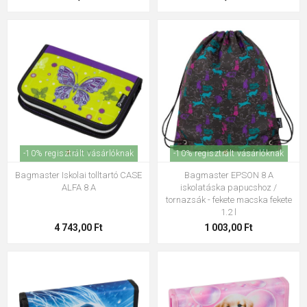
-10% regisztrált vásárlóknak
-10% regisztrált vásárlóknak
Bagmaster Iskolai tolltartó CASE
Bagmaster EPSON 8 A
ALFA 8 A
iskolatáska papucshoz /
tornazsák - fekete macska fekete
1.2 l
4 743,00 Ft
1 003,00 Ft