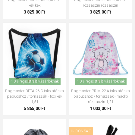
kék kék
rózsaszín rózsaszín
3 825,00 Ft
3 825,00 Ft
-10% regisztrált vásárlóknak
-10% regisztrált vásárlóknak
Bagmaster BETA 26 C iskolatáska
Bagmaster PRIM 22 A iskolatáska
papucshoz / tornazsák - foci kék
papucshoz / tornazsák - mackó
1,5 l
rózsaszín 1,2 l
5 865,00 Ft
1 003,00 Ft
ÚJDONSÁG