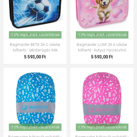
-10% regisztrált vásárlóknak
-10% regisztrált vásárlóknak
Bagmaster BETA 26 C iskolai
Bagmaster LUMI 26 A iskolai
tolltartó - labdarúgás Kék
tolltartó - kutyus rózsaszínű
5 593,00 Ft
5 593,00 Ft
-10% regisztrált vásárlóknak
-10% regisztrált vásárlóknak
Bagmaster hátizsák esővédő -
Bagmaster hátizsák esővédő -