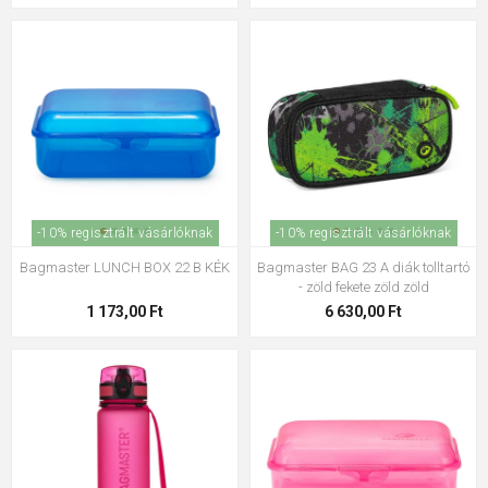
Bagmaster DOPI 25 B
iskolatáska papucshoz /
tornazsák - motoros kék 1,5 l
5 865,00 Ft
Bagmaster hátizsák esővédő -
rózsaszín rózsaszín
3 825,00 Ft
-10% regisztrált vásárlóknak
-10% regisztrált vásárlóknak
Bagmaster LUNCH BOX 22 B KÉK
Bagmaster BAG 23 A diák tolltartó
- zöld fekete zöld zöld
1 173,00 Ft
6 630,00 Ft