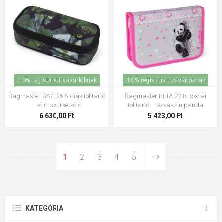
-10% regisztrált vásárlóknak
-10% regisztrált vásárlóknak
Bagmaster BAG 26 A diák tolltartó
Bagmaster BETA 22 B iskolai
- zöld-szürke zöld
tolltartó - rózsaszín panda
6 630,00 Ft
5 423,00 Ft
1
2
3
4
5
KATEGÓRIA