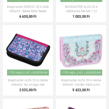
Bagmaster ENERGY 20 A diák
BAGMASTER ALFA 20 A
tolltartó - fekete-fehér fekete
váltótáska kék kék 1,2 l
6 630,00 Ft
1 003,00 Ft
-10% regisztrált vásárlóknak
-10% regisztrált vásárlóknak
Bagmaster ALFA 20 A iskolai
Bagmaster ALFA 25 A iskolai
tolltartó - kis virágos kék
tolltartó - tündéri többszínű
2 533,00 Ft
5 423,00 Ft