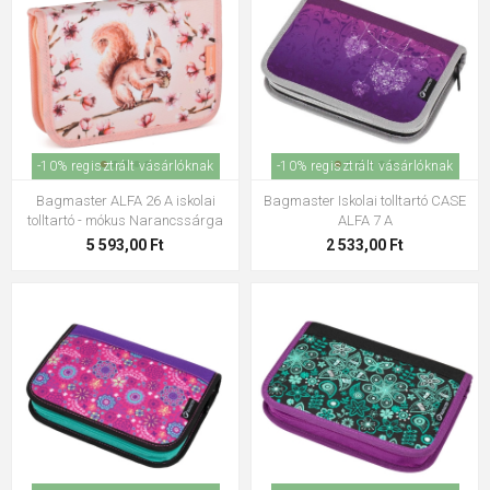
-10% regisztrált vásárlóknak
-10% regisztrált vásárlóknak
Bagmaster ALFA 26 A iskolai
Bagmaster Iskolai tolltartó CASE
tolltartó - mókus Narancssárga
ALFA 7 A
5 593,00 Ft
2 533,00 Ft