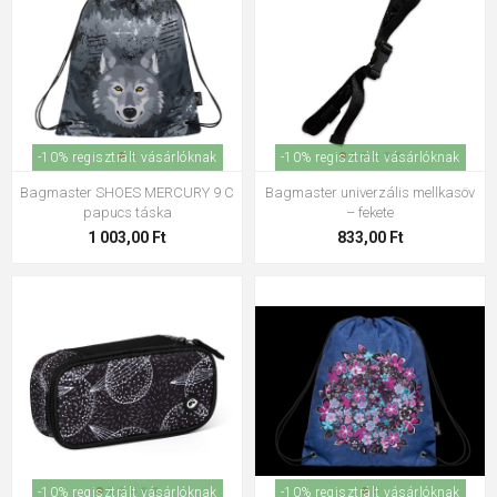
-10% regisztrált vásárlóknak
-10% regisztrált vásárlóknak
Bagmaster SHOES MERCURY 9 C
Bagmaster univerzális mellkasöv
papucs táska
– fekete
1 003,00 Ft
833,00 Ft
-10% regisztrált vásárlóknak
-10% regisztrált vásárlóknak