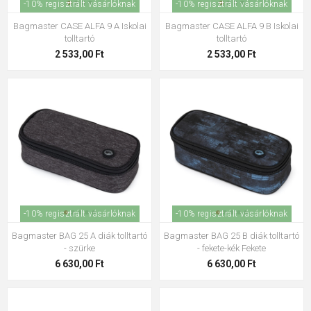
-10% regisztrált vásárlóknak
-10% regisztrált vásárlóknak
Bagmaster CASE ALFA 9 A Iskolai
Bagmaster CASE ALFA 9 B Iskolai
tolltartó
tolltartó
2 533,00 Ft
2 533,00 Ft
-10% regisztrált vásárlóknak
-10% regisztrált vásárlóknak
Bagmaster BAG 25 A diák tolltartó
Bagmaster BAG 25 B diák tolltartó
- szürke
- fekete-kék Fekete
6 630,00 Ft
6 630,00 Ft