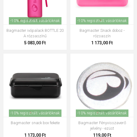
-10% regisztrált vásárlóknak
-10% regisztrált vásárlóknak
Bagmaster ivópalack BOTTLE 20
Bagmaster Snack doboz -
A rózsaszínű
rózsaszín
5 083,00 Ft
1 173,00 Ft
-10% regisztrált vásárlóknak
-10% regisztrált vásárlóknak
Bagmaster snack box fekete
Bagmaster Fényvisszaverő
jelvény - ezüst
1 173,00 Ft
119,00 Ft