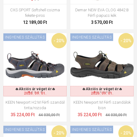
CXS SPORT Softshell csizma
Demar NEW EVA CLOG 4842 B
fekete-piros
Férfi papucs kék
12 189,00 Ft
3 570,00 Ft
INGYENES SZÁLLÍTÁS
INGYENES SZÁLLÍTÁS
- 20%
- 20%
🔥Akciós ár véget ér🔥
🔥Akciós ár véget ér🔥
2026. 09. 01.
2026. 09. 01.
KEEN Newport H2 M Férfi szandál
KEEN Newport M Férfi szandálok
tinta/rozsda
bisn
35 224,00 Ft
35 224,00 Ft
44 030,00 Ft
44 030,00 Ft
INGYENES SZÁLLÍTÁS
INGYENES SZÁLLÍTÁS
- 20%
- 20%