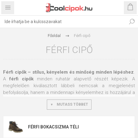
Főoldal
Férfi cipő
FÉRFI CIPŐ
Férfi cipők – stílus, kényelem és minőség minden lépéshez
.
A
férfi cipők
minden ruhatár alapvető részét képezik. A
megfelelően kiválasztott lábbeli nemcsak a megjelenést
befolyásolja, hanem a mindennapi kényelemhez is hozzájárul a
munka, a sport és a szabadidős tevékenységek során.
MUTASS TÖBBET
Kínálatunkban a férfi cipők széles választékát találja minden
alkalomra – az elegáns alkalmi cipőktől a kényelmes
sportcipőkön át egészen a strapabíró munkavédelmi és
outdoor modellekig.
FÉRFI BOKACSIZMA TÉLI
Kínálatunkban megbízható gyártók férfi cipői szerepelnek,