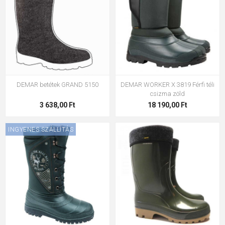
Hogyan növelhető a férfi cipők élettartama?
Rendszeres tisztítással, impregnálással, megfelelő
ápolószerek használatával és több pár cipő váltott viselésével
a hét során.
DEMAR betétek GRAND 5150
DEMAR WORKER X 3819 Férfi téli
csizma zöld
3 638,00 Ft
18 190,00 Ft
INGYENES SZÁLLÍTÁS