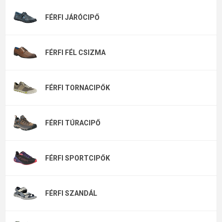
amelyek kiváló minőségű anyagokból készülnek, hosszú
FÉRFI JÁRÓCIPŐ
élettartamot és modern megjelenést biztosítanak. Akár irodai
használatra, városi sétákhoz, túrázáshoz, nyaraláshoz vagy
nehéz munkakörülményekhez keres lábbelit, nálunk megtalálja
az igényeinek leginkább megfelelő modellt.
FÉRFI FÉL CSIZMA
Hogyan válasszuk ki a megfelelő férfi
cipőt?
FÉRFI TORNACIPŐK
A megfelelő cipő kiválasztása elsősorban a felhasználás
céljától függ. Minden cipőtípus más környezethez és használati
FÉRFI TÚRACIPŐ
módhoz készült. Vásárláskor érdemes az alábbi szempontokat
figyelembe venni:
Felhasználási cél
– munkához, szabadidőhöz, sporthoz,
FÉRFI SPORTCIPŐK
túrázáshoz vagy elegáns eseményekre.
Felsőrész anyaga
– bőr, szintetikus anyag, textil vagy
FÉRFI SZANDÁL
ezek kombinációja.
Talptípus
– csúszásmentes, párnázott vagy megerősített