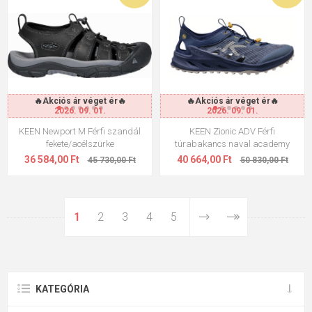
🔥Akciós ár véget ér🔥
🔥Akciós ár véget ér🔥
2026. 09. 01.
2026. 09. 01.
KEEN Newport M Férfi szandál
KEEN Zionic ADV Férfi
fekete/acélszürke
túrabakancs naval academy
36 584,00 Ft
40 664,00 Ft
45 730,00 Ft
50 830,00 Ft
1
2
3
4
5
KATEGÓRIA