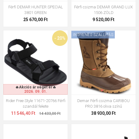
Férfi DEMAR HUNTER SPECIAL
Férfi csizma DEMAR GRAND LUX
3801 GREEN
1506 ZÖLD
25 670,00 Ft
9 520,00 Ft
INGYENES SZÁLLÍTÁS
- 20%
🔥Akciós ár véget ér🔥
2026. 09. 01.
Rider Free Style 11671-20766 Férfi
Demar Férfi csizma CARIBOU
szandál fekete
PRO 3816 oliva színű
11 546,40 Ft
38 930,00 Ft
14 433,00 Ft