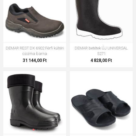
vásárolni?
Széles választék minden alkalomra
Minőségi márkák és megbízható gyártók
Modern és időtálló dizájn
DEMAR REST DX 6902 Férfi kültéri
DEMAR betétek ÚJ UNIVERSAL
Kényelmes és funkcionális modellek
csizma barna
5271
Gyors szállítás és professzionális ügyfélszolgálat
31 144,00 Ft
4 828,00 Ft
Rendszeres újdonságok és akciós ajánlatok
Válasszon kiváló minőségű
férfi cipőt
, amely megfelel
stílusának, igényeinek és kényelmi elvárásainak. Akár elegáns
munkacipőt, kényelmes városi sportcipőt, strapabíró
munkavédelmi lábbelit vagy túracipőt keres a
természetjáráshoz, kínálatunkban megtalálja a tökéletes
modellt minden lépéshez.
❓ Gyakran ismételt kérdések (GYIK)