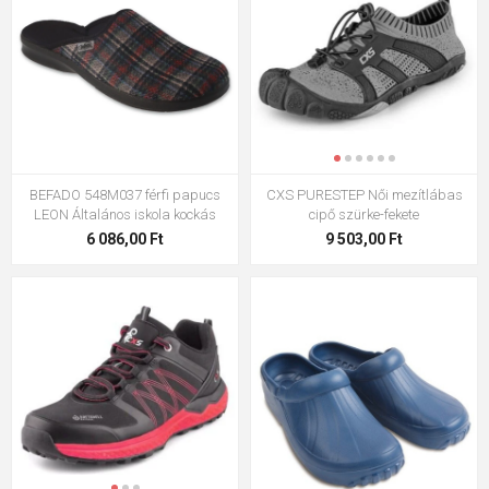
BEFADO 548M037 férfi papucs
CXS PURESTEP Női mezítlábas
LEON Általános iskola kockás
cipő szürke-fekete
6 086,00 Ft
9 503,00 Ft