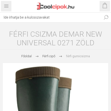
FÉRFI CSIZMA DEMAR NEW
UNIVERSAL 0271 ZÖLD
Főoldal
Férfi cipő
férfi gumicsizma