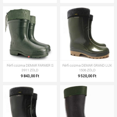
Férfi csizma DEMAR FARMER S
Férfi csizma DEMAR GRAND LUX
3911 ZÖLD
1506 ZÖLD
9 843,00 Ft
9 520,00 Ft