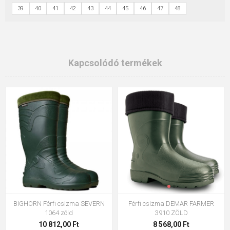
39
40
41
42
43
44
45
46
47
48
Kapcsolódó termékek
BIGHORN Férfi csizma SEVERN
Férfi csizma DEMAR FARMER
1064 zöld
3910 ZÖLD
10 812,00 Ft
8 568,00 Ft