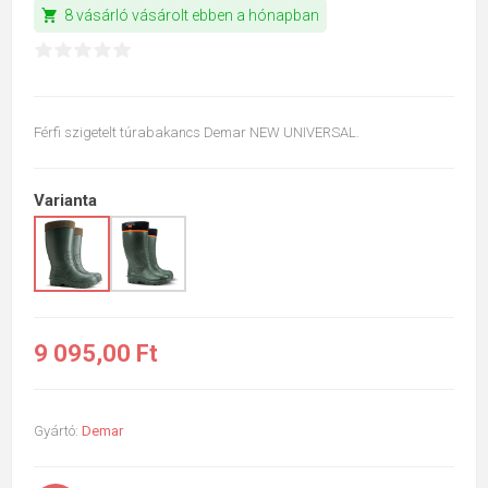
shopping_cart
8 vásárló vásárolt ebben a hónapban
Férfi szigetelt túrabakancs Demar NEW UNIVERSAL.
Varianta
9 095,00 Ft
Gyártó:
Demar