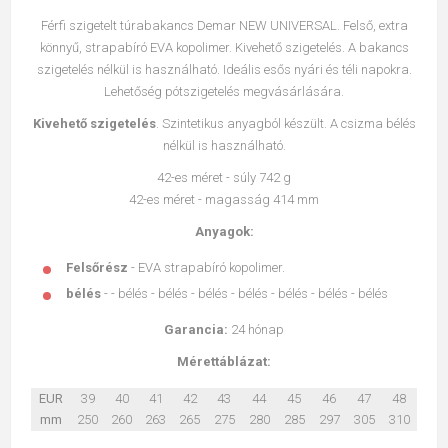
Férfi szigetelt túrabakancs Demar NEW UNIVERSAL. Felső, extra
könnyű, strapabíró EVA kopolimer. Kivehető szigetelés. A bakancs
szigetelés nélkül is használható. Ideális esős nyári és téli napokra.
Lehetőség pótszigetelés megvásárlására.
Kivehető szigetelés
. Szintetikus anyagból készült. A csizma bélés
nélkül is használható.
42-es méret - súly 742 g
42-es méret - magasság 414 mm
Anyagok:
Felsőrész
- EVA strapabíró kopolimer.
bélés
- - bélés - bélés - bélés - bélés - bélés - bélés - bélés
Garancia:
24 hónap
Mérettáblázat:
EUR
39
40
41
42
43
44
45
46
47
48
mm
250
260
263
265
275
280
285
297
305
310