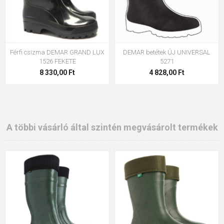
Férfi csizma DEMAR GRAND LUX
DEMAR betétek ÚJ UNIVERSAL
1526 FEKETE
5271
8 330,00 Ft
4 828,00 Ft
A többi vásárló által szintén megvásárolt termékek