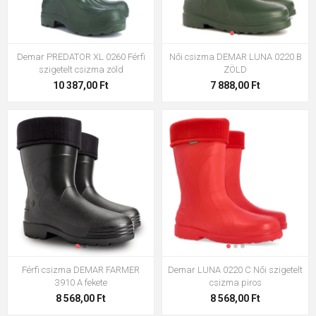
Demar PREDATOR XL 0260 Férfi
Női csizma DEMAR LUNA 0220 B
szigetelt csizma zöld
ZÖLD
10 387,00 Ft
7 888,00 Ft
Férfi csizma DEMAR FARMER
Demar LUNA 0220 C Női szigetelt
3910 A fekete
csizma piros
8 568,00 Ft
8 568,00 Ft