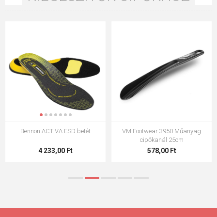
Bennon ACTIVA ESD betét
VM Footwear 3950 Műanyag
cipőkanál 25cm
4 233,00 Ft
578,00 Ft