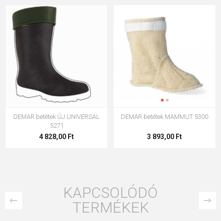
DEMAR betétek ÚJ UNIVERSAL
DEMAR betétek MAMMUT 5300
5271
4 828,00 Ft
3 893,00 Ft
KAPCSOLÓDÓ
TERMÉKEK