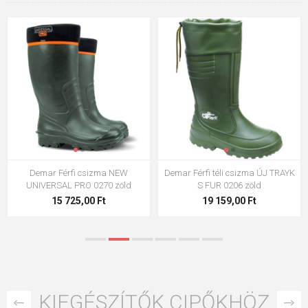
DEMAR betétek GRAND 5150
Férfi csizma DEMAR GRAND LUX
1506 ZÖLD
3 638,00 Ft
9 520,00 Ft
KIEGÉSZÍTŐK CIPŐKHÖZ