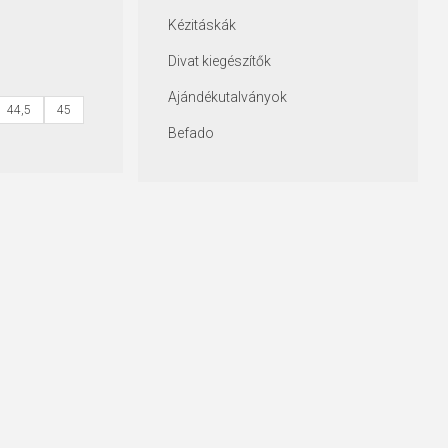
Kézitáskák
Divat kiegészítők
Ajándékutalványok
44,5
45
Befado