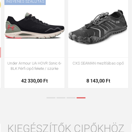
INGYENES SZÁLLÍTÁS
42
43
45
47
Under Armour UA HOVR
Ardon AMBLE G3373 Sétacipő
Turbulence 2-GRY Férfi cipő
fekete
szürke
38 930,00 Ft
14 467,00 Ft
KIEGÉSZÍTŐK CIPŐKHÖZ