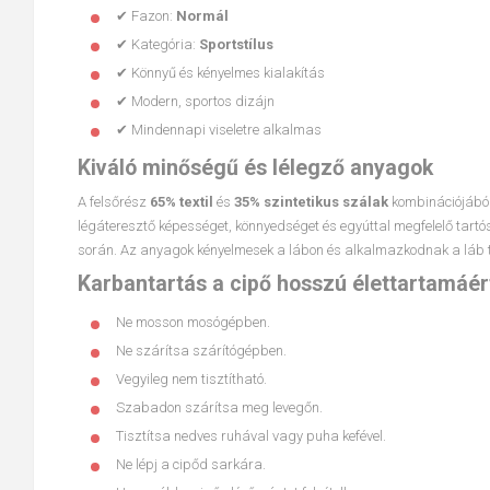
✔ Fazon:
Normál
✔ Kategória:
Sportstílus
✔ Könnyű és kényelmes kialakítás
✔ Modern, sportos dizájn
✔ Mindennapi viseletre alkalmas
Kiváló minőségű és lélegző anyagok
A felsőrész
65% textil
és
35% szintetikus szálak
kombinációjából
légáteresztő képességet, könnyedséget és egyúttal megfelelő tartós
során. Az anyagok kényelmesek a lábon és alkalmazkodnak a láb
Karbantartás a cipő hosszú élettartamáér
Ne mosson mosógépben.
Ne szárítsa szárítógépben.
Vegyileg nem tisztítható.
Szabadon szárítsa meg levegőn.
Tisztítsa nedves ruhával vagy puha kefével.
Ne lépj a cipőd sarkára.