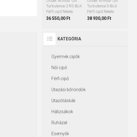
Under Armour UA
Under Armour UA
Turbulence 2 RS-BLK
Turbulence 3-BLK
Férfi cipő fekete
Férfi cipő fekete
36 550,00 Ft
38 930,00 Ft
KATEGÓRIA
Gyermek cipők
Női cipő
Férfi cipő
Utazási bőröndök
Utazótáskák
Hátizsákok
Ruházat
Esernyők