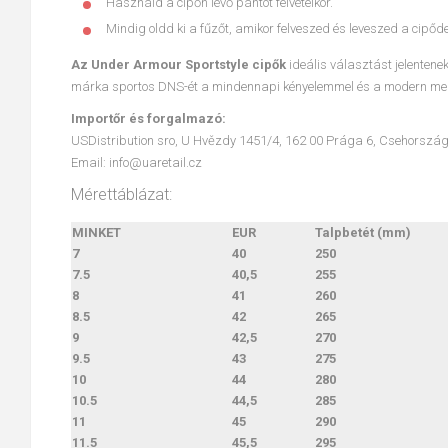
Használd a cipőn lévő pántot felvételkor.
Mindig oldd ki a fűzőt, amikor felveszed és leveszed a cipőde
Az Under Armour Sportstyle cipők
ideális választást jelenten
márka sportos DNS-ét a mindennapi kényelemmel és a modern megj
Importőr és forgalmazó:
USDistribution sro, U Hvězdy 1451/4, 162 00 Prága 6, Csehorszá
Email: info@uaretail.cz
Mérettáblázat:
MINKET
EUR
Talpbetét (mm)
7
40
250
7.5
40,5
255
8
41
260
8.5
42
265
9
42,5
270
9.5
43
275
10
44
280
10.5
44,5
285
11
45
290
11.5
45,5
295