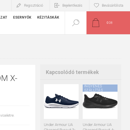
Regisztráció
Bejelentkezés
Bevásárlólista
ÁZAT
ESERNYŐK
KÉZITÁSKÁK
0
DB
Kapcsolódó termékek
M X-
INGYENES
SZÁLLÍTÁS
45
46
42
43
44
45
46
47
iseletre.
Under Armour UA
Under Armour UA
Charged Pursuit 3-
Charged Pursuit 4-