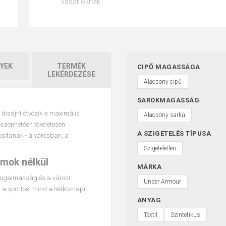
vásárlóknak
YEK
TERMÉK
CIPŐ MAGASSÁGA
LEKÉRDEZÉSE
Alacsony cipő
SAROKMAGASSÁG
dizájnt ötvözik a maximális
Alacsony sarkú
zönhetően tökéletesen
A SZIGETELÉS TÍPUSA
osítanak - a városban, a
Szigeteletlen
mok nélkül
MÁRKA
 rugalmasság és a városi
Under Armour
nd a sportos, mind a hétköznapi
.
ANYAG
Textil
Szintetikus