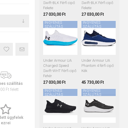
Swift-BLK Férfi cipő
Swift-BLK Férfi cipő
Fekete
Fekete
27 030,00 Ft
27 030,00 Ft
INGYENES
INGYENES
SZÁLLÍTÁS
SZÁLLÍTÁS
44
45
46
43
44
45
46
47
Under Armour UA
Under Armour UA
Charged Speed
Phantom 4 férfi cipő
Swift-WHT Férfi cipő
Kék
Fehér
27 030,00 Ft
45 730,00 Ft
es szállítás
00 Ft felett
INGYENES
INGYENES
SZÁLLÍTÁS
SZÁLLÍTÁS
42
44
45
42
42,5
43
44
44,5
45
45,5
46
ett ügyfelek
ezrei