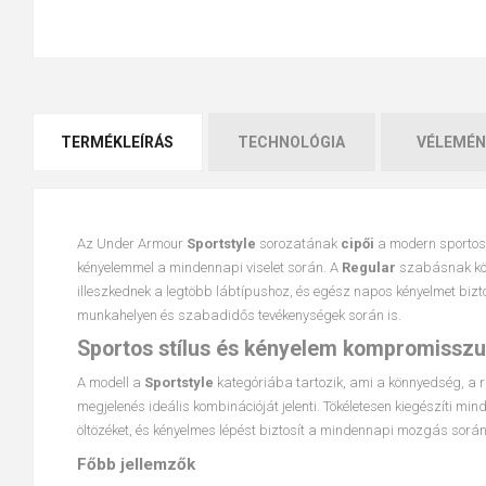
TERMÉKLEÍRÁS
TECHNOLÓGIA
VÉLEMÉN
Az Under Armour
Sportstyle
sorozatának
cipői
a modern sportos 
kényelemmel a mindennapi viselet során. A
Regular
szabásnak kös
illeszkednek a legtöbb lábtípushoz, és egész napos kényelmet bizt
munkahelyen és szabadidős tevékenységek során is.
Sportos stílus és kényelem kompromisszu
A modell a
Sportstyle
kategóriába tartozik, ami a könnyedség, a
megjelenés ideális kombinációját jelenti. Tökéletesen kiegészíti mi
öltözéket, és kényelmes lépést biztosít a mindennapi mozgás során
Főbb jellemzők