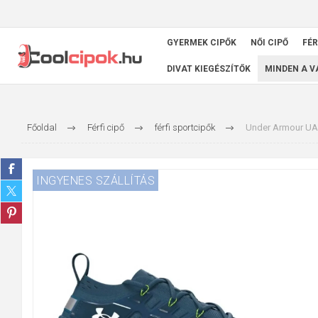
GYERMEK CIPŐK
NŐI CIPŐ
FÉR
DIVAT KIEGÉSZÍTŐK
MINDEN A 
Főoldal
Férfi cipő
férfi sportcipők
Under Armour UA 
INGYENES SZÁLLÍTÁS