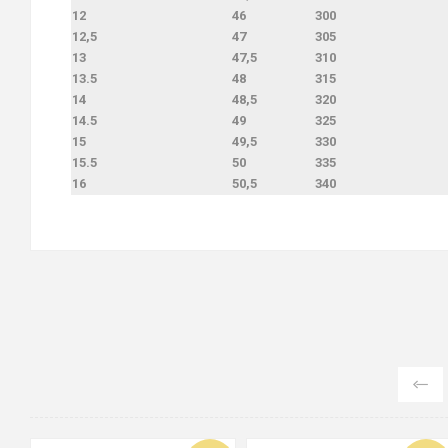
12
46
300
12,5
47
305
13
47,5
310
13.5
48
315
14
48,5
320
14.5
49
325
15
49,5
330
15.5
50
335
16
50,5
340