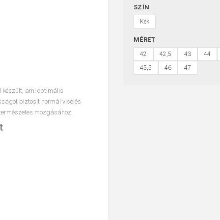
SZÍN
Kék
MÉRET
42
42,5
43
44
45,5
46
47
 készült, ami optimális
ságot biztosít normál viselés
 természetes mozgásához.
t