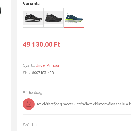
Varianta
49 130,00 Ft
Gyártó:
Under Armour
SKU:
6007183-498
Elérhetőség:
Az elérhetőség megtekintéséhez először válassza ki a k
Szállítás: