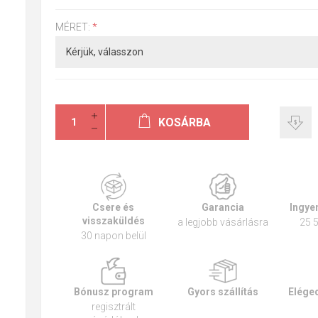
MÉRET:
*
KOSÁRBA
Csere és
Garancia
Ingyen
visszaküldés
a legjobb vásárlásra
25 5
30 napon belül
Bónusz program
Gyors szállítás
Eléged
regisztrált