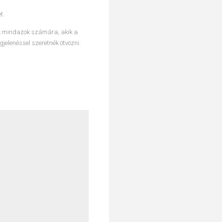
t.
ek mindazok számára, akik a
elenéssel szeretnék ötvözni.
g