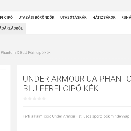
FI CIPŐ
UTAZÁSI BŐRÖNDÖK
UTAZÓTÁSKÁK
HÁTIZSÁKOK
RUH
VÁSÁRLÁSRÓL
Phantom X-BLU Férfi cipő kék
UNDER ARMOUR UA PHANTO
BLU FÉRFI CIPŐ KÉK
Férfi alkalmi cipő Under Armour - stílusos sportcipők mindennapi v