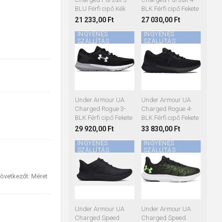
BLU Férfi cipő Kék
BLK Férfi cipő Fekete
21 233,00 Ft
27 030,00 Ft
INGYENES
INGYENES
SZÁLLÍTÁS
SZÁLLÍTÁS
41
42
44
45
45
46
Under Armour UA
Under Armour UA
Charged Rogue 3-
Charged Rogue 4-
BLK Férfi cipő Fekete
BLK Férfi cipő Fekete
29 920,00 Ft
33 830,00 Ft
INGYENES
INGYENES
SZÁLLÍTÁS
SZÁLLÍTÁS
43
44
45
42
43
44
övetkezőt: Méret
45
46
47
Under Armour UA
Under Armour UA
Charged Speed
Charged Speed