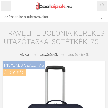
TRAVELITE BOLONIA KEREKES
UTAZÓTÁSKA, SÖTÉTKÉK, 75 L
Főoldal
Utazótáskák
Utazási táskák
INGYENES SZÁLLÍTÁS
ÚJDONSÁG