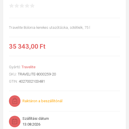
Travelite Bolonia kerekes utazótáska, sötétkék, 75 l
35 343,00 Ft
Gyártó:
Travelite
SKU:
TRAVELITE-8000259-20
GTIN:
4027002103481
Raktáron a beszállítónál
Szállítási dátum
13.08.2026