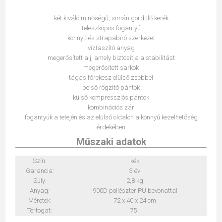
két kiváló minőségű, simán gördülő kerék
teleszkópos fogantyú
könnyű és strapabíró szerkezet
víztaszító anyag
megerősített alj, amely biztosítja a stabilitást
megerősített sarkok
tágas főrekesz elülső zsebbel
belső rögzítő pántok
külső kompressziós pántok
kombinációs zár
fogantyúk a tetején és az elülső oldalon a könnyű kezelhetőség
érdekében
Műszaki adatok
Szín:
kék
Garancia:
3 év
Súly:
2,8 kg
Anyag:
900D poliészter PU bevonattal
Méretek:
72 x 40 x 24 cm
Térfogat:
75 l