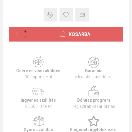
KOSÁRBA
Csere és visszaküldés
Garancia
30 napon belül
a legjobb vásárlásra
Ingyenes szállítás
Bónusz program
25 500 Ft felett
regisztrált vásárlóknak
Gyors szállítás
Elégedett ügyfelek ezrei