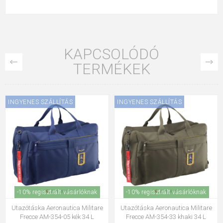
KAPCSOLÓDÓ
TERMÉKEK
INGYENES SZÁLLÍTÁS
INGYENES SZÁLLÍTÁS
-10% regisztrált vásárlóknak
-10% regisztrált vásárlóknak
Utazási táska Aeronautica
Utazótáska Aeronautica Militare
Militare Vintage AM-306-01 fekete
Vintage AM-306-25 barna 26 L