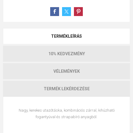
TERMÉKLEÍRÁS
10% KEDVEZMÉNY
VÉLEMÉNYEK
TERMÉK LEKÉRDEZÉSE
Nagy, kerekes utazótáska, kombinációs zárral, kihúzható
fogantyúval és strapabíró anyagból.