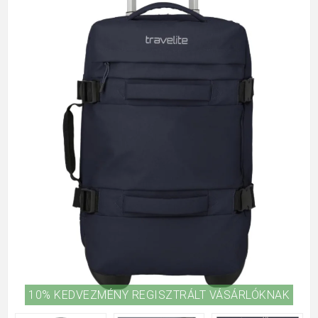
10% KEDVEZMÉNY REGISZTRÁLT VÁSÁRLÓKNAK