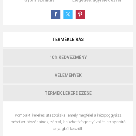
Gyors szállítás
Elégedett ügyfelek ezrei
TERMÉKLEÍRÁS
10% KEDVEZMÉNY
VÉLEMÉNYEK
TERMÉK LEKÉRDEZÉSE
Kompakt, kerekes utazótáska, amely megfelel a kézipoggyász
méretkorlátozásainak, zárral, kihúzható fogantyúval és strapabíró
anyagból készült.