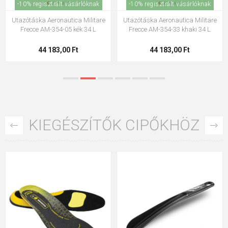
-10% regisztrált vásárlóknak
-10% regisztrált vásárlóknak
Utazási táska Aeronautica
Utazótáska Aeronautica Militare
Militare Vintage AM-306-01 fekete
Vintage AM-306-25 barna 26 L
26 L
117 283,00 Ft
117 283,00 Ft
KIEGÉSZÍTŐK CIPŐKHÖZ