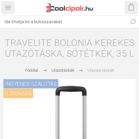
TRAVELITE BOLONIA KEREKES
UTAZÓTÁSKA, SÖTÉTKÉK, 35 L
Főoldal
Utazótáskák
Utazási táskák
INGYENES SZÁLLÍTÁS
ÚJDONSÁG