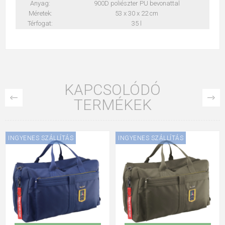
Anyag:
900D poliészter PU bevonattal
Méretek:
53 x 30 x 22 cm
Térfogat:
35 l
KAPCSOLÓDÓ
TERMÉKEK
INGYENES SZÁLLÍTÁS
INGYENES SZÁLLÍTÁS