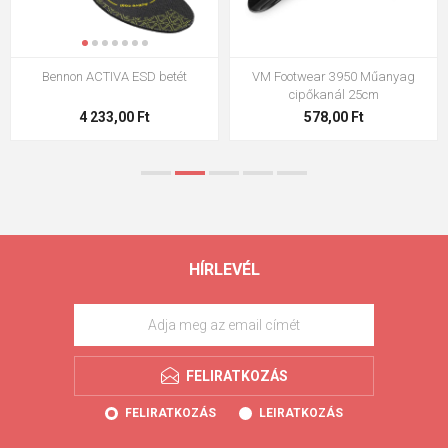
Bennon ACTIVA ESD betét
VM Footwear 3950 Műanyag
cipőkanál 25cm
4 233,00 Ft
578,00 Ft
HÍRLEVÉL
FELIRATKOZÁS
FELIRATKOZÁS
LEIRATKOZÁS