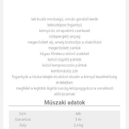
két kiváló minőségű, simán gördülő kerék
teleszkópos fogantyú
könnyű és strapabíró szerkezet
vízlepergető anyag
megerősített alj, amely biztosítja a stabilitást
megerősített sarkok
tágas főrekesz elülső zsebbel
belső rögzítő pántok
külső kompressziós pántok
kombinációs zár
fogantyúk a táska tetején és elülső részén a könnyű kezelhetőség
érdekében
megfelel a legtöbb légitársaság kézipoggyászra vonatkozó
előírásainak
Műszaki adatok
Szín:
kék
Garancia:
3 év
Súly:
2,4 kg