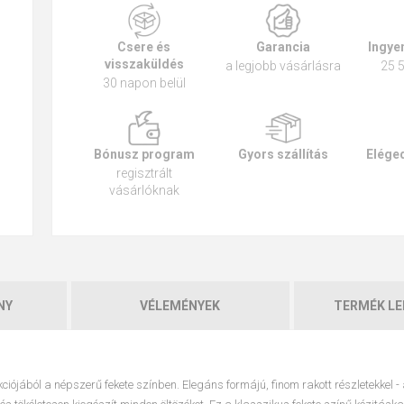
Csere és
Garancia
Ingyen
visszaküldés
a legjobb vásárlásra
25 5
30 napon belül
Bónusz program
Gyors szállítás
Eléged
regisztrált
vásárlóknak
NY
VÉLEMÉNYEK
TERMÉK LE
ekciójából a népszerű fekete színben
. Elegáns formájú, finom rakott részletekkel - 