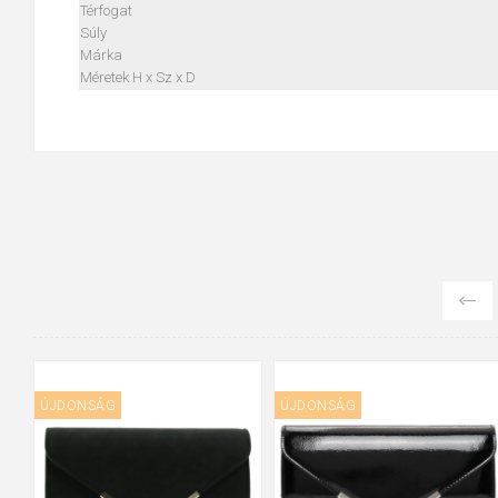
Térfogat
Súly
Márka
Méretek H x Sz x D
ÚJDONSÁG
ÚJDONSÁG