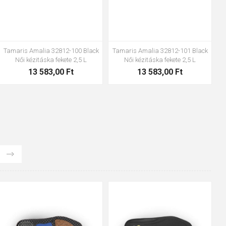
Tamaris Amalia 32812-100 Black
Tamaris Amalia 32812-101 Black
Női kézitáska fekete 2,5 L
Női kézitáska fekete 2,5 L
13 583,00 Ft
13 583,00 Ft
48
37
36
38
39
40
41
42
43
44
45
46
47