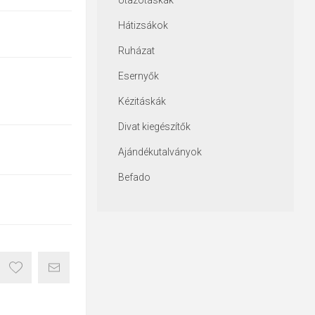
Utazótáskák
Hátizsákok
Ruházat
Esernyők
Kézitáskák
Divat kiegészítők
Ajándékutalványok
Befado