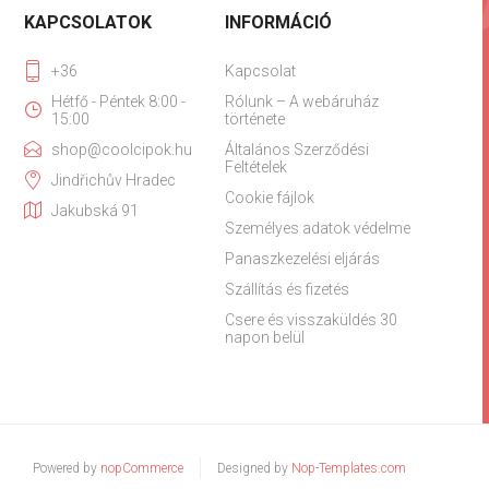
KAPCSOLATOK
INFORMÁCIÓ
+36
Kapcsolat
Hétfő - Péntek 8:00 -
Rólunk – A webáruház
15:00
története
shop@coolcipok.hu
Általános Szerződési
Feltételek
Jindřichův Hradec
Cookie fájlok
Jakubská 91
Személyes adatok védelme
Panaszkezelési eljárás
Szállítás és fizetés
Csere és visszaküldés 30
napon belül
Powered by
nopCommerce
Designed by
Nop-Templates.com