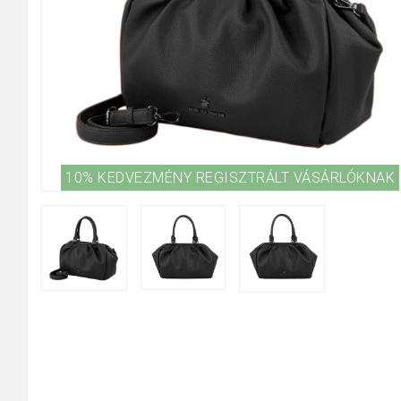
10% KEDVEZMÉNY REGISZTRÁLT VÁSÁRLÓKNAK