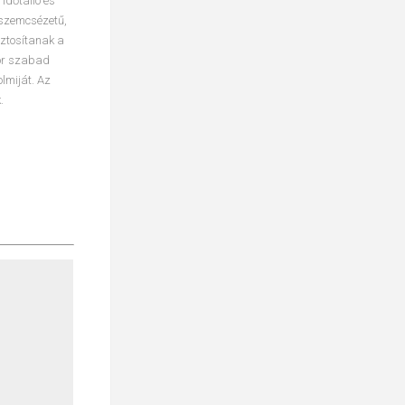
időtálló és
 szemcsézetű,
iztosítanak a
kor szabad
lmiját. Az
.