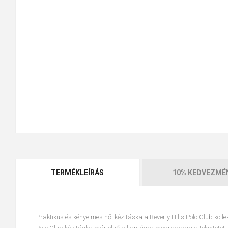
TERMÉKLEÍRÁS
10% KEDVEZMÉ
Praktikus és kényelmes női kézitáska
a Beverly Hills Polo Club koll