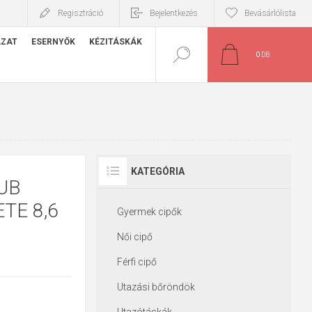
Regisztráció
Bejelentkezés
Bevásárlólista
ÁZAT
ESERNYŐK
KÉZITÁSKÁK
0
DB
KATEGÓRIA
UB
TE 8,6
Gyermek cipők
Női cipő
Férfi cipő
Utazási bőröndök