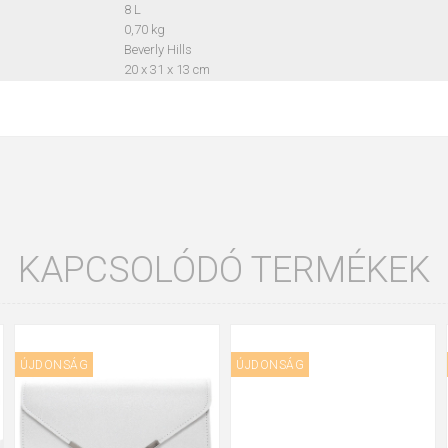
8 L
0,70 kg
Beverly Hills
20 x 31 x 13 cm
KAPCSOLÓDÓ TERMÉKEK
ÚJDONSÁG
ÚJDONSÁG