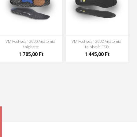
VM Footwear 3600 Impregnáló
Bennon ABSORBA XTR ESD betét
vízzáró
4 063,00 Ft
1 683,00 Ft