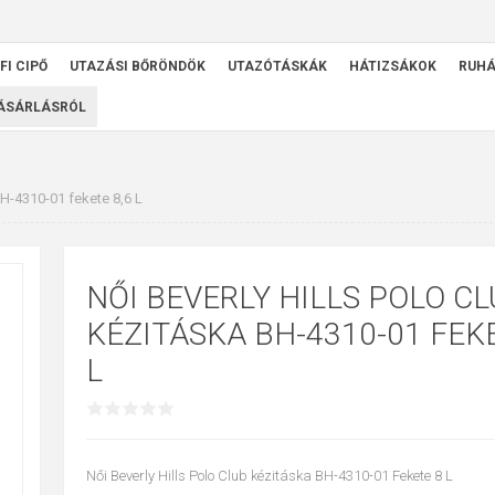
FI CIPŐ
UTAZÁSI BŐRÖNDÖK
UTAZÓTÁSKÁK
HÁTIZSÁKOK
RUH
VÁSÁRLÁSRÓL
BH-4310-01 fekete 8,6 L
NŐI BEVERLY HILLS POLO CL
KÉZITÁSKA BH-4310-01 FEKE
L
Női Beverly Hills Polo Club kézitáska BH-4310-01 Fekete 8 L