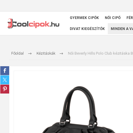
GYERMEK CIPŐK
NŐI CIPŐ
FÉR
DIVAT KIEGÉSZÍTŐK
MINDEN A 
Főoldal
Kézitáskák
Női Beverly Hills Polo Club kézitáska 