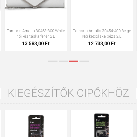
Tamaris Amalia 30453-300 White
Tamaris Amalia 30454-400 Beige
női kézitáska fehér 2 L
Női kézitáska bézs 2 L
13 583,00 Ft
12 733,00 Ft
KIEGÉSZÍTŐK CIPŐKHÖZ
35
36
37
39
40
43
47
48