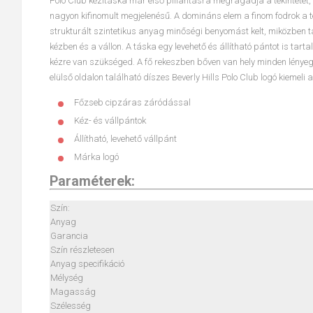
Polo Club kézitáska már első pillantásra megragadja a tekintetet, é
nagyon kifinomult megjelenésű. A domináns elem a finom fodrok a t
strukturált szintetikus anyag minőségi benyomást kelt, miközben 
kézben és a vállon. A táska egy levehető és állítható pántot is ta
kézre van szükséged. A fő rekeszben bőven van hely minden lénye
elülső oldalon található díszes Beverly Hills Polo Club logó kiemeli 
Főzseb cipzáras záródással
Kéz- és vállpántok
Állítható, levehető vállpánt
Márka logó
Paraméterek:
Szín:
Anyag
Garancia
Szín részletesen
Anyag specifikáció
Mélység
Magasság
Szélesség