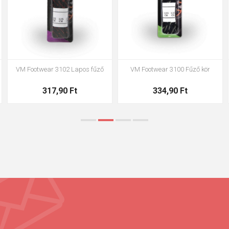
VM Footwear 3002 Anatómiai
VM Footwear 3900 cipőtisztító
talpbetét ESD
szivacs
1 445,00 Ft
663,00 Ft