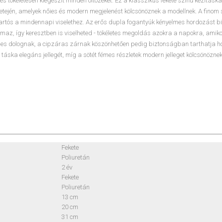
s tökéletesen kiegészít minden öltözéket. Ez a klasszikus fekete színű kézitáska 
etején, amelyek nőies és modern megjelenést kölcsönöznek a modellnek. A finom
tartós a mindennapi viselethez. Az erős dupla fogantyúk kényelmes hordozást b
rtalmaz, így keresztben is viselheted - tökéletes megoldás azokra a napokra, ami
ges dolognak, a cipzáras zárnak köszönhetően pedig biztonságban tarthatja ho
a táska elegáns jellegét, míg a sötét fémes részletek modern jelleget kölcsönöznek
Fekete
Poliuretán
2 év
Fekete
Poliuretán
13 cm
20 cm
31 cm