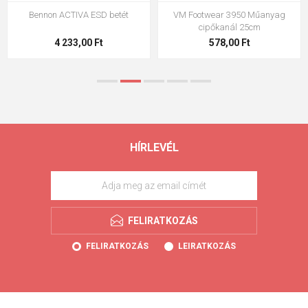
VM Footwear 3009 talpbetét
VM Footwear 3102 Lapos fűző
2 108,00 Ft
317,90 Ft
HÍRLEVÉL
FELIRATKOZÁS
FELIRATKOZÁS
LEIRATKOZÁS