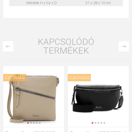
Méretek H x Sz x D
31 x 28 x 10 cm
KAPCSOLÓDÓ
TERMÉKEK
ÚJDONSÁG
ÚJDONSÁG