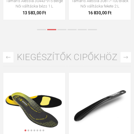
Tamaris Alessia 30817-300 White
Tamaris Alessia 30817-915 Beige
női válltáska fehér 2 L
Női válltáska bézs 2 L
16 830,00 Ft
16 830,00 Ft
KIEGÉSZÍTŐK CIPŐKHÖZ