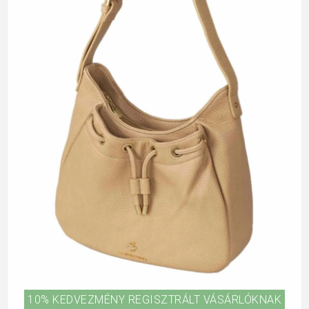
10% KEDVEZMÉNY REGISZTRÁLT VÁSÁRLÓKNAK