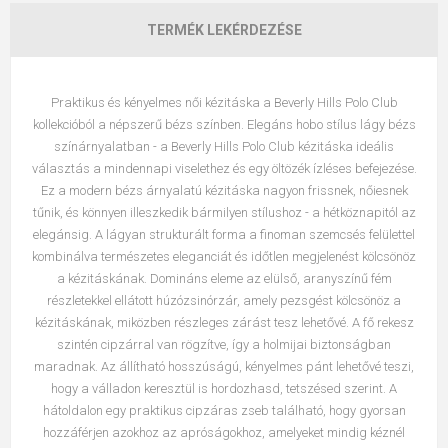
TERMÉK LEKÉRDEZÉSE
Praktikus és kényelmes női kézitáska
a Beverly Hills Polo Club
kollekcióból a népszerű bézs színben
. Elegáns hobo stílus lágy bézs
színárnyalatban - a Beverly Hills Polo Club kézitáska ideális
választás a mindennapi viselethez és egy öltözék ízléses befejezése.
Ez a modern bézs árnyalatú kézitáska nagyon frissnek, nőiesnek
tűnik, és könnyen illeszkedik bármilyen stílushoz - a hétköznapitól az
elegánsig. A lágyan strukturált forma a finoman szemcsés felülettel
kombinálva természetes eleganciát és időtlen megjelenést kölcsönöz
a kézitáskának. Domináns eleme az elülső, aranyszínű fém
részletekkel ellátott húzózsinórzár, amely pezsgést kölcsönöz a
kézitáskának, miközben részleges zárást tesz lehetővé. A fő rekesz
szintén cipzárral van rögzítve, így a holmijai biztonságban
maradnak. Az állítható hosszúságú, kényelmes pánt lehetővé teszi,
hogy a válladon keresztül is hordozhasd, tetszésed szerint. A
hátoldalon egy praktikus cipzáras zseb található, hogy gyorsan
hozzáférjen azokhoz az apróságokhoz, amelyeket mindig kéznél