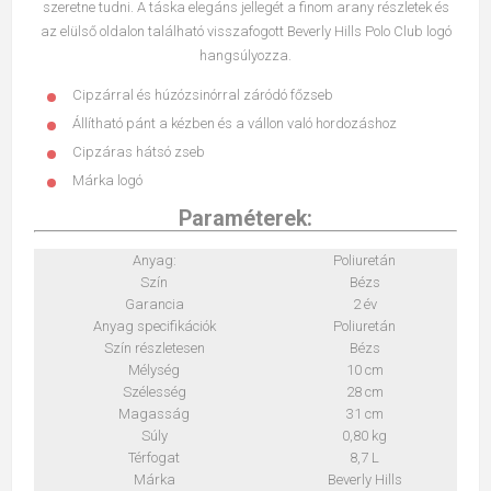
szeretne tudni. A táska elegáns jellegét a finom arany részletek és
az elülső oldalon található visszafogott Beverly Hills Polo Club logó
hangsúlyozza.
Cipzárral és húzózsinórral záródó főzseb
Állítható pánt a kézben és a vállon való hordozáshoz
Cipzáras hátsó zseb
Márka logó
Paraméterek:
Anyag:
Poliuretán
Szín
Bézs
Garancia
2 év
Anyag specifikációk
Poliuretán
Szín részletesen
Bézs
Mélység
10 cm
Szélesség
28 cm
Magasság
31 cm
Súly
0,80 kg
Térfogat
8,7 L
Márka
Beverly Hills