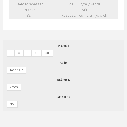
Lélegzőképesség
20 000 g/m²/24 óra
Nemek
Női
Szín
Rózsaszín és lila árnyalatok
MÉRET
S
M
L
XL
2XL
SZÍN
Több szín
MÁRKA
Ardon
GENDER
Női