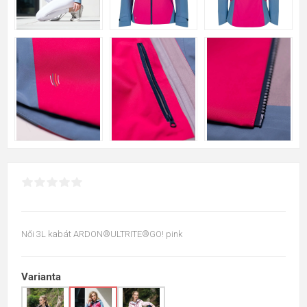
Női 3L kabát ARDON®ULTRITE®GO! pink
Varianta