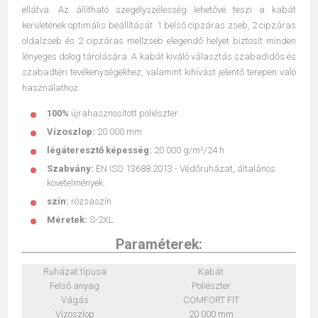
ellátva. Az állítható szegélyszélesség lehetővé teszi a kabát
kerületének optimális beállítását. 1 belső cipzáras zseb, 2 cipzáras
oldalzseb és 2 cipzáras mellzseb elegendő helyet biztosít minden
lényeges dolog tárolására. A kabát kiváló választás szabadidős és
szabadtéri tevékenységekhez, valamint kihívást jelentő terepen való
használathoz.
100%
újrahasznosított poliészter
Vízoszlop:
20 000 mm
légáteresztő képesség:
20 000 g/m²/24 h
Szabvány:
EN ISO 13688:2013 - Védőruházat, általános
követelmények.
szín:
rózsaszín
Méretek:
S-2XL
Paraméterek:
Ruházat típusa
Kabát
Felső anyag
Poliészter
Vágás
COMFORT FIT
Vízoszlop
20 000 mm