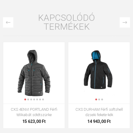
KAPCSOLÓDÓ
TERMÉKEK
KIÁRUSÍTÁS
KIÁRUSÍTÁS
CXS MEMPHIS Gyerek kabát lila-
CXS MEMPHIS Gyerek téli kabát
rózsaszín - tél
4 250,00 Ft
4 250,00 Ft