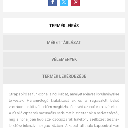
TERMÉKLEÍRÁS
MÉRETTÁBLÁZAT
VÉLEMÉNYEK
TERMÉK LEKÉRDEZÉSE
Strapabíró és funkcionális női kabát, amelyet igényes körülményekre
terveztek. Háromrétegű kialakításának és a ragasztott belső
varrásoknak köszönhetően megbízhatóan véd az eső és a szél ellen.
A vízálló cipzárak maximális védelmet biztosítanak a nedvességtől,
míg a hónaljban lévő szellőzőcipzárak hatékony szellőzést tesznek
lehetővé intenzív mozgás közben. A kabát állítható kapucnival van