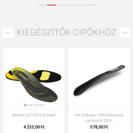
KIEGÉSZÍTŐK CIPŐKHÖZ
VM Footwear 3950 Műanyag
VM Footwear 3009 talpbetét
cipőkanál 25cm
578,00 Ft
2 108,00 Ft