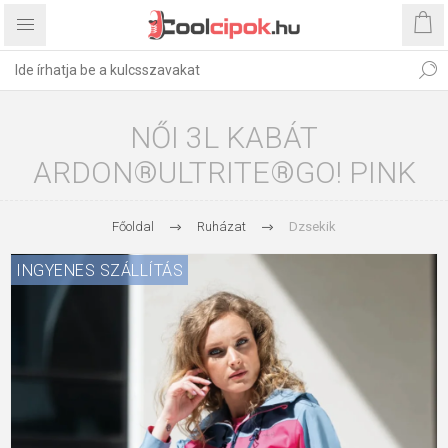
NŐI 3L KABÁT
ARDON®ULTRITE®GO! PINK
Főoldal
Ruházat
Dzsekik
INGYENES SZÁLLÍTÁS