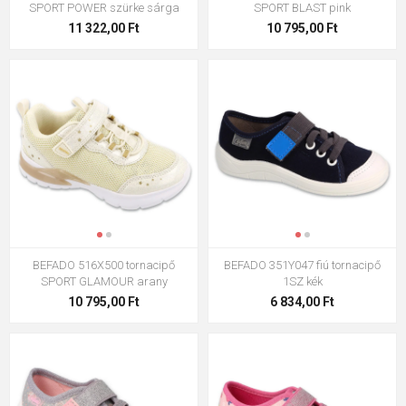
SPORT POWER szürke sárga
SPORT BLAST pink
11 322,00 Ft
10 795,00 Ft
BEFADO 516X500 tornacipő
BEFADO 351Y047 fiú tornacipő
SPORT GLAMOUR arany
1SZ kék
10 795,00 Ft
6 834,00 Ft