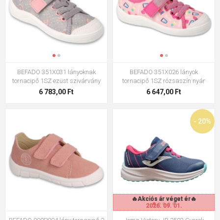
BEFADO 351X031 lányoknak
BEFADO 351X026 lányok
tornacipő 1SZ ezüst szivárvány
tornacipő 1SZ rózsaszín nyár
6 783,00 Ft
6 647,00 Ft
- 20%
🔥Akciós ár véget ér🔥
🔥Akciós ár véget ér🔥
🔥Akciós ár véget ér🔥
2026. 09. 01.
2026. 09. 01.
2026. 09. 01.