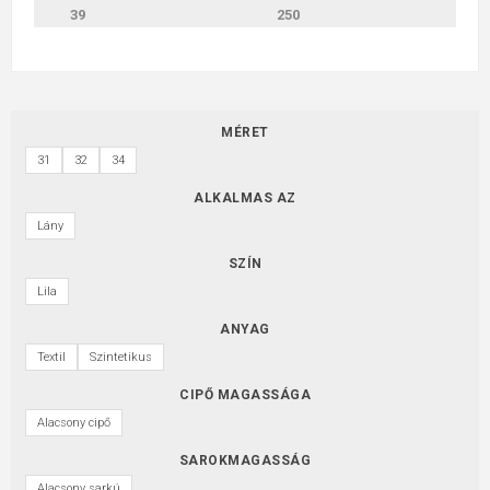
39
250
MÉRET
31
32
34
ALKALMAS AZ
Lány
SZÍN
Lila
ANYAG
Textil
Szintetikus
CIPŐ MAGASSÁGA
Alacsony cipő
SAROKMAGASSÁG
Alacsony sarkú