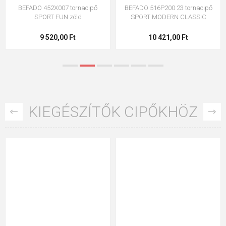
BEFADO 452X007 tornacipő
BEFADO 516P200 23 tornacipő
SPORT FUN zöld
SPORT MODERN CLASSIC
9 520,00 Ft
10 421,00 Ft
KIEGÉSZÍTŐK CIPŐKHÖZ