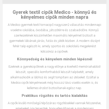
Gyerek textil cipők Medico - könnyű és
kényelmes cipők minden napra
A Medico gyermek textil tornacipő nagyszerű választás mindennapi
viseletre iskolába, óvodába, játszótérre és szabadidőre. Könnyű
szerkezetének köszönhetően maximális kényelmet biztosít a
gyermekek lábának járás, futás és játék közben. A modern dizájnt
fehér talp egészíti ki, amely sportos és sokoldalú megjelenést
kölcsönöz a cipőnek.
Könnyedség és kényelem minden lépésnél
Ezeknek a gyerekcipőknek a nagy előnye a kivehető memóriahabból
készült, speciális komforthabból készült talpbetét, amely
alkalmazkodik a lábhoz és segít tompítani az ütéseket. Ezáltal a
Medico cipők kényelmesek még hosszú távú viselés esetén is, és
kellemes érzést biztosítanak egész nap.
Praktikus rögzítés és tartós kialakítás
A cipők kiváló minőségű tépőzáras rögzítésekkel vannak felszerelve,
amelyeket úgy terveztek, hogy ellenálljanak a mindennapi