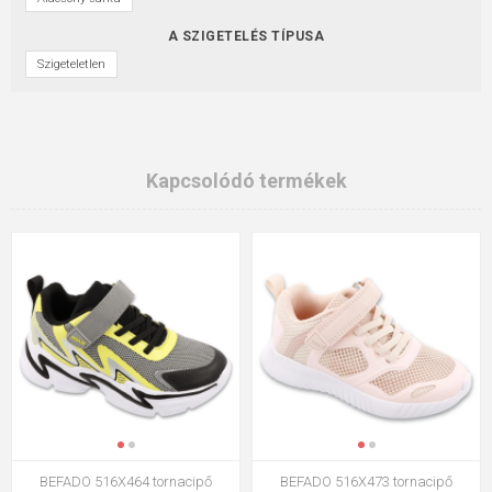
A SZIGETELÉS TÍPUSA
Szigeteletlen
Kapcsolódó termékek
BEFADO 516X464 tornacipő
BEFADO 516X473 tornacipő