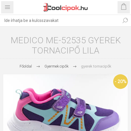
MEDICO ME-52535 GYEREK
TORNACIPŐ LILA
Főoldal
Gyermek cipők
gyerek tornacipők
- 20%