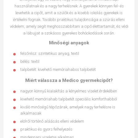
használatnak és a nagy terhelésnek. A gyerekek könnyen fel- és
levehetik a cipőt, amit a szülők és a kisebb iskolás gyerekek is
értékelni fognak. További praktikus tulajdonsága a szúrás elleni
védelem, amely segít meghosszabbítani a cipő élettartamát, és védi
a lábujjat a szokásos gyerekes bohóckodások során.
Minőségi anyagok
felsőrész: szintetikus anyag, textil
bélés: textil
talpbetét: kivehető memóriahabos talpbetét
Miért válassza a Medico gyermekcipőt?
nagyon könnyű kialakítás a kényelmes viselet érdekében
kivehető memóriahab talpbetét speciális komforthabból
kiváló minőségű tépőzárak, amelyek nagy terhelésre is
alkalmasak
elölről történő aláásás elleni védelem
praktikus és gyors felhelyezés
mindennapi viseletre alkalmas