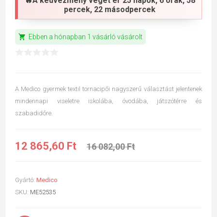
🔥A kedvezmény véget ér
25 napok, 6 órák, 58
percek, 22 másodpercek
shopping_cart
Ebben a hónapban 1 vásárló vásárolt
A Medico gyermek textil tornacipői nagyszerű választást jelentenek
mindennapi viseletre iskolába, óvodába, játszótérre és
szabadidőre.
12 865,60 Ft
16 082,00 Ft
Gyártó:
Medico
SKU:
ME52535