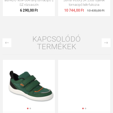
BEFADO 909P004 lány tornacipő 2
Joma Victory JR 2503 Gyerek
SZ rózsaszín
tornacipő kék-fukszia
6 290,00 Ft
10 744,00 Ft
13 430,00 Ft
KAPCSOLÓDÓ
TERMÉKEK