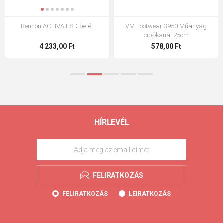
Bennon ACTIVA ESD betét
VM Footwear 3950 Műanyag
cipőkanál 25cm
4 233,00 Ft
578,00 Ft
HÍRLEVÉL
FELIRATKOZÁS
FELIRATKOZÁS
LEIRATKOZÁS