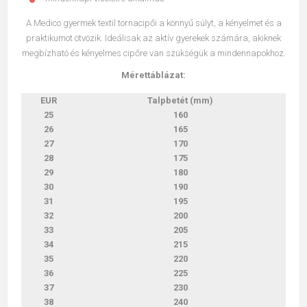
A Medico gyermek textil tornacipői a könnyű súlyt, a kényelmet és a
praktikumot ötvözik. Ideálisak az aktív gyerekek számára, akiknek
megbízható és kényelmes cipőre van szükségük a mindennapokhoz.
Mérettáblázat:
EUR
Talpbetét (mm)
25
160
26
165
27
170
28
175
29
180
30
190
31
195
32
200
33
205
34
215
35
220
36
225
37
230
38
240