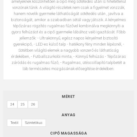
amelyeknek köszönhetően a cipő még sötétedés után is hihetetlenül
vonzónak tűnik. A világító részletek nem csak a figyelmet vonzzák,
hanem növelik gyermeke láthatóságát sötétedés után , javítva a
biztonságát, amikor a szabadban sétál vagy játszik. A kényelmes
tépőzáras rögzítés rugalmas fűzővel kombinálva megkönnyíti a
gyors felhúzást és a cipő gyermeke lábához való igazítását. Főbb
jellemzők: - Ultrakönnyű, egész napos kényelmet biztosító
gyerekcipő, - LED-es külső talp - hatékony fény minden lépésnél, -
Sötétben világító elemek a nagyobb vonzerő és láthatóság
érdekében, - Futballszurkolói minta, - Könnyű felhúzás - Tépőzáras
záródás és rugalmas fűző, - Rugalmas, ütéscsillapító talpbetét a
láb természetes mozgásának elősegítése érdekében.
MÉRET
24
25
26
ANYAG
Textil
Szintetikus
CIPŐ MAGASSÁGA