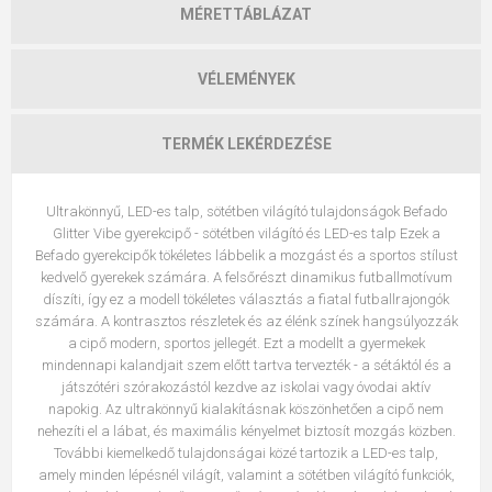
MÉRETTÁBLÁZAT
VÉLEMÉNYEK
TERMÉK LEKÉRDEZÉSE
Ultrakönnyű, LED-es talp, sötétben világító tulajdonságok Befado
Glitter Vibe gyerekcipő - sötétben világító és LED-es talp Ezek a
Befado gyerekcipők tökéletes lábbelik a mozgást és a sportos stílust
kedvelő gyerekek számára. A felsőrészt dinamikus futballmotívum
díszíti, így ez a modell tökéletes választás a fiatal futballrajongók
számára. A kontrasztos részletek és az élénk színek hangsúlyozzák
a cipő modern, sportos jellegét. Ezt a modellt a gyermekek
mindennapi kalandjait szem előtt tartva tervezték - a sétáktól és a
játszótéri szórakozástól kezdve az iskolai vagy óvodai aktív
napokig. Az ultrakönnyű kialakításnak köszönhetően a cipő nem
nehezíti el a lábat, és maximális kényelmet biztosít mozgás közben.
További kiemelkedő tulajdonságai közé tartozik a LED-es talp,
amely minden lépésnél világít, valamint a sötétben világító funkciók,