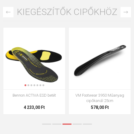
KIEGÉSZÍTŐK CIPŐKHÖZ
VM Footwear 3009 talpbetét
VM Footwear 3102 Lapos fűző
2 108,00 Ft
317,90 Ft