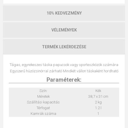
10% KEDVEZMÉNY
VÉLEMÉNYEK
TERMÉK LEKÉRDEZÉSE
Tágas, egyrekeszes táska papucsok vagy sporteszközök számára
Egyszerű húzózsinórral zárható Mindkét vállon táskaként hordható
Paraméterek:
Szín:
Kék
Méretek
38,7 x 31 cm
Szállítási kapacitás
2 kg
Térfogat
1.2 l
Kamrák száma
1