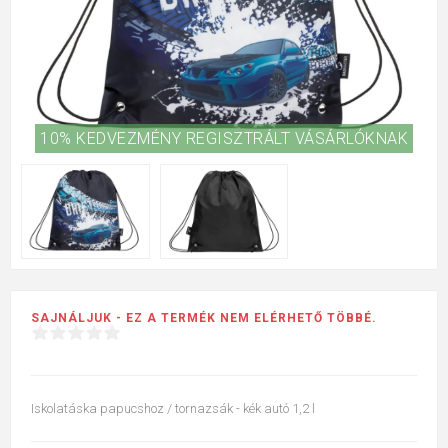
10% KEDVEZMÉNY REGISZTRÁLT VÁSÁRLÓKNAK
SAJNÁLJUK - EZ A TERMÉK NEM ELÉRHETŐ TÖBBÉ.
Iskolatáska papucshoz / tornazsák - kék autó 1,2 l