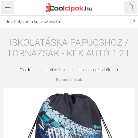
ISKOLATÁSKA PAPUCSHOZ /
TORNAZSÁK - KÉK AUTÓ 1,2 L
Főoldal
Hátizsákok
Iskolai kiegészítők
Papucs táskák