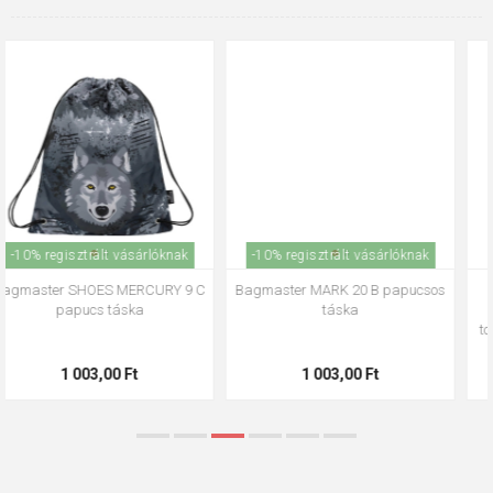
-10% regisztrált vásárlóknak
-10% regisztrált vásárlóknak
Bagmaster MARK 20 B papucsos
Bagmaster táska ALFA 21 A
táska
iskolatáska papucshoz /
tornazsák - kutya rózsaszín 1,2 l
1 003,00 Ft
5 865,00 Ft