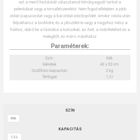
ezt a menő focitáskát választanod Mindig együtt tartod a
pelenkákat vagy a tornafelszerelést. Nem fogod elfelejteni a jobb
oldali papucsodat vagy a bal oldali edzőcipődet. Amikor iskola után
felpattansz a biciklidre, és a játszótérre vagy a nagyihoz mész a
fiúkhoz, dobd be a táskába a kulcsokat, az italt, a mobiltelefont és a
melegítőt, és máris indulhatsz.
Paraméterek:
Szín:
Kék
Méretek
43 x 33 cm
Szállítási kapacitás
2 kg
Térfogat
1,5 l
SZÍN
Kék
KAPACITÁS
1,5 L