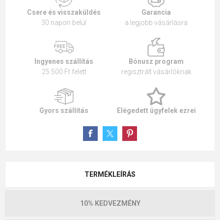
Csere és visszaküldés
Garancia
30 napon belül
a legjobb vásárlásra
Ingyenes szállítás
Bónusz program
25 500 Ft felett
regisztrált vásárlóknak
Gyors szállítás
Elégedett ügyfelek ezrei
TERMÉKLEÍRÁS
10% KEDVEZMÉNY