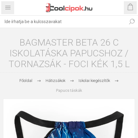
BAGMASTER BETA 26 C
ISKOLATÁSKA PAPUCSHOZ /
TORNAZSÁK - FOCI KÉK 1,5 L
Főoldal
Hátizsákok
Iskolai kiegészítők
Papucs táskák