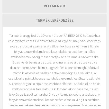
VÉLEMÉNYEK
TERMÉK LEKÉRDEZÉSE
Tornaórára egy focilabdával a hátadon? A BETA 26 C hátizsákhoz
és a felszereléshez illő szövet táska az egyenruhák, papucsok vagy
a csapat cuccai számára. A vállpántok hossza könnyen állítható,
fényvisszaverő elemek védik az iskolást a sötétben, a hálós
szellőzőelemek pedig frissen tartják a tartalmat. A szövet táska
tágas - elfér benne a papucs, a tornaruha és a papucs vagy a
délutáni körre szánt holmik. Egyszerűen a pántok meghúzásával
záródik. Az erős és széles pántok nem vágnak a vállakba. A
csatokkal a pántok hossza az iskolás gyermek testéhez igazítható.
A kisebb tárgyak a cipzáras zsebben elférnek. A táska alján hálós
szellőzőrendszer található. Ez különösen akkor hasznos, ha az
iskolás az izzadt tornaruháját vagy focimezét dobja a táskába. A
fényvisszaverő elemeknek köszönhetően a táska világít a sötétben.
Ezek az elemek megfelelnek az uniós szabványoknak. Miért érdemes