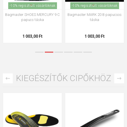
-10% regisztrált vásárlóknak
-10% regisztrált vásárlóknak
Bagmaster táska ALFA 21 A
Bagmaster Bag ALFA 21 B
iskolatáska papucshoz /
iskolatáska papucshoz /
tornazsák - kutya rózsaszín 1,2 l
tornazsák - kockák kék 1,2 l
5 865,00 Ft
5 865,00 Ft
KIEGÉSZÍTŐK CIPŐKHÖZ