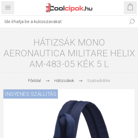
HÁTIZSÁK MONO
AERONAUTICA MILITARE HELIX
AM-483-05 KÉK 5 L
Főoldal
Hátizsákok
Szabadidőre
INGYENES SZÁLLÍTÁS