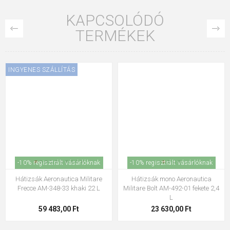
KAPCSOLÓDÓ
TERMÉKEK
INGYENES SZÁLLÍTÁS
-10% regisztrált vásárlóknak
-10% regisztrált vásárlóknak
Hátizsák Aeronautica Militare
Hátizsák mono Aeronautica
Frecce AM-348-33 khaki 22 L
Militare Bolt AM-492-01 fekete 2,4
L
59 483,00 Ft
23 630,00 Ft