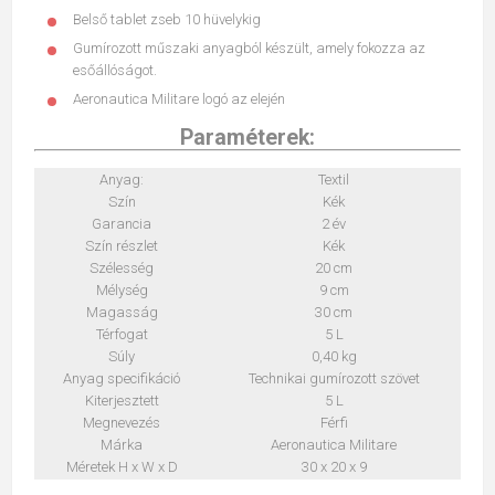
Belső tablet zseb 10 hüvelykig
Gumírozott műszaki anyagból készült, amely fokozza az
esőállóságot.
Aeronautica Militare logó az elején
Paraméterek:
Anyag:
Textil
Szín
Kék
Garancia
2 év
Szín részlet
Kék
Szélesség
20 cm
Mélység
9 cm
Magasság
30 cm
Térfogat
5 L
Súly
0,40 kg
Anyag specifikáció
Technikai gumírozott szövet
Kiterjesztett
5 L
Megnevezés
Férfi
Márka
Aeronautica Militare
Méretek H x W x D
30 x 20 x 9