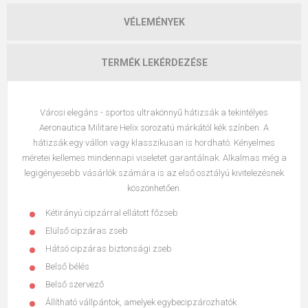
VÉLEMÉNYEK
TERMÉK LEKÉRDEZÉSE
Városi elegáns - sportos ultrakönnyű hátizsák a tekintélyes
Aeronautica Militare Helix sorozatú márkától kék színben. A
hátizsák egy vállon vagy klasszikusan is hordható. Kényelmes
méretei kellemes mindennapi viseletet garantálnak. Alkalmas még a
legigényesebb vásárlók számára is az első osztályú kivitelezésnek
köszönhetően.
Kétirányú cipzárral ellátott főzseb
Elülső cipzáras zseb
Hátsó cipzáras biztonsági zseb
Belső bélés
Belső szervező
Állítható vállpántok, amelyek egybecipzározhatók