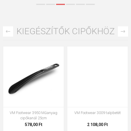
KIEGÉSZÍTŐK CIPŐKHÖZ
VM Footwear 3009 talpbetét
VM Footwear 3102 Lapos fűző
2 108,00 Ft
317,90 Ft