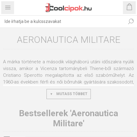
AERONAUTICA MILITARE
A márka története a második világháború utáni időszakra nyúlik
vissza, amikor a Vicenza tartománybeli Thiene-ből származó
Cristiano Sperotto megalapította az első szabóműhelyt. Az
1960-as években férfi és női bőrruhák gyártására szakosodott,
amelyek nagyon jó minőségűek voltak. 1979-ben fiai, Paol és
MUTASS TÖBBET
Armando Pia is csatlakoztak a céghez, a céget Cristiano di
Thiene S.p.A. néven alapították. Több mint 30 éve gyártanak
bőrkabátokat az olasz légierő pilótái és az olasz hadsereg
Bestsellerek 'Aeronautica
Freece Tricolori műrepülő csoportja számára. Az
Aeronautica
Militare'
Militare
jelenleg 800 értékesítési ponttal rendelkezik
Olaszországban és 1000 értékesítési ponttal világszerte,
Ausztriában, Svájcban, Spanyolországban, Franciaországban