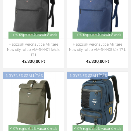
-10% regisztrált vásárlóknak
-10% regisztrált vásárlóknak
Hátizsák Aeronautica Militare
Hátizsák Aeronautica Militare
New city rollup AM-544-01 fekete
New city rollup AM-544-05 kék 17 L
17 L
42 330,00 Ft
42 330,00 Ft
INGYENES SZÁLLÍTÁS
INGYENES SZÁLLÍTÁS
-10% regisztrált vásárlóknak
-10% regisztrált vásárlóknak