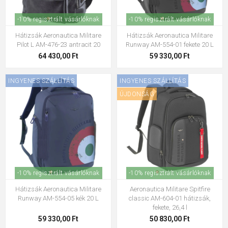
-10% regisztrált vásárlóknak
-10% regisztrált vásárlóknak
Hátizsák Aeronautica Militare
Hátizsák Aeronautica Militare
Pilot L AM-476-23 antracit 20
Runway AM-554-01 fekete 20 L
64 430,00 Ft
59 330,00 Ft
INGYENES SZÁLLÍTÁS
INGYENES SZÁLLÍTÁS
ÚJDONSÁG
-10% regisztrált vásárlóknak
-10% regisztrált vásárlóknak
Hátizsák Aeronautica Militare
Aeronautica Militare Spitfire
Runway AM-554-05 kék 20 L
classic AM-604-01 hátizsák,
fekete, 26,4 l
59 330,00 Ft
50 830,00 Ft