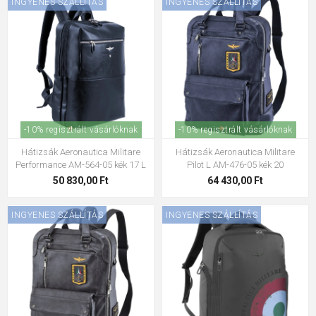
INGYENES SZÁLLÍTÁS
INGYENES SZÁLLÍTÁS
-10% regisztrált vásárlóknak
-10% regisztrált vásárlóknak
Hátizsák Aeronautica Militare
Hátizsák Aeronautica Militare
Performance AM-564-05 kék 17 L
Pilot L AM-476-05 kék 20
50 830,00 Ft
64 430,00 Ft
INGYENES SZÁLLÍTÁS
INGYENES SZÁLLÍTÁS