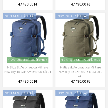
47 430,00 Ft
47 430,00 Ft
INGYENES SZÁLLÍTÁS
INGYENES SZÁLLÍTÁS
-10% regisztrált vásárlóknak
-10% regisztrált vásárlóknak
Hátizsák Aeronautica Militare
Hátizsák Aeronautica Militare
New city 15 EXP AM-543-05 kék 24
New city 15 EXP AM-543-33 zöld
L
24 L
47 430,00 Ft
47 430,00 Ft
INGYENES SZÁLLÍTÁS
INGYENES SZÁLLÍTÁS