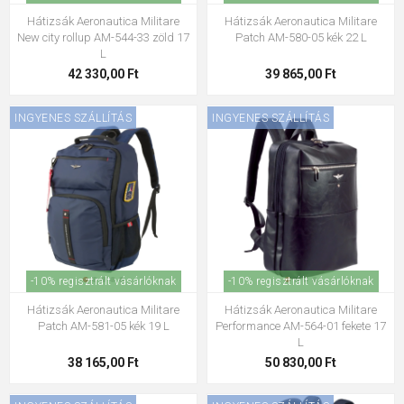
Hátizsák Aeronautica Militare
Hátizsák Aeronautica Militare
New city rollup AM-544-33 zöld 17
Patch AM-580-05 kék 22 L
L
42 330,00 Ft
39 865,00 Ft
INGYENES SZÁLLÍTÁS
INGYENES SZÁLLÍTÁS
-10% regisztrált vásárlóknak
-10% regisztrált vásárlóknak
Hátizsák Aeronautica Militare
Hátizsák Aeronautica Militare
Patch AM-581-05 kék 19 L
Performance AM-564-01 fekete 17
L
38 165,00 Ft
50 830,00 Ft