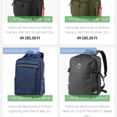
-10% regisztrált vásárlóknak
-10% regisztrált vásárlóknak
Hátizsák Aeronautica Militare
Hátizsák Aeronautica Militare
Frecce L AM-345-23 antracit 25 L
Frecce L AM-345-33 khaki 25 L
49 283,00 Ft
49 283,00 Ft
INGYENES SZÁLLÍTÁS
INGYENES SZÁLLÍTÁS
-10% regisztrált vásárlóknak
-10% regisztrált vásárlóknak
Hátizsák Aeronautica Militare
Hátizsák Aeronautica Militare
Lightning AM-504-05 kék 23 L
New city 15 EXP AM-543-01 fekete
24 L