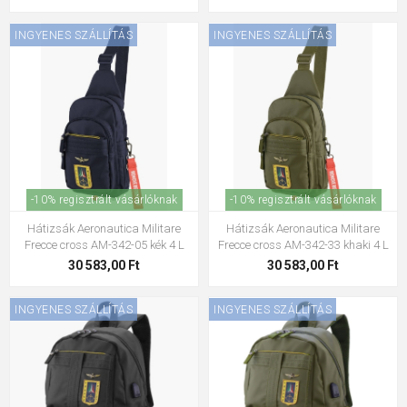
INGYENES SZÁLLÍTÁS
INGYENES SZÁLLÍTÁS
-10% regisztrált vásárlóknak
-10% regisztrált vásárlóknak
Hátizsák Aeronautica Militare
Hátizsák Aeronautica Militare
Frecce cross AM-342-05 kék 4 L
Frecce cross AM-342-33 khaki 4 L
30 583,00 Ft
30 583,00 Ft
INGYENES SZÁLLÍTÁS
INGYENES SZÁLLÍTÁS