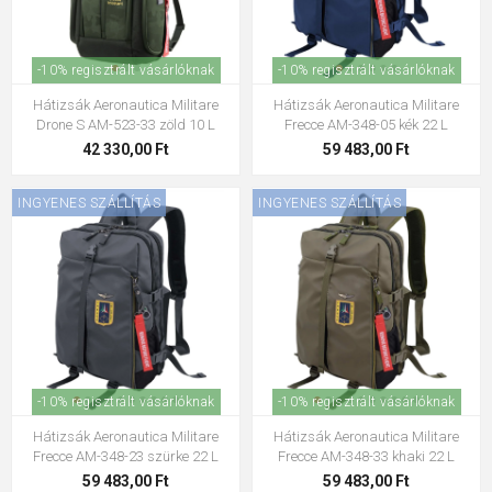
-10% regisztrált vásárlóknak
-10% regisztrált vásárlóknak
Hátizsák Aeronautica Militare
Hátizsák Aeronautica Militare
Drone S AM-523-33 zöld 10 L
Frecce AM-348-05 kék 22 L
42 330,00 Ft
59 483,00 Ft
INGYENES SZÁLLÍTÁS
INGYENES SZÁLLÍTÁS
-10% regisztrált vásárlóknak
-10% regisztrált vásárlóknak
Hátizsák Aeronautica Militare
Hátizsák Aeronautica Militare
Frecce AM-348-23 szürke 22 L
Frecce AM-348-33 khaki 22 L
59 483,00 Ft
59 483,00 Ft