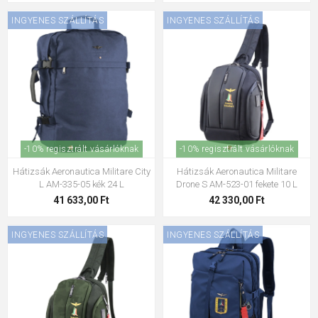
INGYENES SZÁLLÍTÁS
INGYENES SZÁLLÍTÁS
-10% regisztrált vásárlóknak
-10% regisztrált vásárlóknak
Hátizsák Aeronautica Militare City
Hátizsák Aeronautica Militare
L AM-335-05 kék 24 L
Drone S AM-523-01 fekete 10 L
41 633,00 Ft
42 330,00 Ft
INGYENES SZÁLLÍTÁS
INGYENES SZÁLLÍTÁS