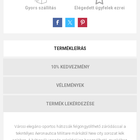
Gyors szállítás
Elégedett ügyfelek ezrei
TERMÉKLEÍRÁS
10% KEDVEZMÉNY
VÉLEMÉNYEK
TERMÉK LEKÉRDEZÉSE
Városi elegáns-sportos hátizsák felgöngyölíthető záródással a
tekintélyes Aeronautica Militare márkától New city sorozat kék