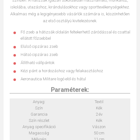
színben. A hátizsák igazán sokoldalúan használható, munkához,
iskolába, utazáshoz, kirándulásokhoz vagy sporttevékenységekhez.
Alkalmas még a legigényesebb vásárlók számára is, köszönhetően
az első osztályú kivitelezésnek.
Fő zseb a hátizsák oldalán feltekerhető záródással és csattal
ellátott főzsebbel
Elülső cipzáras zseb
Hátsó cipzáras zseb
Állítható vállpántok
Kézi pánt a hordozáshoz vagy felakasztáshoz
Aeronautica Militare logó elöl és hátul
Paraméterek:
Anyag:
Textil
Szín
Kék
Garancia
2 év
Szín részlet
Kék
Anyag specifikáció
Vászon
Magasság
50 cm
Mélység
11 cm