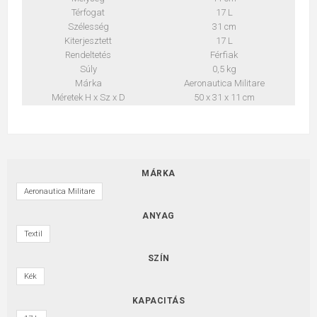
Térfogat
17 L
Szélesség
31 cm
Kiterjesztett
17 L
Rendeltetés
Férfiak
Súly
0,5 kg
Márka
Aeronautica Militare
Méretek H x Sz x D
50 x 31 x 11 cm
MÁRKA
Aeronautica Militare
ANYAG
Textil
SZÍN
Kék
KAPACITÁS