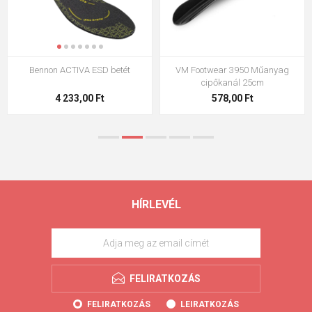
Bennon ACTIVA ESD betét
VM Footwear 3950 Műanyag
cipőkanál 25cm
4 233,00 Ft
578,00 Ft
HÍRLEVÉL
FELIRATKOZÁS
FELIRATKOZÁS
LEIRATKOZÁS