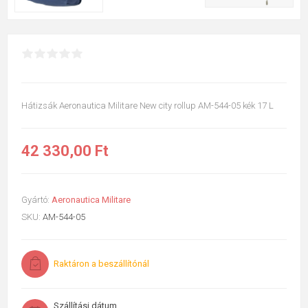
Hátizsák Aeronautica Militare New city rollup AM-544-05 kék 17 L
42 330,00 Ft
Gyártó:
Aeronautica Militare
SKU:
AM-544-05
Raktáron a beszállítónál
Szállítási dátum