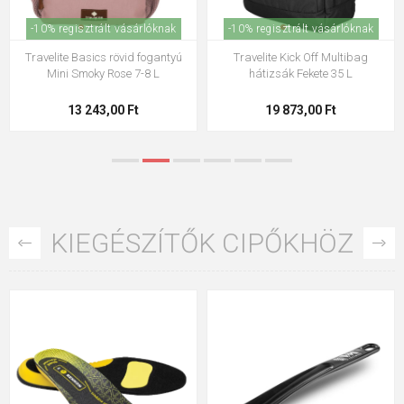
-10% regisztrált vásárlóknak
-10% regisztrált vásárlóknak
Hátizsák Aeronautica Militare
Hátizsák mono Aeronautica
Frecce AM-348-33 khaki 22 L
Militare Bolt AM-492-01 fekete 2,4
L
59 483,00 Ft
23 630,00 Ft
KIEGÉSZÍTŐK CIPŐKHÖZ