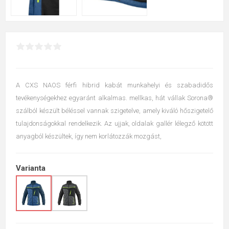
A CXS NAOS férfi hibrid kabát munkahelyi és szabadidős
tevékenységekhez egyaránt alkalmas. mellkas, hát vállak Sorona®
szálból készült béléssel vannak szigetelve, amely kiváló hőszigetelő
tulajdonságokkal rendelkezik. Az ujjak, oldalak gallér lélegző kötött
anyagból készültek, így nem korlátozzák mozgást,
Varianta