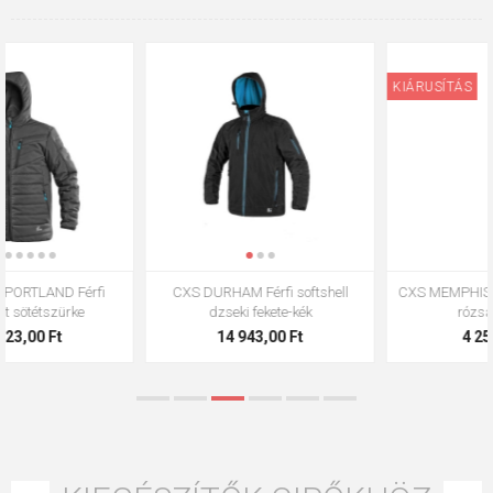
KIÁRUSÍTÁS
KIÁRUSÍTÁS
CXS MEMPHIS Gyerek kabát lila-
CXS MEMPHIS Gyerek téli kabát
rózsaszín - tél
4 250,00 Ft
4 250,00 Ft