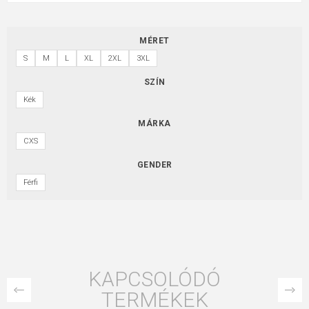
MÉRET
S
M
L
XL
2XL
3XL
SZÍN
Kék
MÁRKA
CXS
GENDER
Férfi
KAPCSOLÓDÓ
TERMÉKEK