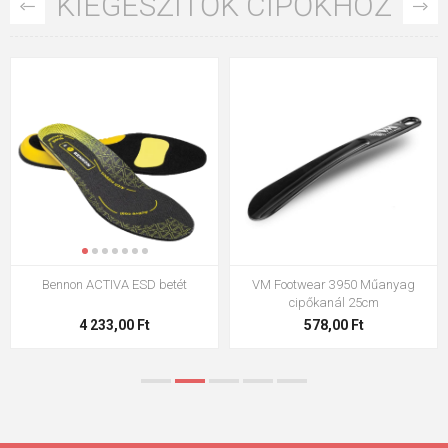
KIEGÉSZÍTŐK CIPŐKHÖZ
Bennon ACTIVA ESD betét
VM Footwear 3950 Műanyag
cipőkanál 25cm
4 233,00 Ft
578,00 Ft