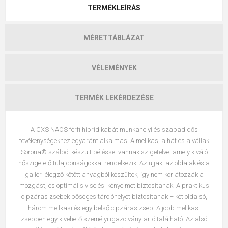
TERMÉKLEÍRÁS
MÉRETTÁBLÁZAT
VÉLEMÉNYEK
TERMÉK LEKÉRDEZÉSE
A CXS NAOS férfi hibrid kabát munkahelyi és szabadidős
tevékenységekhez egyaránt alkalmas. A mellkas, a hát és a vállak
Sorona® szálból készült béléssel vannak szigetelve, amely kiváló
hőszigetelő tulajdonságokkal rendelkezik. Az ujjak, az oldalak és a
gallér lélegző kötött anyagból készültek, így nem korlátozzák a
mozgást, és optimális viselési kényelmet biztosítanak. A praktikus
cipzáras zsebek bőséges tárolóhelyet biztosítanak – két oldalsó,
három mellkasi és egy belső cipzáras zseb. A jobb mellkasi
zsebben egy kivehető személyi igazolványtartó található. Az alsó