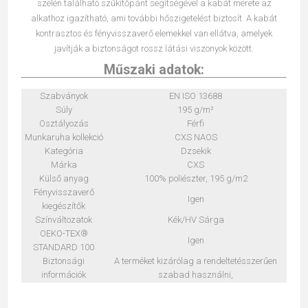
szélén található szűkítőpánt segítségével a kabát mérete az
alkathoz igazítható, ami további hőszigetelést biztosít. A kabát
kontrasztos és fényvisszaverő elemekkel van ellátva, amelyek
javítják a biztonságot rossz látási viszonyok között.
Műszaki adatok:
Szabványok
EN ISO 13688
Súly
195 g/m²
Osztályozás
Férfi
Munkaruha kollekció
CXS NAOS
Kategória
Dzsekik
Márka
CXS
Külső anyag
100% poliészter, 195 g/m2
Fényvisszaverő
Igen
kiegészítők
Színváltozatok
Kék/HV Sárga
OEKO-TEX®
Igen
STANDARD 100
Biztonsági
A terméket kizárólag a rendeltetésszerűen
információk
szabad használni,