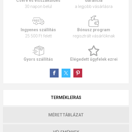
Csere és visszaküldés
Garancia
30 napon belül
a legjobb vásárlásra
Ingyenes szállítás
Bónusz program
25 500 Ft felett
regisztrált vásárlóknak
Gyors szállítás
Elégedett ügyfelek ezrei
TERMÉKLEÍRÁS
MÉRETTÁBLÁZAT