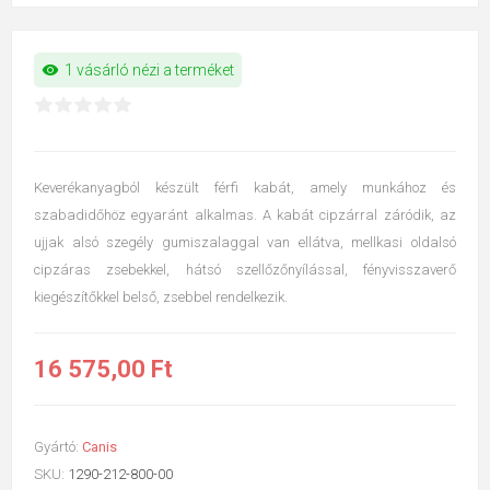
visibility
1 vásárló nézi a terméket
Keverékanyagból készült férfi kabát, amely munkához és
szabadidőhöz egyaránt alkalmas. A kabát cipzárral záródik, az
ujjak alsó szegély gumiszalaggal van ellátva, mellkasi oldalsó
cipzáras zsebekkel, hátsó szellőzőnyílással, fényvisszaverő
kiegészítőkkel belső, zsebbel rendelkezik.
16 575,00 Ft
Gyártó:
Canis
SKU:
1290-212-800-00