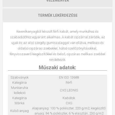
VÉLEMÉNYEK
TERMÉK LEKÉRDEZÉSE
Keverékanyagból készült férfi kabát, amely munkához és
szabadidőhöz egyaránt alkalmas. A kabát cipzárral záródik, az
ujjak és az alsó szegély gumiszalaggal van ellátva, mellkasi és
oldalsó cipzáras zsebekkel, hátsó szellőzőnyílásokkal,
fényvisszaverő kiegészítőkkel és belső, cipzáras mellkasi zsebbel
rendelkezik.
Műszaki adatok:
Szabványok
EN ISO 13688
Kategória
Férfi
Munkaruha
CXS LEONIS
kollekció
Kategória
Kabátok
Márka
CXS
Alapanyag: 100 % poliészter, 220 g/m2, kiegészítő
Külső anyag
anyag: 94 % poliészter, 6 % elasztán, 230 g/m2