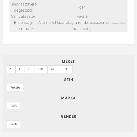
Fényvisszaverő
Igen
kiegészítők
Színválaszték
Fekete
Biztonsági
A terméket kizárólag a rendeltetésszerűen szabad
információk
használni,
MÉRET
S
L
XL
3XL
4XL
5XL
SZÍN
Fekete
MÁRKA
CXS
GENDER
Férfi