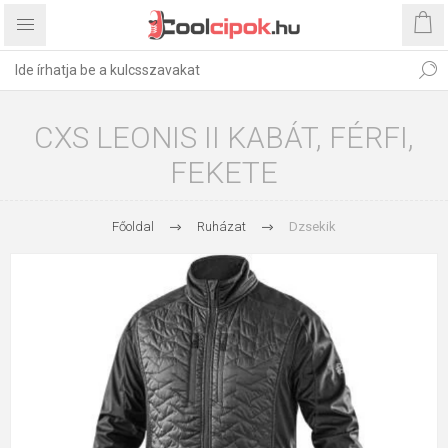
CXS LEONIS II KABÁT, FÉRFI,
FEKETE
Főoldal
Ruházat
Dzsekik