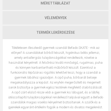
MÉRETTÁBLÁZAT
VÉLEMÉNYEK
TERMÉK LEKÉRDEZÉSE
Tökéletesen illeszkedő gyermek szandál Befado SKATE - mik az
előnyei? A szandálokat bőrből készült, higiénikus bélés jellemzi,
amely antiallergiás tulajdonságokkal rendelkezik, növelve a
használat kényelmét. A felsőrész kiváló minőségű, rugalmas, puha
és könnyen karbantartható műbőrből készült. Ezenkívül a
funkcionális tépőzáras rögzítés lehetővé teszi, hogy a szandál a
gyermek lábához igazodjon. A cipő puha, bőrbarát belseje
megakadályozza a kopást. Az enyhén megerősített és megemelt
sarok biztosítja a gyermek egész testének megfelelő stabilizálását.
A cipő zárt elülső része védi a gyermek kis lábujjait, és a lábfej
ütéscsillapító tulajdonságokkal rendelkező talpával együtt a Befado
szandálok magas viselési kényelmet biztosítanak. A szülők és a
gyerekek egyaránt értékelni fogják a modern és divatos megjelenést.