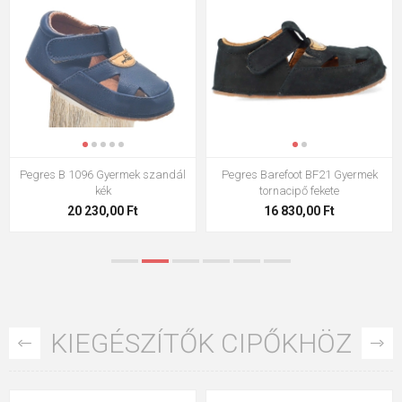
Pegres Barefoot BF21 Gyermek
Pegres Barefoot BF51 Gyermek
tornacipő menta
tornacipő menta
16 830,00 Ft
20 230,00 Ft
KIEGÉSZÍTŐK CIPŐKHÖZ