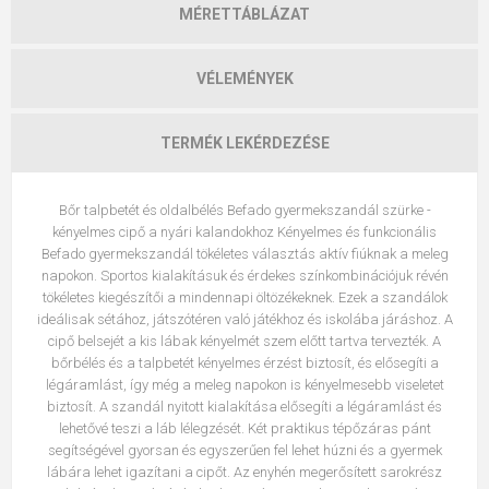
MÉRETTÁBLÁZAT
VÉLEMÉNYEK
TERMÉK LEKÉRDEZÉSE
Bőr talpbetét és oldalbélés Befado gyermekszandál szürke -
kényelmes cipő a nyári kalandokhoz Kényelmes és funkcionális
Befado gyermekszandál tökéletes választás aktív fiúknak a meleg
napokon. Sportos kialakításuk és érdekes színkombinációjuk révén
tökéletes kiegészítői a mindennapi öltözékeknek. Ezek a szandálok
ideálisak sétához, játszótéren való játékhoz és iskolába járáshoz. A
cipő belsejét a kis lábak kényelmét szem előtt tartva tervezték. A
bőrbélés és a talpbetét kényelmes érzést biztosít, és elősegíti a
légáramlást, így még a meleg napokon is kényelmesebb viseletet
biztosít. A szandál nyitott kialakítása elősegíti a légáramlást és
lehetővé teszi a láb lélegzését. Két praktikus tépőzáras pánt
segítségével gyorsan és egyszerűen fel lehet húzni és a gyermek
lábára lehet igazítani a cipőt. Az enyhén megerősített sarokrész