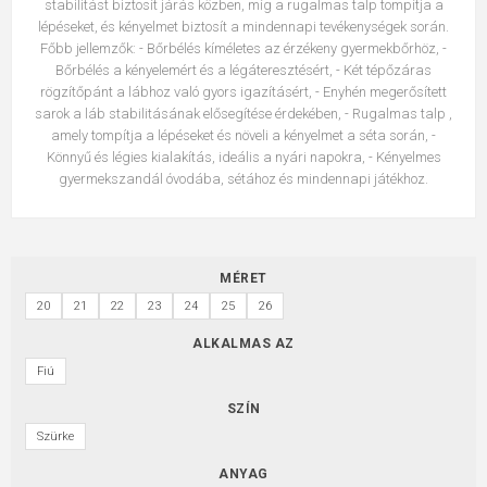
stabilitást biztosít járás közben, míg a rugalmas talp tompítja a
lépéseket, és kényelmet biztosít a mindennapi tevékenységek során.
Főbb jellemzők: - Bőrbélés kíméletes az érzékeny gyermekbőrhöz, -
Bőrbélés a kényelemért és a légáteresztésért, - Két tépőzáras
rögzítőpánt a lábhoz való gyors igazításért, - Enyhén megerősített
sarok a láb stabilitásának elősegítése érdekében, - Rugalmas talp ,
amely tompítja a lépéseket és növeli a kényelmet a séta során, -
Könnyű és légies kialakítás, ideális a nyári napokra, - Kényelmes
gyermekszandál óvodába, sétához és mindennapi játékhoz.
MÉRET
20
21
22
23
24
25
26
ALKALMAS AZ
Fiú
SZÍN
Szürke
ANYAG