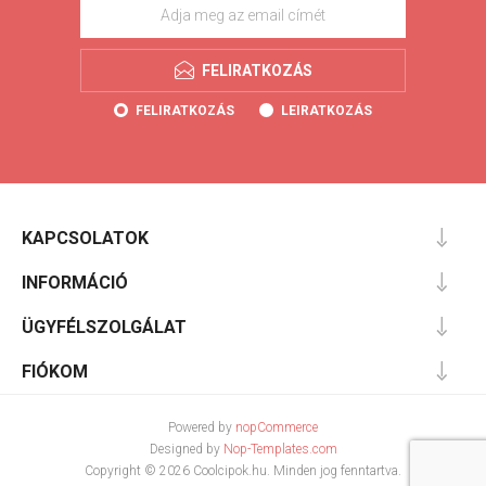
FELIRATKOZÁS
FELIRATKOZÁS
LEIRATKOZÁS
KAPCSOLATOK
INFORMÁCIÓ
ÜGYFÉLSZOLGÁLAT
FIÓKOM
Powered by
nopCommerce
Designed by
Nop-Templates.com
Copyright © 2026 Coolcipok.hu. Minden jog fenntartva.