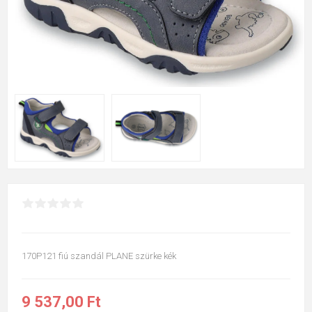
170P121 fiú szandál PLANE szürke kék
9 537,00 Ft