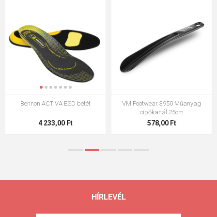
otwear 3950 Műanyag
VM Footwear 3009 talpbetét
VM Footw
cipőkanál 25cm
578,00 Ft
2 108,00 Ft
HÍRLEVÉL