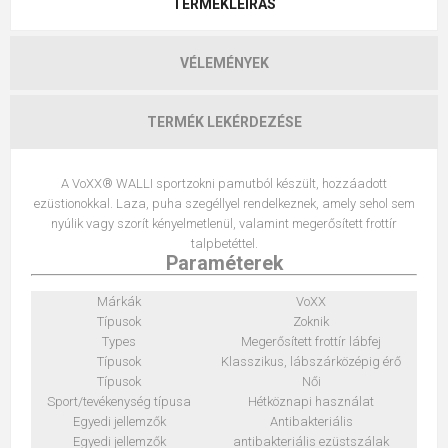
TERMÉKLEÍRÁS
VÉLEMÉNYEK
TERMÉK LEKÉRDEZÉSE
A VoXX® WALLI sportzokni pamutból készült, hozzáadott
ezüstionokkal. Laza, puha szegéllyel rendelkeznek, amely sehol sem
nyúlik vagy szorít kényelmetlenül, valamint megerősített frottír
talpbetéttel.
Paraméterek
Márkák
VoXX
Típusok
Zoknik
Types
Megerősített frottír lábfej
Típusok
Klasszikus, lábszárközépig érő
Típusok
Női
Sport/tevékenység típusa
Hétköznapi használat
Egyedi jellemzők
Antibakteriális
Egyedi jellemzők
antibakteriális ezüstszálak