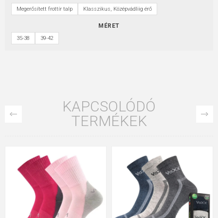
Megerősített frottír talp
Klasszikus, Középvádliig érő
MÉRET
35-38
39-42
KAPCSOLÓDÓ
TERMÉKEK