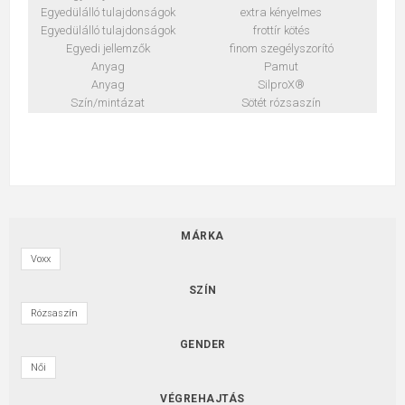
Egyedülálló tulajdonságok
extra kényelmes
Egyedülálló tulajdonságok
frottír kötés
Egyedi jellemzők
finom szegélyszorító
Anyag
Pamut
Anyag
SilproX®
Szín/mintázat
Sötét rózsaszín
MÁRKA
Voxx
SZÍN
Rózsaszín
GENDER
Női
VÉGREHAJTÁS