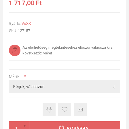
1 717,00 Ft
Gyártó:
VoXX
SKU:
127157
Az elérhetőség megtekintéséhez először válassza ki a
következőt: Méret
MÉRET:
*
KOSÁRBA