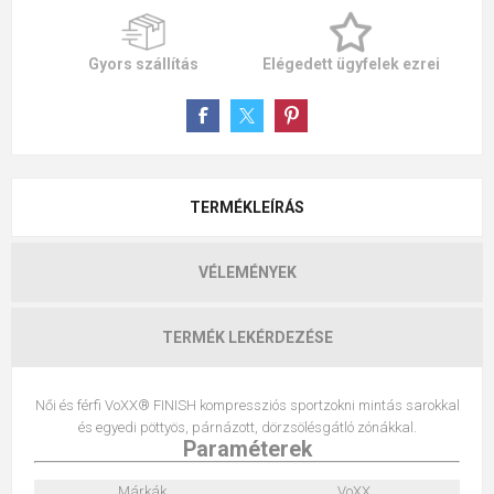
Gyors szállítás
Elégedett ügyfelek ezrei
TERMÉKLEÍRÁS
VÉLEMÉNYEK
TERMÉK LEKÉRDEZÉSE
Női és férfi VoXX® FINISH kompressziós sportzokni mintás sarokkal
és egyedi pöttyös, párnázott, dörzsölésgátló zónákkal.
Paraméterek
Márkák
VoXX