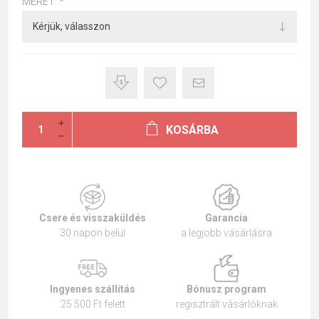
MÉRET:
*
KOSÁRBA
Csere és visszaküldés
Garancia
30 napon belül
a legjobb vásárlásra
Ingyenes szállítás
Bónusz program
25 500 Ft felett
regisztrált vásárlóknak