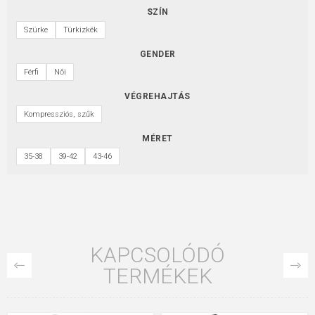
SZÍN
Szürke
Türkizkék
GENDER
Férfi
Női
VÉGREHAJTÁS
Kompressziós, szűk
MÉRET
35-38
39-42
43-46
KAPCSOLÓDÓ
TERMÉKEK