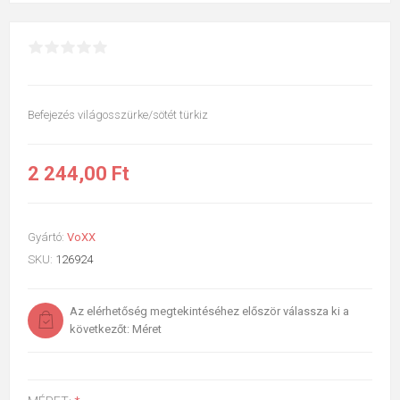
Befejezés világosszürke/sötét türkiz
2 244,00 Ft
Gyártó:
VoXX
SKU:
126924
Az elérhetőség megtekintéséhez először válassza ki a
következőt: Méret