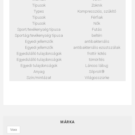
Típusok
Zoknik
Types
Kompressziós, szűkítő
Típusok
Férfiak
Típusok
Nők
Sport/tevékenység típusa
Futás
Sportág/tevékenység típusa
beltéri
Egyedi jellemzők
antibakteriális
Egyedi jellemzők
antibakteriális ezüstszálak
Egyedülálló tulajdonságok
frottír kötés
Egyedülálló tulajdonságok
tömörítés
Egyedi tulajdonságok
Láncos lábujj
Anyag
SilproX®
Szín/mintázat
Világosszürke
MÁRKA
Voxx