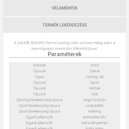
VÉLEMÉNYEK
TERMÉK LEKÉRDEZÉSE
A VoXX® SEWARD thermo vastag zokni uniszex meleg zokni a
merinógyapjú maximális hőkomfortjával.
Paraméterek
Márkák
VoXX
Típusok
Zoknik
Types
Vastag, téli
Típusok
Sport
Típusok
Férfiak
Típusok
Nők
Sportág/tevékenység típusa
hegyi túrázás
Sport/tevékenység típusa
szabadtéri
Sport/tevékenység típusa
trekking
Egyedi jellemzők
antibakteriális
Egyedi jellemzők
extra kényelmes
Egyedi jellemzők
frottír kötés