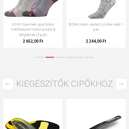
VOXX Gyermek sportzokni
BOMA zokni Jested szürke melé 1
THERMAXIK frottírral MIX B
pár
lányoknak (2 pár)
2 652,00 Ft
2 244,00 Ft
KIEGÉSZÍTŐK CIPŐKHÖZ