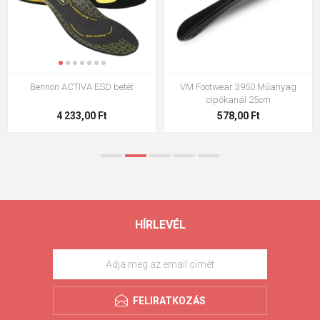
Bennon ACTIVA ESD betét
VM Footwear 3950 Műanyag
cipőkanál 25cm
4 233,00 Ft
578,00 Ft
HÍRLEVÉL
FELIRATKOZÁS