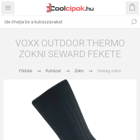
VOXX OUTDOOR THERMO
ZOKNI SEWARD FEKETE
Főoldal
Ruházat
Zokni
Vastag zokni