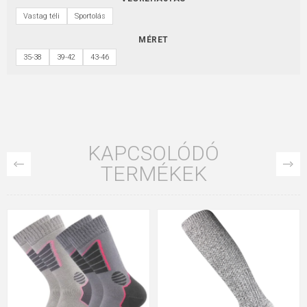
Vastag téli
Sportolás
MÉRET
35-38
39-42
43-46
KAPCSOLÓDÓ
TERMÉKEK