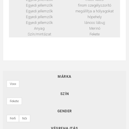
Egyedi jellemzők
finom szegélyszorító
Egyedi jellemzők
megállítja a hólyagokat
Egyedi jellemzők
hópehely
Egyedi jellemzők
láncos lábujj
Anyag
Merinó
Szín/mintázat
Fekete
MÁRKA
Voxx
SZÍN
Fekete
GENDER
Férfi
Női
VÉGREHAJTÁS