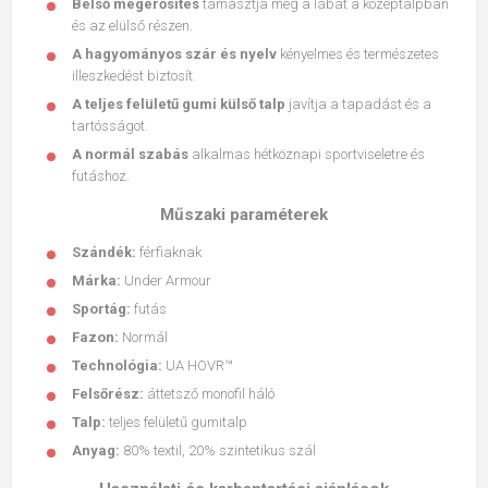
Belső megerősítés
támasztja meg a lábat a középtalpban
és az elülső részen.
A hagyományos szár és nyelv
kényelmes és természetes
illeszkedést biztosít.
A teljes felületű gumi külső talp
javítja a tapadást és a
tartósságot.
A normál szabás
alkalmas hétköznapi sportviseletre és
futáshoz.
Műszaki paraméterek
Szándék:
férfiaknak
Márka:
Under Armour
Sportág:
futás
Fazon:
Normál
Technológia:
UA HOVR™
Felsőrész:
áttetsző monofil háló
Talp:
teljes felületű gumitalp
Anyag:
80% textil, 20% szintetikus szál