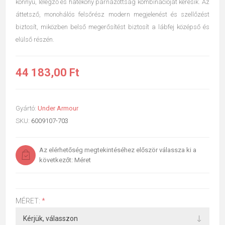
könnyű, lélegző és hatékony párnázottság kombinációját keresik. Az
áttetsző, monohálós felsőrész modern megjelenést és szellőzést
biztosít, miközben belső megerősítést biztosít a lábfej középső és
elülső részén.
44 183,00 Ft
Gyártó:
Under Armour
SKU:
6009107-703
Az elérhetőség megtekintéséhez először válassza ki a
következőt: Méret
MÉRET:
*