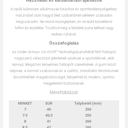
Használati és karbantartási ajánlások
A cipők különösen alkalmasak futáshoz és sporttevékenységekhez.
Használat után hagyd őket szobahőmérsékleten szabadon
megszáradni. Ne mosd mosógépben, és ne tedd közvetlenül
hőforrás közelébe. Tisztítsd meg a felületet puha kefével vagy
nedves ruhával.
Összefoglalás
Az Under Armour UA HOVR™ technológiával ellátott férfi futócipői
nagyszerű választást jelentenek azoknak a sportolóknak, akik
könnyű, lélegző és kényelmes futócipőt szeretnének. A gumi külső
talpnak, a normál szabásnak és a szellős, monohálós felsőrésznek
köszönhetően magabiztosságot, kényelmet és modern, sportos
megjelenést biztosítanak.
Mérettáblázat:
MINKET
EUR
Talpbetét (mm)
7
40
250
7.5
40,5
255
8
41
260
8.5
42
265