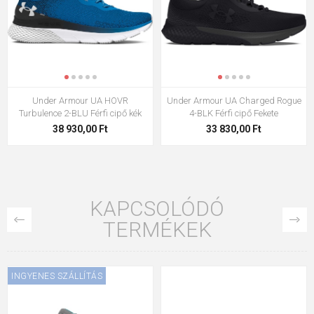
Under Armour UA HOVR
Under Armour UA Charged Rogue
Turbulence 2-BLU Férfi cipő kék
4-BLK Férfi cipő Fekete
38 930,00 Ft
33 830,00 Ft
KAPCSOLÓDÓ
TERMÉKEK
INGYENES SZÁLLÍTÁS