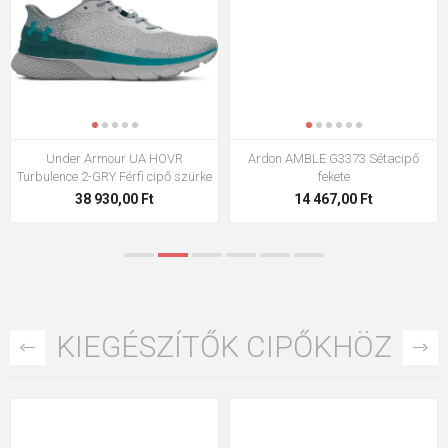
Under Armour UA HOVR
Ardon AMBLE G3373 Sétacipő
Turbulence 2-GRY Férfi cipő szürke
fekete
38 930,00 Ft
14 467,00 Ft
KIEGÉSZÍTŐK CIPŐKHÖZ