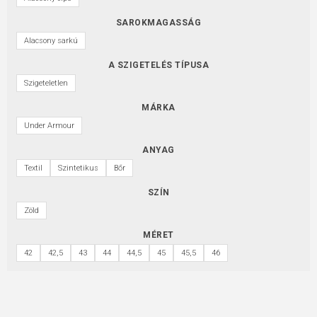
SAROKMAGASSÁG
Alacsony sarkú
A SZIGETELÉS TÍPUSA
Szigeteletlen
MÁRKA
Under Armour
ANYAG
Textil
Szintetikus
Bőr
SZÍN
Zöld
MÉRET
42
42,5
43
44
44,5
45
45,5
46