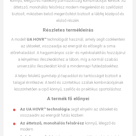
könnyű, lélegző és hatékony párnázottság kombinációját keresik. Az
áttetsző, monohálós felsőrész modern megjelenést és szellőzést
biztosít, miközben belső megerősítést biztosít a lábfej középső és
elülső részén.
Részletes termékleírás
A modell
UA HOVR™
technológiát használ, amely segít csökkenteni
az ütéseket, visszaadja az energiát és elősegíti a sima
előrehaladást. A hagyományos szár- és nyelvkialakítás hozzájárul
a kényelmes illeszkedéshez a lábon, míg a normál szabás
univerzális illeszkedést kínál a mindennapi futóedzésekhez.
A teljes felületű gumitalp jó tapadást és tartósságot biztosít a
talajjal érintkezve. A textil és szintetikus szálak kombinációjának
köszönhetően a cipő könnyű, szellős és praktikus sportoláshoz.
A termék fő előnyei
Az UA HOVR™ technológia
segít elnyelni az ütéseket és
visszaadni az energiát futás közben.
Az áttetsző, monohálós felsőrész
könnyű, lélegző és
modern.