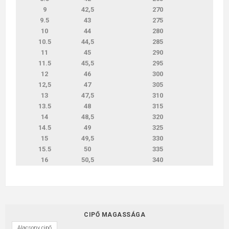
9
42,5
270
9.5
43
275
10
44
280
10.5
44,5
285
11
45
290
11.5
45,5
295
12
46
300
12,5
47
305
13
47,5
310
13.5
48
315
14
48,5
320
14.5
49
325
15
49,5
330
15.5
50
335
16
50,5
340
CIPŐ MAGASSÁGA
Alacsony cipő