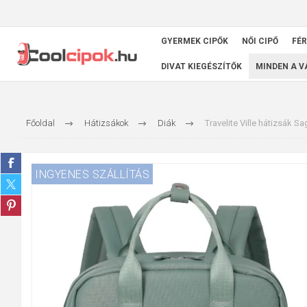
GYERMEK CIPŐK
NŐI CIPŐ
FÉR
DIVAT KIEGÉSZÍTŐK
MINDEN A 
Főoldal
Hátizsákok
Diák
Travelite Ville hátizsák S
INGYENES SZÁLLÍTÁS