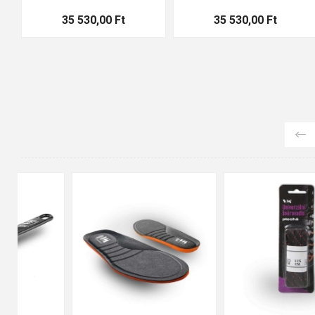
35 530,00 Ft
35 530,00 Ft
90cm
125cm
155cm
35
36
37
38
39
40
41
42
43
44
45
46
47
48