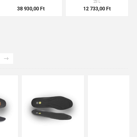
23 L
38 930,00 Ft
12 733,00 Ft
48
37
36
38
39
40
41
42
43
44
45
46
47