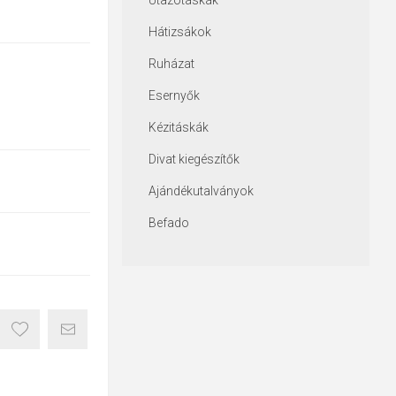
Utazótáskák
Hátizsákok
Ruházat
Esernyők
Kézitáskák
Divat kiegészítők
Ajándékutalványok
Befado