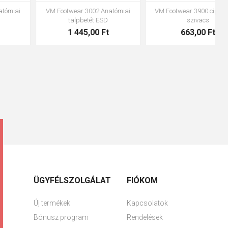
VM Footwear 3600 Impregnáló
Bennon ABSORBA XTR ESD betét
vízzáró
4 063,00 Ft
1 683,00 Ft
ÜGYFÉLSZOLGÁLAT
FIÓKOM
Új termékek
Kapcsolatok
Bónusz program
Rendelések