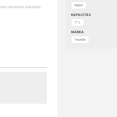
Nejlon
almas városba és utazáshoz.
KAPACITÁS
17 L
MÁRKA
Travelite