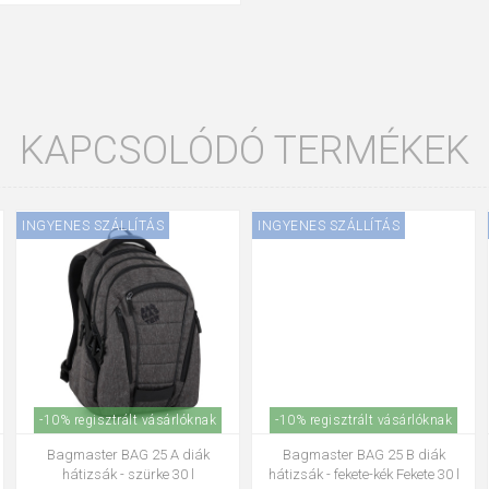
KAPCSOLÓDÓ TERMÉKEK
INGYENES SZÁLLÍTÁS
INGYENES SZÁLLÍTÁS
-10% regisztrált vásárlóknak
-10% regisztrált vásárlóknak
Bagmaster BAG 25 A diák
Bagmaster BAG 25 B diák
hátizsák - szürke 30 l
hátizsák - fekete-kék Fekete 30 l