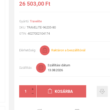
26 503,00 Ft
Gyártó:
Travelite
SKU:
TRAVELITE-96205-80
GTIN:
4027002104174
Elérhetőség:
Raktáron a beszállítónál
Szállítási dátum
Szállítás:
13.08.2026
KOSÁRBA