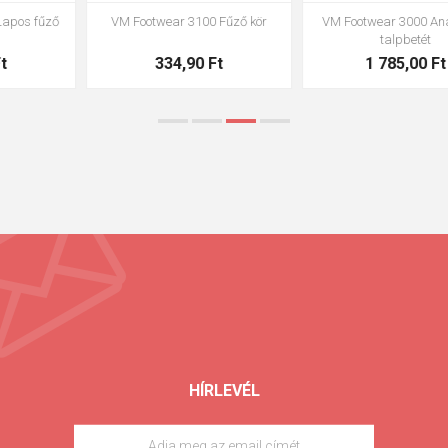
VM Footwear 3002 Anatómiai
VM Footwear 3900 cipőtisztító
talpbetét ESD
szivacs
1 445,00 Ft
663,00 Ft
HÍRLEVÉL