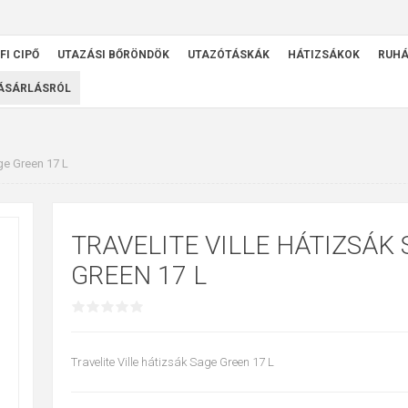
FI CIPŐ
UTAZÁSI BŐRÖNDÖK
UTAZÓTÁSKÁK
HÁTIZSÁKOK
RUH
VÁSÁRLÁSRÓL
age Green 17 L
TRAVELITE VILLE HÁTIZSÁK
GREEN 17 L
Travelite Ville hátizsák Sage Green 17 L