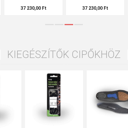
37 230,00 Ft
37 230,00 Ft
KIEGÉSZÍTŐK CIPŐKHÖZ
35
36
37
39
40
43
47
48