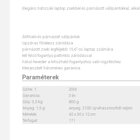
Elegáns hátizsák laptop zsebbel és párnázott vállpántokkal, alk
Állítható és párnázott vállpántok
cipzáras főrekesz záródása
párnázott zseb legfeljebb 15,6"-os laptop számára
két felső fogantyú pattintós záródással
hátsó heveder a kihúzható fogantyúhoz való rögzítéshez
kiterjesztett hároméves garancia
Paraméterek
Színe: 1:
Zöld
Garancia:
3 év
Súly: 3,5 kg:
800 g
Anyag: 1,5 g:
anyag: 210D újrahasznosított nejlon
Méretek:
42 x 30 x 12 cm
Térfogat:
17 l