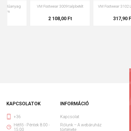
ő
VM Footwear 3100 Fűző kör
VM Footwear 3000 Anatómiai
talpbetét
334,90 Ft
1 785,00 Ft
KAPCSOLATOK
INFORMÁCIÓ
+36
Kapcsolat
Hétfő - Péntek 8:00 -
Rólunk – A webáruház
15:00
története