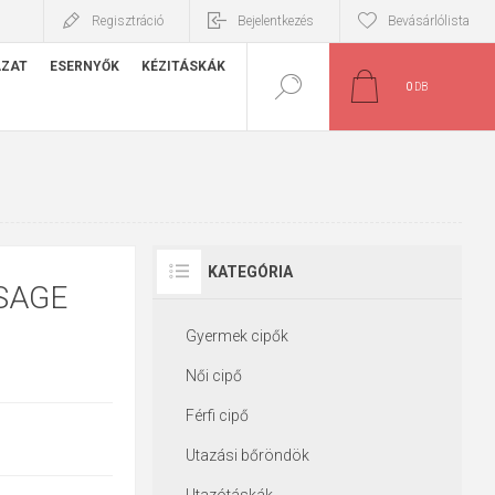
Regisztráció
Bejelentkezés
Bevásárlólista
ÁZAT
ESERNYŐK
KÉZITÁSKÁK
0
DB
KATEGÓRIA
 SAGE
Gyermek cipők
Női cipő
Férfi cipő
Utazási bőröndök