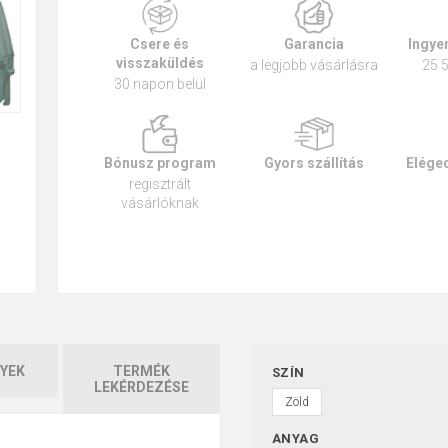
Csere és
Garancia
Ingyen
visszaküldés
a legjobb vásárlásra
25 5
30 napon belül
Bónusz program
Gyors szállítás
Eléged
regisztrált
vásárlóknak
YEK
TERMÉK
SZÍN
LEKÉRDEZÉSE
Zöld
ANYAG