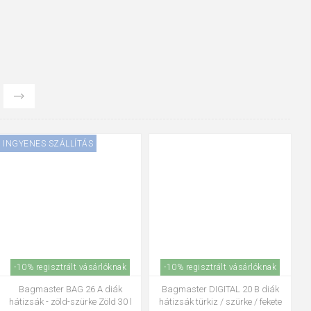
INGYENES SZÁLLÍTÁS
-10% regisztrált vásárlóknak
-10% regisztrált vásárlóknak
Bagmaster BAG 26 A diák
Bagmaster DIGITAL 20 B diák
hátizsák - zöld-szürke Zöld 30 l
hátizsák türkiz / szürke / fekete