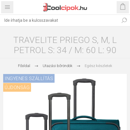
TRAVELITE PRIEGO S, M, L
PETROL S: 34 / M: 60 L: 90
Főoldal
Utazási bőröndök
Egész készletek
INGYENES SZÁLLÍTÁS
ÚJDONSÁG