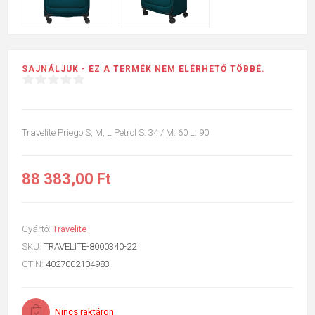
SAJNÁLJUK - EZ A TERMÉK NEM ELÉRHETŐ TÖBBÉ.
Travelite Priego S, M, L Petrol S: 34 / M: 60 L: 90
88 383,00 Ft
Gyártó:
Travelite
SKU:
TRAVELITE-8000340-22
GTIN:
4027002104983
Nincs raktáron