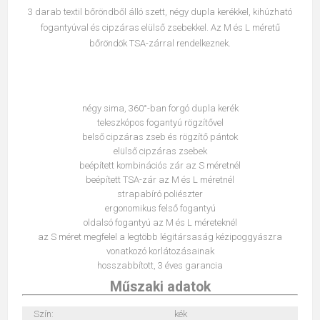
3 darab textil bőröndből álló szett, négy dupla kerékkel, kihúzható
fogantyúval és cipzáras elülső zsebekkel. Az M és L méretű
bőröndök TSA-zárral rendelkeznek.
négy sima, 360°-ban forgó dupla kerék
teleszkópos fogantyú rögzítővel
belső cipzáras zseb és rögzítő pántok
elülső cipzáras zsebek
beépített kombinációs zár az S méretnél
beépített TSA-zár az M és L méretnél
strapabíró poliészter
ergonomikus felső fogantyú
oldalsó fogantyú az M és L méreteknél
az S méret megfelel a legtöbb légitársaság kézipoggyászra
vonatkozó korlátozásainak
hosszabbított, 3 éves garancia
Műszaki adatok
Szín:
kék