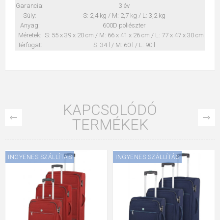
Garancia:
3 év
Súly:
S: 2,4 kg / M: 2,7 kg / L: 3,2 kg
Anyag:
600D poliészter
Méretek:
S: 55 x 39 x 20 cm / M: 66 x 41 x 26 cm / L: 77 x 47 x 30 cm
Térfogat:
S: 34 l / M: 60 l / L: 90 l
KAPCSOLÓDÓ
TERMÉKEK
INGYENES SZÁLLÍTÁS
INGYENES SZÁLLÍTÁS