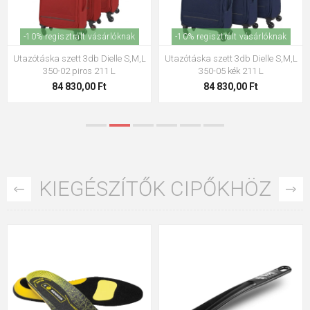
-10% regisztrált vásárlóknak
-10% regisztrált vásárlóknak
Utazótáska szett 3db Dielle S,M,L
Utazótáska szett 3db Dielle S,M,L
350-02 piros 211 L
350-05 kék 211 L
84 830,00 Ft
84 830,00 Ft
KIEGÉSZÍTŐK CIPŐKHÖZ