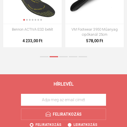
Bennon ACTIVA ESD betét
VM Footwear 3950 Műanyag
cipőkanál 25cm
4 233,00 Ft
578,00 Ft
HÍRLEVÉL
FELIRATKOZÁS
FELIRATKOZÁS
LEIRATKOZÁS