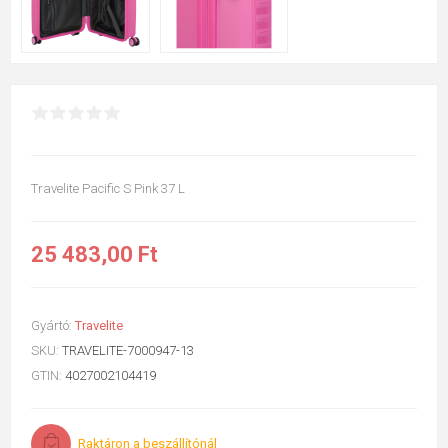
Travelite Pacific S Pink 37 L
25 483,00 Ft
Gyártó:
Travelite
SKU:
TRAVELITE-7000947-13
GTIN:
4027002104419
Raktáron a beszállítónál