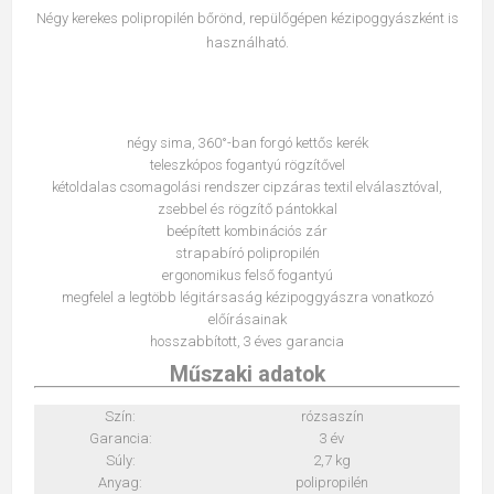
Négy kerekes polipropilén bőrönd, repülőgépen kézipoggyászként is
használható.
négy sima, 360°-ban forgó kettős kerék
teleszkópos fogantyú rögzítővel
kétoldalas csomagolási rendszer cipzáras textil elválasztóval,
zsebbel és rögzítő pántokkal
beépített kombinációs zár
strapabíró polipropilén
ergonomikus felső fogantyú
megfelel a legtöbb légitársaság kézipoggyászra vonatkozó
előírásainak
hosszabbított, 3 éves garancia
Műszaki adatok
Szín:
rózsaszín
Garancia:
3 év
Súly:
2,7 kg
Anyag:
polipropilén