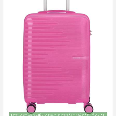
10% KEDVEZMÉNY REGISZTRÁLT VÁSÁRLÓKNAK