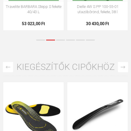
Dielle 4W S PP 100-55-06
Dielle 4W S PP 100-55-34
utazóbőrönd, petrol színű, 38 l
utazóbőrönd, világoszöld, 38 l
30 430,00 Ft
30 430,00 Ft
KIEGÉSZÍTŐK CIPŐKHÖZ