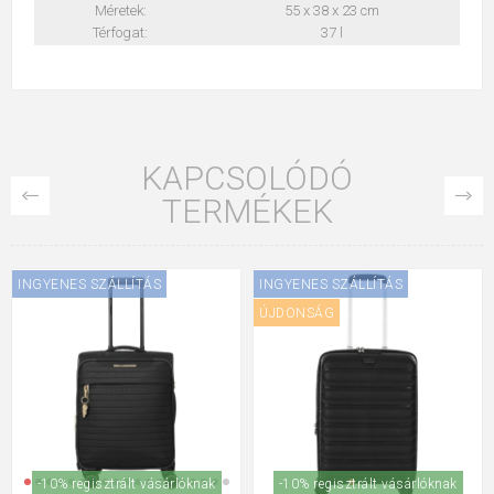
Méretek:
55 x 38 x 23 cm
Térfogat:
37 l
KAPCSOLÓDÓ
TERMÉKEK
INGYENES SZÁLLÍTÁS
INGYENES SZÁLLÍTÁS
ÚJDONSÁG
ÚJDONSÁG
-10% regisztrált vásárlóknak
-10% regisztrált vásárlóknak