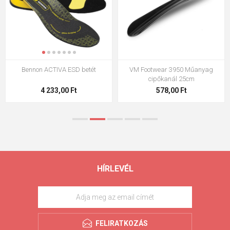
Bennon ACTIVA ESD betét
VM Footwear 3950 Műanyag
cipőkanál 25cm
4 233,00 Ft
578,00 Ft
HÍRLEVÉL
FELIRATKOZÁS