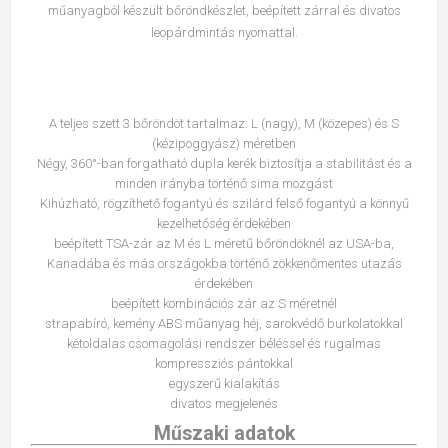
műanyagból készült bőröndkészlet, beépített zárral és divatos
leopárdmintás nyomattal.
A teljes szett 3 bőröndöt tartalmaz: L (nagy), M (közepes) és S
(kézipoggyász) méretben
Négy, 360°-ban forgatható dupla kerék biztosítja a stabilitást és a
minden irányba történő sima mozgást
Kihúzható, rögzíthető fogantyú és szilárd felső fogantyú a könnyű
kezelhetőség érdekében
beépített TSA-zár az M és L méretű bőröndöknél az USA-ba,
Kanadába és más országokba történő zökkenőmentes utazás
érdekében
beépített kombinációs zár az S méretnél
strapabíró, kemény ABS műanyag héj, sarokvédő burkolatokkal
kétoldalas csomagolási rendszer béléssel és rugalmas
kompressziós pántokkal
egyszerű kialakítás
divatos megjelenés
Műszaki adatok