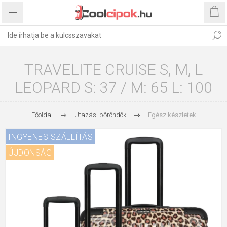
TRAVELITE CRUISE S, M, L
LEOPARD S: 37 / M: 65 L: 100
Főoldal
Utazási bőröndök
Egész készletek
INGYENES SZÁLLÍTÁS
ÚJDONSÁG