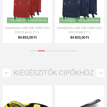
-10% regisztrált vásárlóknak
-10% regisztrált vásárlóknak
Heys AeroLite S,M Fekete S: 47 L /
Heys AeroLite S,M Ezüst S: 47 L /
M: 79
M: 79
159 103,00 Ft
159 103,00 Ft
KIEGÉSZÍTŐK CIPŐKHÖZ