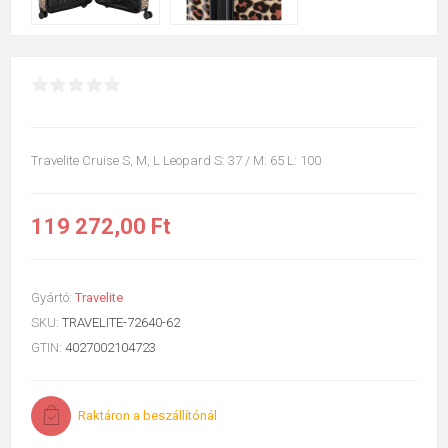
Travelite Cruise S, M, L Leopard S: 37 / M: 65 L: 100
119 272,00 Ft
Gyártó:
Travelite
SKU:
TRAVELITE-72640-62
GTIN:
4027002104723
Raktáron a beszállítónál