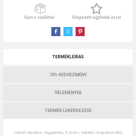
Gyors szállítás
Elégedett ügyfelek ezrei
TERMÉKLEÍRÁS
10% KEDVEZMÉNY
VÉLEMÉNYEK
TERMÉK LEKÉRDEZÉSE
Három darabos, négykerekű, S, M és L méretű, strapabíró ABS