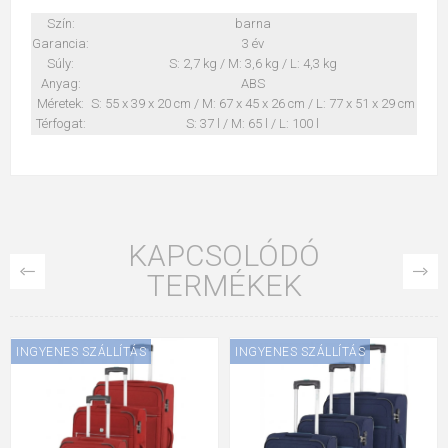
Szín:
barna
Garancia:
3 év
Súly:
S: 2,7 kg / M: 3,6 kg / L: 4,3 kg
Anyag:
ABS
Méretek:
S: 55 x 39 x 20 cm / M: 67 x 45 x 26 cm / L: 77 x 51 x 29 cm
Térfogat:
S: 37 l / M: 65 l / L: 100 l
KAPCSOLÓDÓ
TERMÉKEK
INGYENES SZÁLLÍTÁS
INGYENES SZÁLLÍTÁS