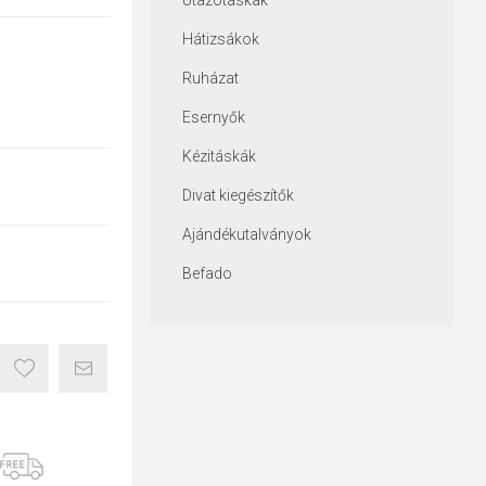
Utazótáskák
Hátizsákok
Ruházat
Esernyők
Kézitáskák
Divat kiegészítők
Ajándékutalványok
Befado