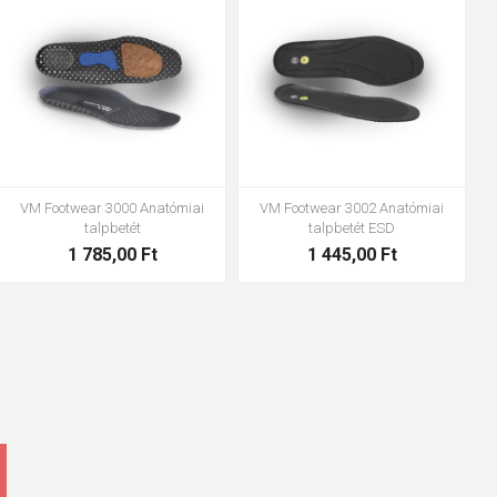
41
42
43
44
45
46
47
48
47
48
VM Footwear 3000 Anatómiai
VM Footwear 3002 Anatómiai
talpbetét
talpbetét ESD
1 785,00 Ft
1 445,00 Ft