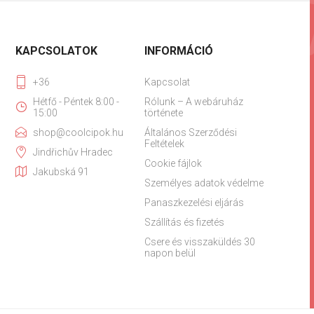
KAPCSOLATOK
INFORMÁCIÓ
+36
Kapcsolat
Hétfő - Péntek 8:00 -
Rólunk – A webáruház
15:00
története
shop@coolcipok.hu
Általános Szerződési
Feltételek
Jindřichův Hradec
Cookie fájlok
Jakubská 91
Személyes adatok védelme
Panaszkezelési eljárás
Szállítás és fizetés
Csere és visszaküldés 30
napon belül