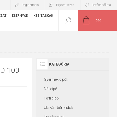
Regisztráció
Bejelentkezés
Bevásárlólista
ÁZAT
ESERNYŐK
KÉZITÁSKÁK
0
DB
KATEGÓRIA
D 100
Gyermek cipők
Női cipő
Férfi cipő
Utazási bőröndök