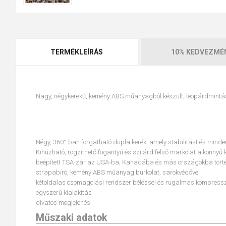
TERMÉKLEÍRÁS
10% KEDVEZMÉ
Nagy, négykerekű, kemény ABS műanyagból készült, leopárdmintás
Négy, 360°-ban forgatható dupla kerék, amely stabilitást és mind
Kihúzható, rögzíthető fogantyú és szilárd felső markolat a könnyű
beépített TSA-zár az USA-ba, Kanadába és más országokba tör
strapabíró, kemény ABS műanyag burkolat, sarokvédővel
kétoldalas csomagolási rendszer béléssel és rugalmas kompressz
egyszerű kialakítás
divatos megjelenés
Műszaki adatok