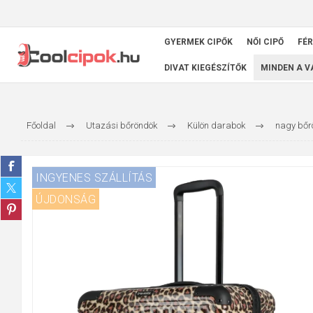
GYERMEK CIPŐK
NŐI CIPŐ
FÉR
DIVAT KIEGÉSZÍTŐK
MINDEN A 
Főoldal
Utazási bőröndök
Külön darabok
nagy bőr
INGYENES SZÁLLÍTÁS
ÚJDONSÁG