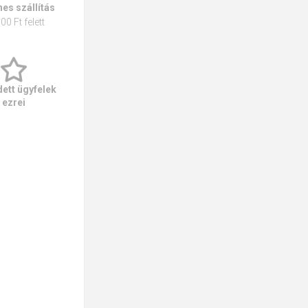
es szállítás
00 Ft felett
ett ügyfelek
ezrei