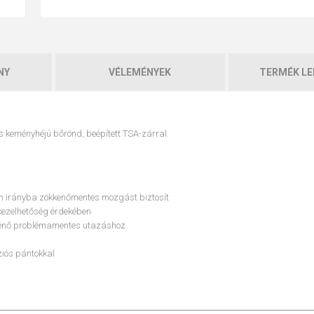
NY
VÉLEMÉNYEK
TERMÉK LE
 keményhéjú bőrönd, beépített TSA-zárral.
en irányba zökkenőmentes mozgást biztosít
 kezelhetőség érdekében
ténő problémamentes utazáshoz
iós pántokkal