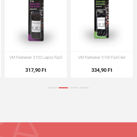
VM Footwear 3102 Lapos fűző
VM Footwear 3100 Fűző kör
317,90 Ft
334,90 Ft