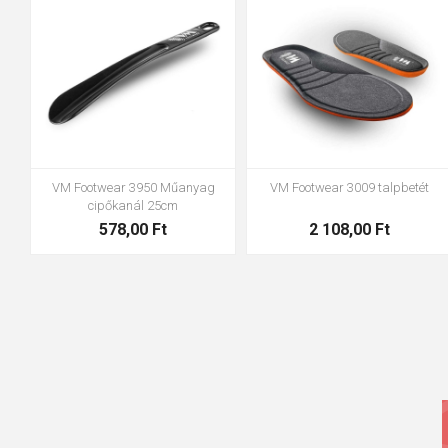
44-45
46-47
VM Footwear 3950 Műanyag
VM Footwear 3009 talpbetét
cipőkanál 25cm
578,00 Ft
2 108,00 Ft