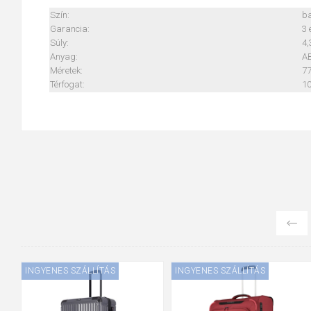
Szín:
b
Garancia:
3 
Súly:
4,
Anyag:
A
Méretek:
77
Térfogat:
10
INGYENES SZÁLLÍTÁS
INGYENES SZÁLLÍTÁS
ÚJDONSÁG
ÚJDONSÁG