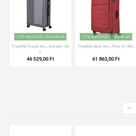
-10% regisztrált vásárlóknak
-10% regisztrált vásárlóknak
Travelite Pacific L Olive 100
Travelite Pacific L Sárga 100
30 583,00 Ft
30 583,00 Ft
36-37
38-39
40-41
42-43