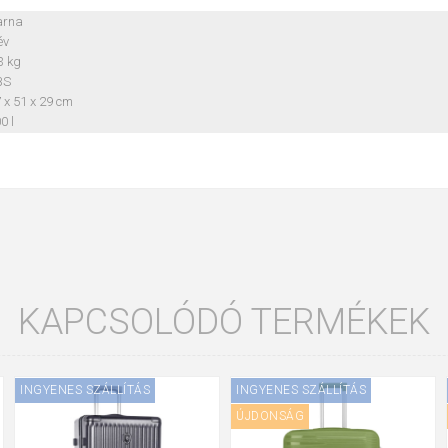
arna
év
3 kg
BS
 x 51 x 29 cm
0 l
KAPCSOLÓDÓ TERMÉKEK
INGYENES SZÁLLÍTÁS
INGYENES SZÁLLÍTÁS
ÚJDONSÁG
ÚJDONSÁG