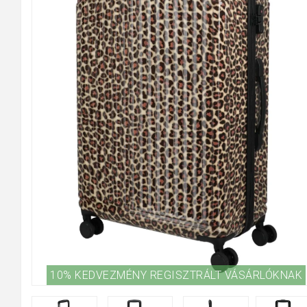
10% KEDVEZMÉNY REGISZTRÁLT VÁSÁRLÓKNAK