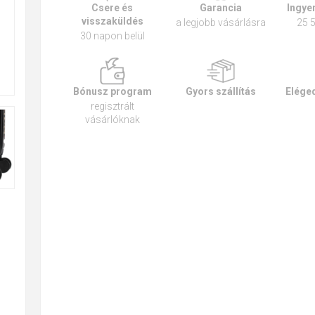
Csere és
Garancia
Ingyen
visszaküldés
a legjobb vásárlásra
25 5
30 napon belül
Bónusz program
Gyors szállítás
Eléged
regisztrált
vásárlóknak