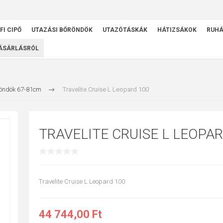
FI CIPŐ
UTAZÁSI BŐRÖNDÖK
UTAZÓTÁSKÁK
HÁTIZSÁKOK
RUH
VÁSÁRLÁSRÓL
öndök 67-81cm
Travelite Cruise L Leopard 100
TRAVELITE CRUISE L LEOPAR
Travelite Cruise L Leopard 100
44 744,00 Ft