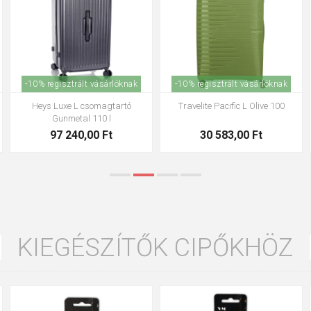
-10% regisztrált vásárlóknak
-10% regisztrált vásárlóknak
Dielle 4W L PP 100-76-01
Dielle 4W L PP 100-76-60 bézs
utazóbőrönd, fekete, 114
színű utazóbőrönd, 114 literes
42 330,00 Ft
42 330,00 Ft
KIEGÉSZÍTŐK CIPŐKHÖZ
90cm
125cm
155cm
90cm
125cm
155cm