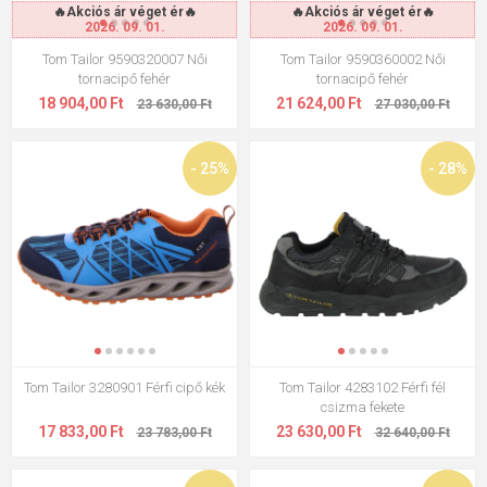
🔥Akciós ár véget ér🔥
🔥Akciós ár véget ér🔥
2026. 09. 01.
2026. 09. 01.
Tom Tailor 9590320007 Női
Tom Tailor 9590360002 Női
tornacipő fehér
tornacipő fehér
18 904,00 Ft
21 624,00 Ft
23 630,00 Ft
27 030,00 Ft
- 25%
- 28%
Tom Tailor 3280901 Férfi cipő kék
Tom Tailor 4283102 Férfi fél
csizma fekete
17 833,00 Ft
23 630,00 Ft
23 783,00 Ft
32 640,00 Ft