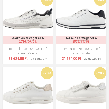
🔥Akciós ár véget ér🔥
🔥Akciós ár véget ér🔥
2026. 09. 01.
2026. 09. 01.
Tom Tailor 9580040008 Férfi
Tom Tailor 9580050001 Férfi
tornacipő fehér
tornacipő fehér
21 624,00 Ft
21 624,00 Ft
27 030,00 Ft
27 030,00 Ft
- 20%
- 20%