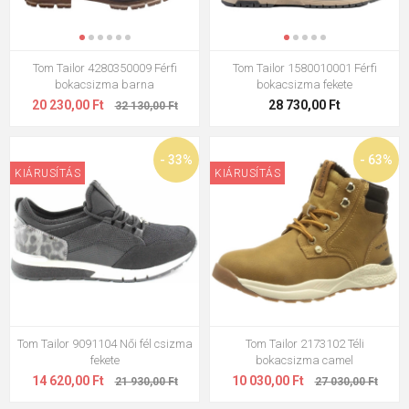
Tom Tailor 4280350009 Férfi
Tom Tailor 1580010001 Férfi
bokacsizma barna
bokacsizma fekete
20 230,00 Ft
28 730,00 Ft
32 130,00 Ft
- 33%
- 63%
KIÁRUSÍTÁS
KIÁRUSÍTÁS
Tom Tailor 9091104 Női fél csizma
Tom Tailor 2173102 Téli
fekete
bokacsizma camel
14 620,00 Ft
10 030,00 Ft
21 930,00 Ft
27 030,00 Ft