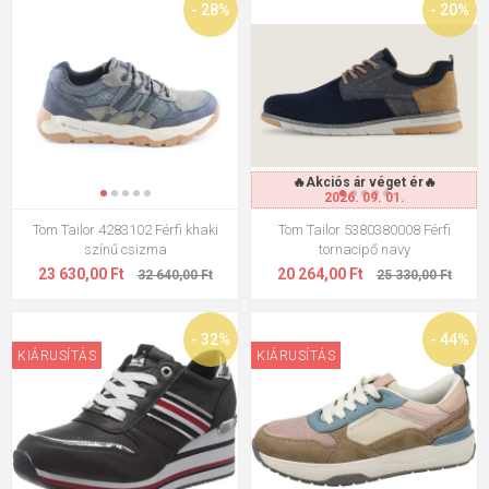
- 28%
- 20%
🔥Akciós ár véget ér🔥
2026. 09. 01.
Tom Tailor 4283102 Férfi khaki
Tom Tailor 5380380008 Férfi
színű csizma
tornacipő navy
23 630,00 Ft
20 264,00 Ft
32 640,00 Ft
25 330,00 Ft
- 32%
- 44%
KIÁRUSÍTÁS
KIÁRUSÍTÁS