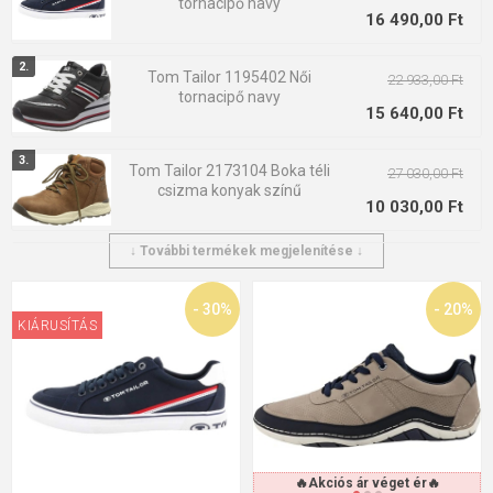
tornacipő navy
Cím: Garstedter Weg 14, Hamburg, 22453 Németország
16 490,00 Ft
Kapcsolat: info@tom-tailor.com
Tom Tailor 1195402 Női
22 933,00 Ft
tornacipő navy
15 640,00 Ft
Tom Tailor 2173104 Boka téli
27 030,00 Ft
csizma konyak színű
10 030,00 Ft
↓ További termékek megjelenítése ↓
Tom Tailor 3280901 Férfi
23 783,00 Ft
cipő kék
17 833,00 Ft
- 30%
- 20%
KIÁRUSÍTÁS
Tom Tailor 4291312 Női
40 630,00 Ft
csizma bézs színű
16 490,00 Ft
Tom Tailor 4290401 Női
bokacsizma fekete
🔥Akciós ár véget ér🔥
37 230,00 Ft