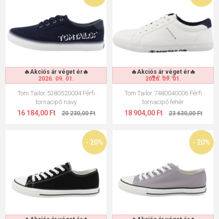
🔥Akciós ár véget ér🔥
🔥Akciós ár véget ér🔥
2026. 09. 01.
2026. 09. 01.
Tom Tailor 5380520004 Férfi
Tom Tailor 7480040006 Férfi
tornacipő navy
tornacipő fehér
16 184,00 Ft
18 904,00 Ft
20 230,00 Ft
23 630,00 Ft
- 20%
- 20%