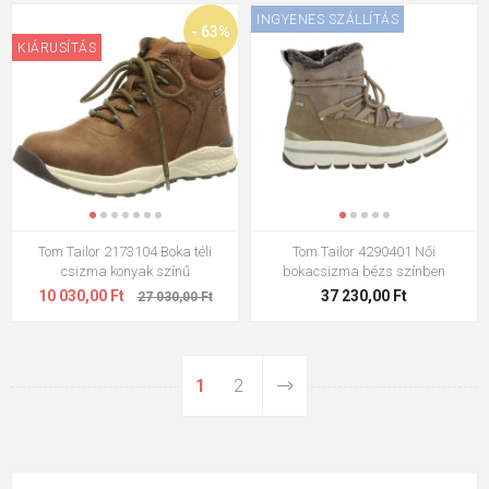
INGYENES SZÁLLÍTÁS
- 63%
KIÁRUSÍTÁS
Tom Tailor 2173104 Boka téli
Tom Tailor 4290401 Női
csizma konyak színű
bokacsizma bézs színben
10 030,00 Ft
37 230,00 Ft
27 030,00 Ft
1
2