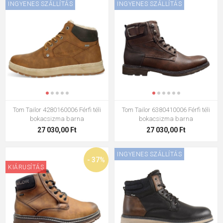
INGYENES SZÁLLÍTÁS
INGYENES SZÁLLÍTÁS
Tom Tailor 4280160006 Férfi téli
Tom Tailor 6380410006 Férfi téli
bokacsizma barna
bokacsizma barna
27 030,00 Ft
27 030,00 Ft
INGYENES SZÁLLÍTÁS
- 37%
KIÁRUSÍTÁS