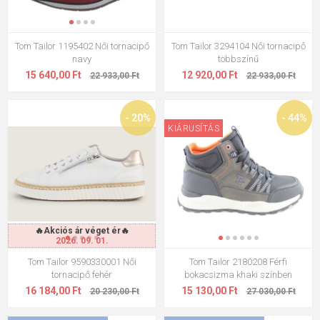
Tom Tailor 1195402 Női tornacipő
Tom Tailor 3294104 Női tornacipő
navy
többszínű
15 640,00 Ft
12 920,00 Ft
22 933,00 Ft
22 933,00 Ft
- 20%
- 44%
KIÁRUSÍTÁS
🔥Akciós ár véget ér🔥
2026. 09. 01.
Tom Tailor 9590330001 Női
Tom Tailor 2180208 Férfi
tornacipő fehér
bokacsizma khaki színben
16 184,00 Ft
15 130,00 Ft
20 230,00 Ft
27 030,00 Ft