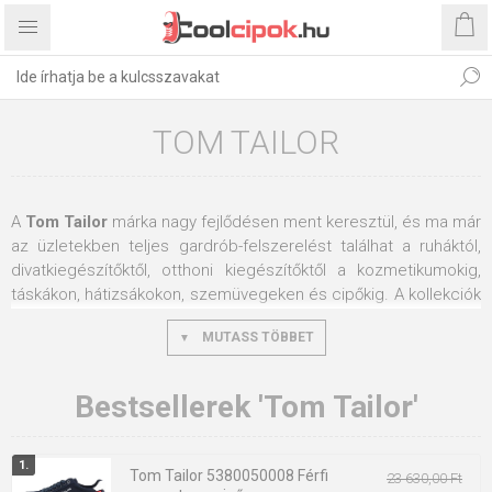
TOM TAILOR
A
Tom Tailor
márka nagy fejlődésen ment keresztül, és ma már
az üzletekben teljes gardrób-felszerelést találhat a ruháktól,
divatkiegészítőktől, otthoni kiegészítőktől a kozmetikumokig,
táskákon, hátizsákokon, szemüvegeken és cipőkig. A kollekciók
szabásai nagyon ízlésesek, tisztességesek, ugyanakkor nem
MUTASS TÖBBET
tűnnek hanyagnak, és nagyon érdekesen, letisztultan mutatnak
a figurán. Ezért a magasabb árkategória ellenére a
Tom Tailor
több generáció érdeklődését is felkelti. Jelenleg a
Tom Tailor
Bestsellerek 'Tom Tailor'
termékek a világ több mint 35 országában kaphatók, és 248
saját kiskereskedelmi üzlettel rendelkeznek
Gyártó: TOM TAILOR GMBH
Tom Tailor 5380050008 Férfi
23 630,00 Ft