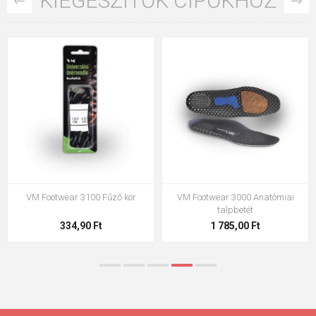
KIEGÉSZÍTŐK CIPŐKHÖZ
VM Footwear 3100 Fűző kör
VM Footwear 3000 Anatómiai
talpbetét
334,90 Ft
1 785,00 Ft