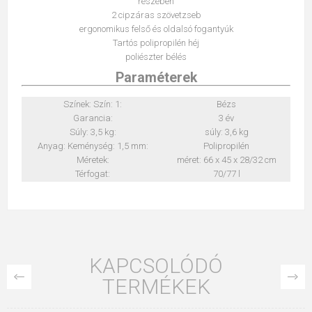
részében
2 cipzáras szövetzseb
ergonomikus felső és oldalsó fogantyúk
Tartós polipropilén héj
poliészter bélés
Paraméterek
Színek: Szín: 1:
Bézs
Garancia:
3 év
Súly: 3,5 kg:
súly: 3,6 kg
Anyag: Keménység: 1,5 mm:
Polipropilén
Méretek:
méret: 66 x 45 x 28/32 cm
Térfogat:
70/77 l
KAPCSOLÓDÓ
TERMÉKEK