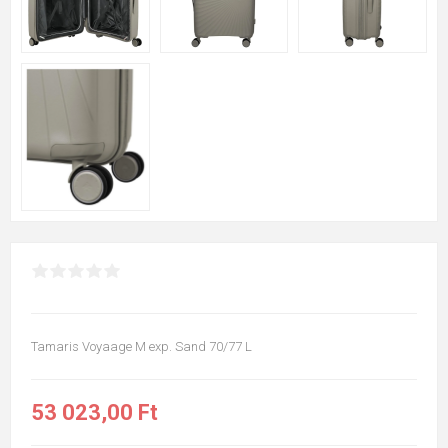
Tamaris Voyaage M exp. Sand 70/77 L
53 023,00 Ft