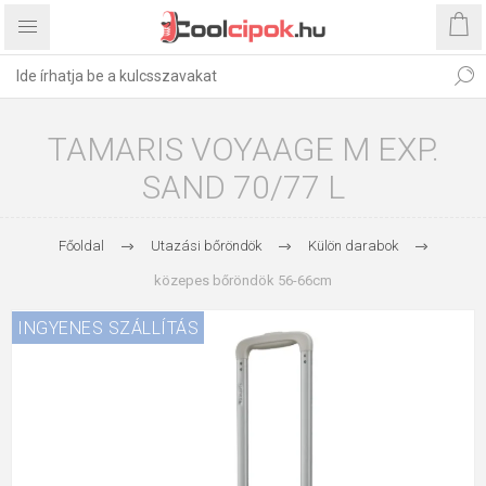
TAMARIS VOYAAGE M EXP.
SAND 70/77 L
Főoldal
Utazási bőröndök
Külön darabok
közepes bőröndök 56-66cm
INGYENES SZÁLLÍTÁS