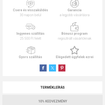
Csere és visszaküldés
Garancia
30 napon belül
a legjobb vásárlásra
Ingyenes szállítás
Bónusz program
25 500 Ft felett
regisztrált vásárlóknak
Gyors szállítás
Elégedett ügyfelek ezrei
TERMÉKLEÍRÁS
10% KEDVEZMÉNY