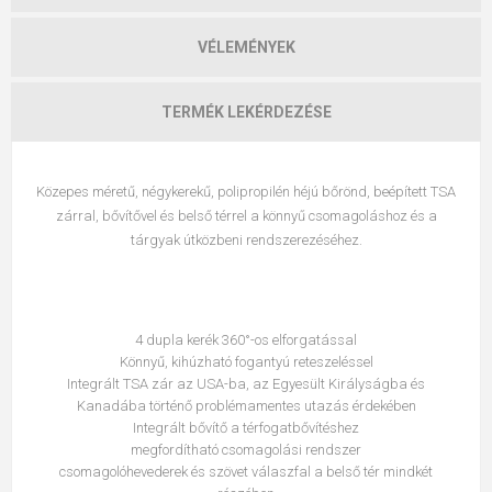
VÉLEMÉNYEK
TERMÉK LEKÉRDEZÉSE
Közepes méretű, négykerekű, polipropilén héjú bőrönd, beépített TSA
zárral, bővítővel és belső térrel a könnyű csomagoláshoz és a
tárgyak útközbeni rendszerezéséhez.
4 dupla kerék 360°-os elforgatással
Könnyű, kihúzható fogantyú reteszeléssel
Integrált TSA zár az USA-ba, az Egyesült Királyságba és
Kanadába történő problémamentes utazás érdekében
Integrált bővítő a térfogatbővítéshez
megfordítható csomagolási rendszer
csomagolóhevederek és szövet válaszfal a belső tér mindkét