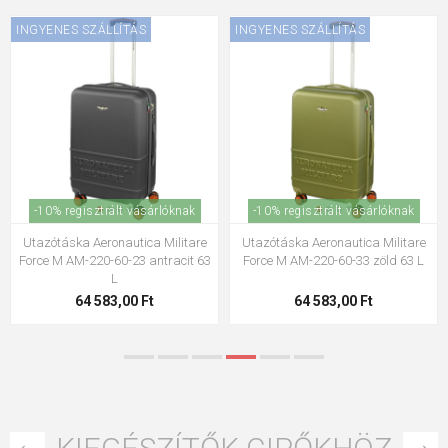
INGYENES SZÁLLÍTÁS
INGYENES SZÁLLÍTÁS
-10% regisztrált vásárlóknak
-10% regisztrált vásárlóknak
Utazótáska Aeronautica Militare
Utazótáska Aeronautica Militare
Force M AM-220-60-23 antracit 63
Force M AM-220-60-33 zöld 63 L
L
64 583,00 Ft
64 583,00 Ft