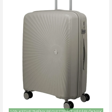
10% KEDVEZMÉNY REGISZTRÁLT VÁSÁRLÓKNAK