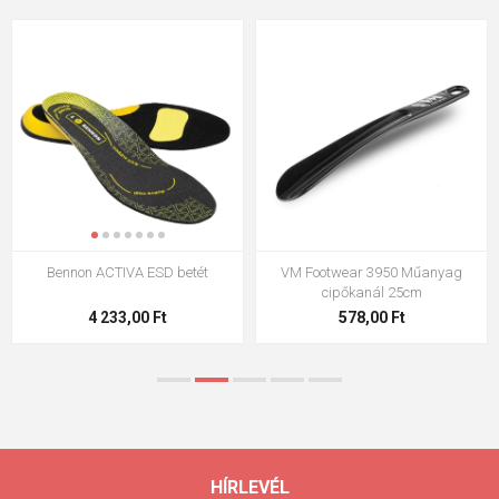
VM Footwear 3950 Műanyag
VM Footwear 3009 talpbetét
cipőkanál 25cm
578,00 Ft
2 108,00 Ft
HÍRLEVÉL