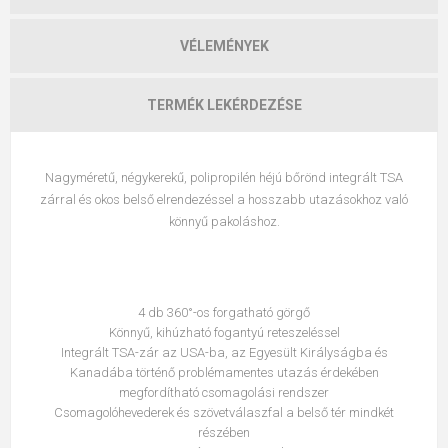
VÉLEMÉNYEK
TERMÉK LEKÉRDEZÉSE
Nagyméretű, négykerekű, polipropilén héjú bőrönd integrált TSA
zárral és okos belső elrendezéssel a hosszabb utazásokhoz való
könnyű pakoláshoz.
4 db 360°-os forgatható görgő
Könnyű, kihúzható fogantyú reteszeléssel
Integrált TSA-zár az USA-ba, az Egyesült Királyságba és
Kanadába történő problémamentes utazás érdekében
megfordítható csomagolási rendszer
Csomagolóhevederek és szövetválaszfal a belső tér mindkét
részében