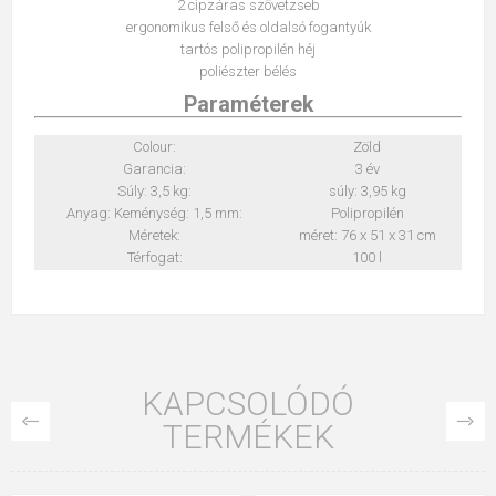
2 cipzáras szövetzseb
ergonomikus felső és oldalsó fogantyúk
tartós polipropilén héj
poliészter bélés
Paraméterek
Colour:
Zöld
Garancia:
3 év
Súly: 3,5 kg:
súly: 3,95 kg
Anyag: Keménység: 1,5 mm:
Polipropilén
Méretek:
méret: 76 x 51 x 31 cm
Térfogat:
100 l
KAPCSOLÓDÓ
TERMÉKEK