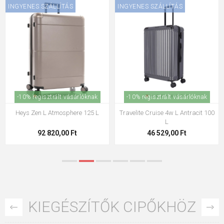
INGYENES SZÁLLÍTÁS
INGYENES SZÁLLÍTÁS
-10% regisztrált vásárlóknak
-10% regisztrált vásárlóknak
Travelite Skaii 4w L Piros 91/98 L
Heys Luxe L csomagtartó
Gunmetal 110 l
61 863,00 Ft
97 240,00 Ft
KIEGÉSZÍTŐK CIPŐKHÖZ