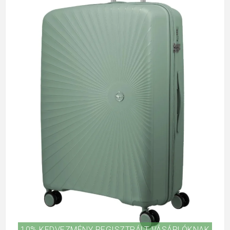
10% KEDVEZMÉNY REGISZTRÁLT VÁSÁRLÓKNAK