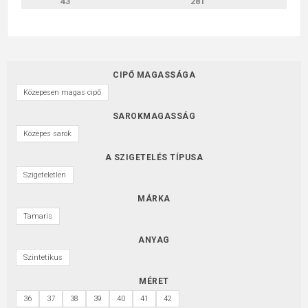
43
281
CIPŐ MAGASSÁGA
Közepesen magas cipő
SAROKMAGASSÁG
Közepes sarok
A SZIGETELÉS TÍPUSA
Szigeteletlen
MÁRKA
Tamaris
ANYAG
Szintetikus
MÉRET
36
37
38
39
40
41
42