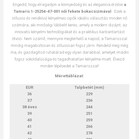
Engedd, hogy elragadjon a könnyedség és az elegancia érzése
a
Tamaris 1-25254-47-001 női fekete bokacsizmával
. Ezek a
stílusos és rendkívül kényelmes cipők ideális választás minden nő
számára, aki minőségi lábbelit keres, amely a modern dizájnt, az
innovatív kényelmi technológiákat és a praktikus karbantartást
ötvözi. Nem számít, mennyire megterhelő a napod, a Tamarisszal
mindig magabiztosan és stílusosan fogsz járni. Rendeld meg még
ma, és gazdagítsd ruhatárad egy olyan darabbal, amelyet imádni
fogsz sokoldalúsága és tagadhatatlan kényelme miatt. Élvezd
minden lépésedet a Tamarisszal!
Mérettáblázat:
EUR
Talpbetét (mm)
36
229
37
236
38 éves
244
39
251
40
259
41
266
42
274