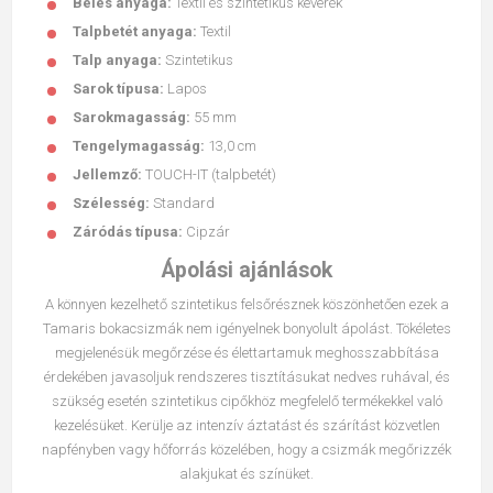
Bélés anyaga:
Textil és szintetikus keverék
Talpbetét anyaga:
Textil
Talp anyaga:
Szintetikus
Sarok típusa:
Lapos
Sarokmagasság:
55 mm
Tengelymagasság:
13,0 cm
Jellemző:
TOUCH-IT (talpbetét)
Szélesség:
Standard
Záródás típusa:
Cipzár
Ápolási ajánlások
A könnyen kezelhető szintetikus felsőrésznek köszönhetően ezek a
Tamaris bokacsizmák nem igényelnek bonyolult ápolást. Tökéletes
megjelenésük megőrzése és élettartamuk meghosszabbítása
érdekében javasoljuk rendszeres tisztításukat nedves ruhával, és
szükség esetén szintetikus cipőkhöz megfelelő termékekkel való
kezelésüket. Kerülje az intenzív áztatást és szárítást közvetlen
napfényben vagy hőforrás közelében, hogy a csizmák megőrizzék
alakjukat és színüket.