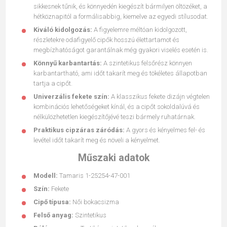
sikkesnek tűnik, és könnyedén kiegészít bármilyen öltözéket, a
hétköznapitól a formálisabbig, kiemelve az egyedi stílusodat.
Kiváló kidolgozás:
A figyelemre méltóan kidolgozott,
részletekre odafigyelő cipők hosszú élettartamot és
megbízhatóságot garantálnak még gyakori viselés esetén is.
Könnyű karbantartás:
A szintetikus felsőrész könnyen
karbantartható, ami időt takarít meg és tökéletes állapotban
tartja a cipőt.
Univerzális fekete szín:
A klasszikus fekete dizájn végtelen
kombinációs lehetőségeket kínál, és a cipőt sokoldalúvá és
nélkülözhetetlen kiegészítőjévé teszi bármely ruhatárnak.
Praktikus cipzáras záródás:
A gyors és kényelmes fel- és
levétel időt takarít meg és növeli a kényelmet.
Műszaki adatok
Modell:
Tamaris 1-25254-47-001
Szín:
Fekete
Cipő típusa:
Női bokacsizma
Felső anyag:
Szintetikus