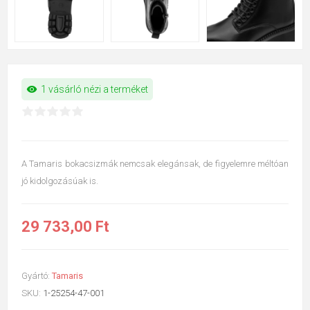
visibility
1 vásárló nézi a terméket
A Tamaris bokacsizmák nemcsak elegánsak, de figyelemre méltóan
jó kidolgozásúak is.
29 733,00 Ft
Gyártó:
Tamaris
SKU:
1-25254-47-001