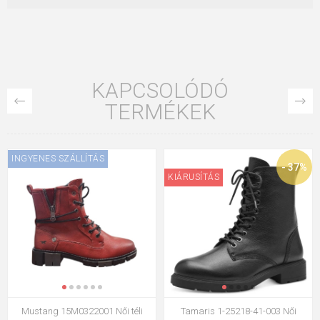
KAPCSOLÓDÓ
TERMÉKEK
INGYENES SZÁLLÍTÁS
- 37%
KIÁRUSÍTÁS
Mustang 15M0322001 Női téli
Tamaris 1-25218-41-003 Női