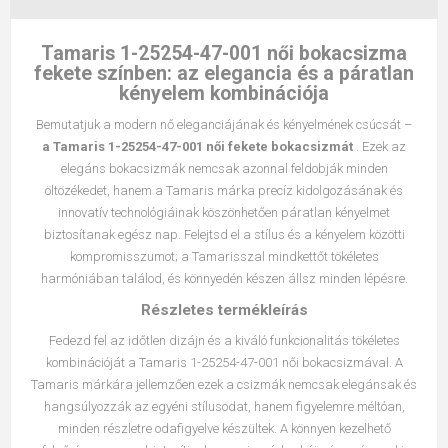
Tamaris 1-25254-47-001 női bokacsizma
fekete színben: az elegancia és a páratlan
kényelem kombinációja
Bemutatjuk a modern nő eleganciájának és kényelmének csúcsát –
a Tamaris 1-25254-47-001 női fekete bokacsizmát
. Ezek az
elegáns bokacsizmák nemcsak azonnal feldobják minden
öltözékedet, hanem a Tamaris márka precíz kidolgozásának és
innovatív technológiáinak köszönhetően páratlan kényelmet
biztosítanak egész nap. Felejtsd el a stílus és a kényelem közötti
kompromisszumot; a Tamarisszal mindkettőt tökéletes
harmóniában találod, és könnyedén készen állsz minden lépésre.
Részletes termékleírás
Fedezd fel az időtlen dizájn és a kiváló funkcionalitás tökéletes
kombinációját a Tamaris 1-25254-47-001 női bokacsizmával. A
Tamaris márkára jellemzően ezek a csizmák nemcsak elegánsak és
hangsúlyozzák az egyéni stílusodat, hanem figyelemre méltóan,
minden részletre odafigyelve készültek. A könnyen kezelhető