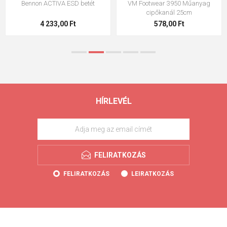
Bennon ACTIVA ESD betét
VM Footwear 3950 Műanyag
cipőkanál 25cm
4 233,00 Ft
578,00 Ft
HÍRLEVÉL
FELIRATKOZÁS
FELIRATKOZÁS
LEIRATKOZÁS