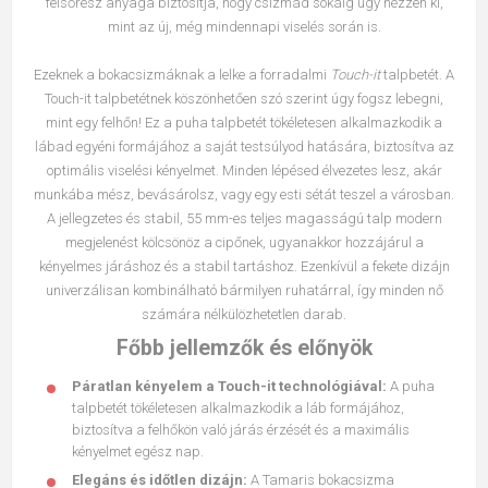
felsőrész anyaga biztosítja, hogy csizmád sokáig úgy nézzen ki,
mint az új, még mindennapi viselés során is.
Ezeknek a bokacsizmáknak a lelke a forradalmi
Touch-it
talpbetét. A
Touch-it talpbetétnek köszönhetően szó szerint úgy fogsz lebegni,
mint egy felhőn! Ez a puha talpbetét tökéletesen alkalmazkodik a
lábad egyéni formájához a saját testsúlyod hatására, biztosítva az
optimális viselési kényelmet. Minden lépésed élvezetes lesz, akár
munkába mész, bevásárolsz, vagy egy esti sétát teszel a városban.
A jellegzetes és stabil, 55 mm-es teljes magasságú talp modern
megjelenést kölcsönöz a cipőnek, ugyanakkor hozzájárul a
kényelmes járáshoz és a stabil tartáshoz. Ezenkívül a fekete dizájn
univerzálisan kombinálható bármilyen ruhatárral, így minden nő
számára nélkülözhetetlen darab.
Főbb jellemzők és előnyök
Páratlan kényelem a Touch-it technológiával:
A puha
talpbetét tökéletesen alkalmazkodik a láb formájához,
biztosítva a felhőkön való járás érzését és a maximális
kényelmet egész nap.
Elegáns és időtlen dizájn:
A Tamaris bokacsizma