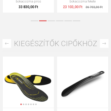
bokacsizma piros
bokacsizma fekete
33 830,00 Ft
23 103,00 Ft
36 703,00 Ft
KIEGÉSZÍTŐK CIPŐKHÖZ