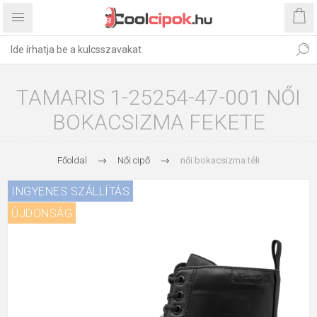
TAMARIS 1-25254-47-001 NŐI
BOKACSIZMA FEKETE
Főoldal
Női cipő
női bokacsizma téli
INGYENES SZÁLLÍTÁS
ÚJDONSÁG