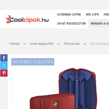
GYERMEK CIPŐK
NŐI CIPŐ
FÉR
DIVAT KIEGÉSZÍTŐK
MINDEN A 
Főoldal
Divat kiegészítők
Pénztárcák
Női pénztárc
INGYENES SZÁLLÍTÁS