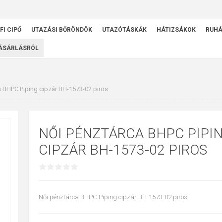
FI CIPŐ
UTAZÁSI BŐRÖNDÖK
UTAZÓTÁSKÁK
HÁTIZSÁKOK
RUH
VÁSÁRLÁSRÓL
a BHPC Piping cipzár BH-1573-02 piros
NŐI PÉNZTÁRCA BHPC PIPI
CIPZÁR BH-1573-02 PIROS
Női pénztárca BHPC Piping cipzár BH-1573-02 piros