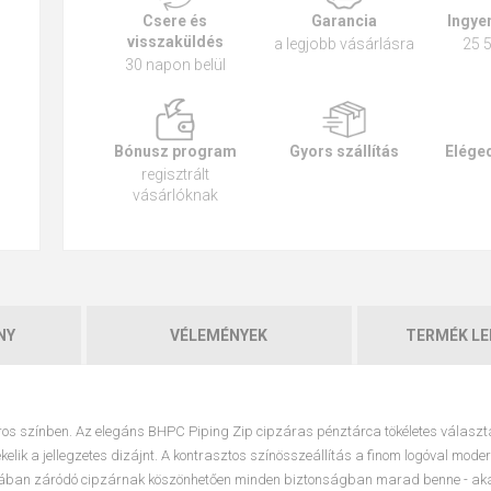
Csere és
Garancia
Ingyen
visszaküldés
a legjobb vásárlásra
25 5
30 napon belül
Bónusz program
Gyors szállítás
Eléged
regisztrált
vásárlóknak
NY
VÉLEMÉNYEK
TERMÉK LE
ros színben. Az elegáns BHPC Piping Zip cipzáras pénztárca tökéletes válasz
elik a jellegzetes dizájnt. A kontrasztos színösszeállítás a finom logóval mode
szában záródó cipzárnak köszönhetően minden biztonságban marad benne - ak