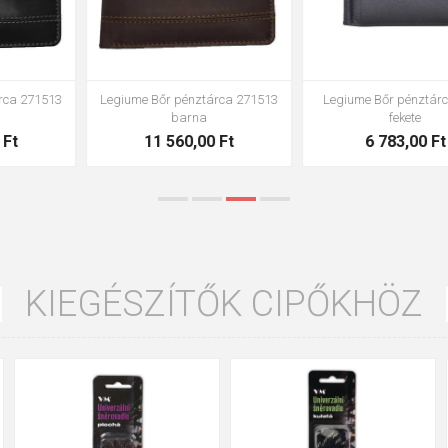
Legiume Bőr pénztárca 51011
Legiume Bőr pénztárca 51011
piros
zöld
12 665,00 Ft
12 665,00 Ft
KIEGÉSZÍTŐK CIPŐKHÖZ
35
36
37
39
40
43
47
48