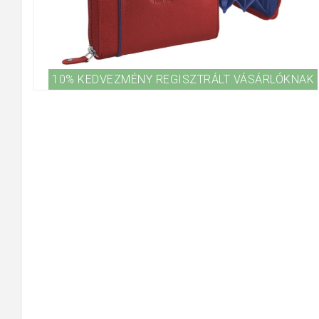
10% KEDVEZMÉNY REGISZTRÁLT VÁSÁRLÓKNAK