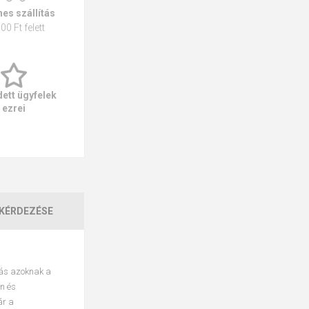
es szállítás
00 Ft felett
ett ügyfelek
ezrei
KÉRDEZÉSE
tás azoknak a
rn és
ár a