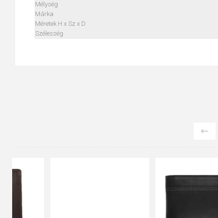
Mélység
Márka
Méretek H x Sz x D
Szélesség