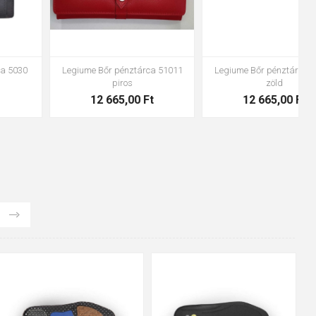
Legiume Bőr pénztárca 6366
Legiume Bőr pénztárca 9011
barna
10 183,00 Ft
10 540,00 Ft
48
37
36
38
39
40
41
42
43
44
45
46
47