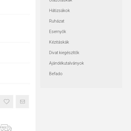
Utazótáskák
Hátizsákok
Ruházat
Esernyők
Kézitáskák
Divat kiegészítők
Ajándékutalványok
Befado