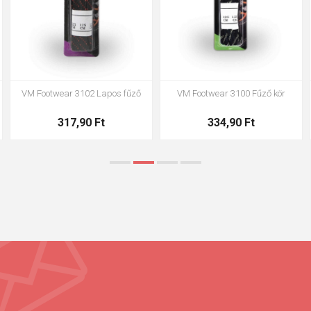
VM Footwear 3002 Anatómiai
VM Footwear 3900 cipőtisztító
talpbetét ESD
szivacs
1 445,00 Ft
663,00 Ft