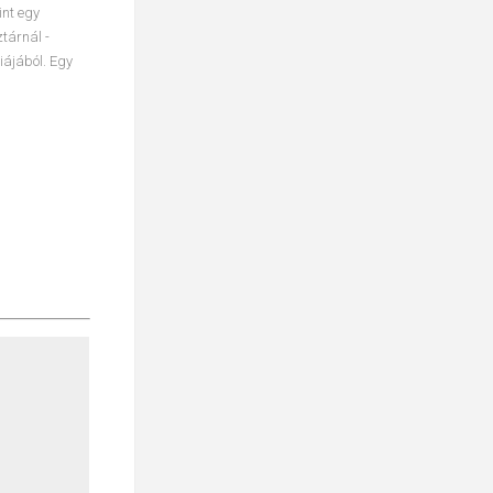
int egy
tárnál -
iájából. Egy