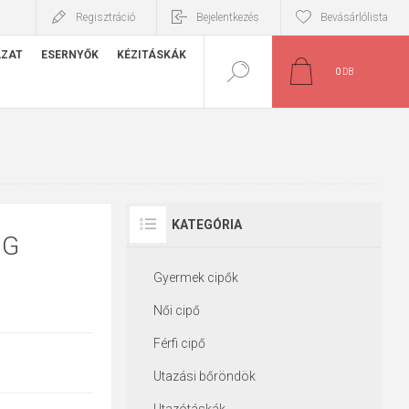
Regisztráció
Bejelentkezés
Bevásárlólista
ÁZAT
ESERNYŐK
KÉZITÁSKÁK
0
DB
KATEGÓRIA
NG
Gyermek cipők
Női cipő
Férfi cipő
Utazási bőröndök