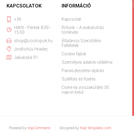
KAPCSOLATOK
INFORMÁCIÓ
+36
Kapcsolat
Hétfő - Péntek 8:00 -
Rólunk – A webáruház
15:00
története
shop@coolcipok.hu
Általános Szerződési
Feltételek
Jindřichův Hradec
Cookie fájlok
Jakubská 91
Személyes adatok védelme
Panaszkezelési eljárás
Szállítás és fizetés
Csere és visszaküldés 30
napon belül
Powered by
nopCommerce
Designed by
Nop-Templates.com