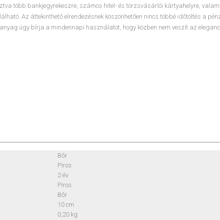
tva több bankjegyrekeszre, számos hitel- és törzsvásárlói kártyahelyre, valam
álható. Az áttekinthető elrendezésnek köszönhetően nincs többé időtöltés a pénz
 anyag úgy bírja a mindennapi használatot, hogy közben nem veszít az eleganc
Bőr
Piros
2 év
Piros
Bőr
10 cm
0,20 kg