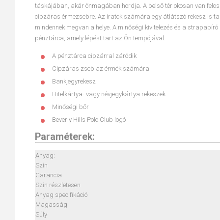
táskájában, akár önmagában hordja. A belső tér okosan van felosz
cipzáras érmezsebre. Az iratok számára egy átlátszó rekesz is tal
mindennek megvan a helye. A minőségi kivitelezés és a strapabíró
pénztárca, amely lépést tart az Ön tempójával.
A pénztárca cipzárral záródik
Cipzáras zseb az érmék számára
Bankjegyrekesz
Hitelkártya- vagy névjegykártya rekeszek
Minőségi bőr
Beverly Hills Polo Club
logó
Paraméterek:
Anyag:
Szín
Garancia
Szín részletesen
Anyag specifikáció
Magasság
Súly