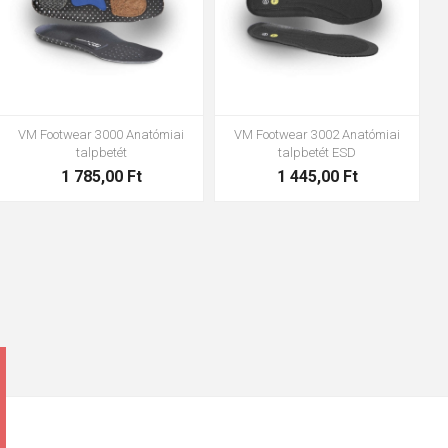
VM Footwear 3600 Impregnáló
Bennon ABSORBA XTR ESD betét
vízzáró
4 063,00 Ft
1 683,00 Ft