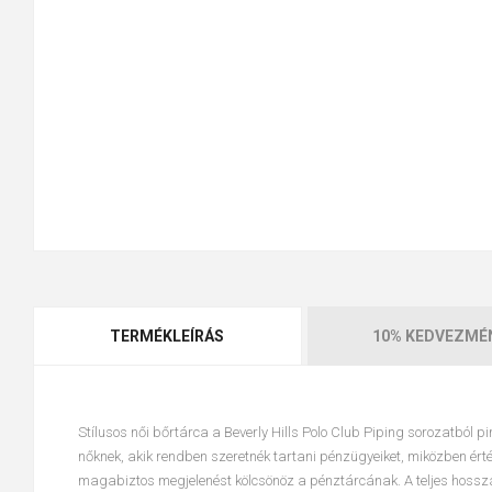
TERMÉKLEÍRÁS
10% KEDVEZMÉ
Stílusos női bőrtárca
a Beverly Hills Polo Club
Piping
sorozatból
pi
nőknek, akik rendben szeretnék tartani pénzügyeiket, miközben érték
magabiztos megjelenést kölcsönöz a pénztárcának. A teljes hos