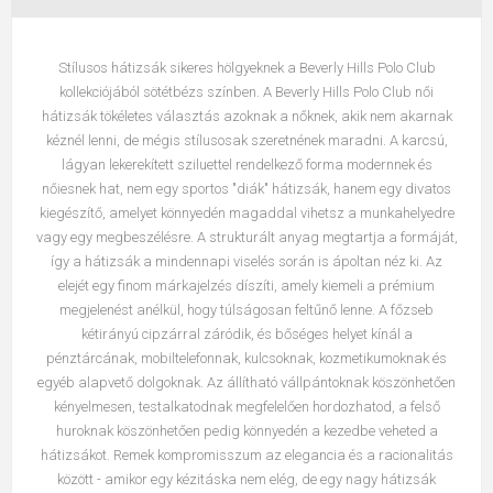
Stílusos hátizsák sikeres hölgyeknek
a Beverly Hills Polo Club
kollekciójából sötétbézs színben
. A Beverly Hills Polo Club női
hátizsák tökéletes választás azoknak a nőknek, akik nem akarnak
kéznél lenni, de mégis stílusosak szeretnének maradni. A karcsú,
lágyan lekerekített sziluettel rendelkező forma modernnek és
nőiesnek hat, nem egy sportos "diák" hátizsák, hanem egy divatos
kiegészítő, amelyet könnyedén magaddal vihetsz a munkahelyedre
vagy egy megbeszélésre. A strukturált anyag megtartja a formáját,
így a hátizsák a mindennapi viselés során is ápoltan néz ki. Az
elejét egy finom márkajelzés díszíti, amely kiemeli a prémium
megjelenést anélkül, hogy túlságosan feltűnő lenne. A főzseb
kétirányú cipzárral záródik, és bőséges helyet kínál a
pénztárcának, mobiltelefonnak, kulcsoknak, kozmetikumoknak és
egyéb alapvető dolgoknak. Az állítható vállpántoknak köszönhetően
kényelmesen, testalkatodnak megfelelően hordozhatod, a felső
huroknak köszönhetően pedig könnyedén a kezedbe veheted a
hátizsákot. Remek kompromisszum az elegancia és a racionalitás
között - amikor egy kézitáska nem elég, de egy nagy hátizsák