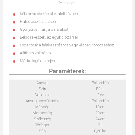
felesleges.
Kétirányú cipzárral ellátott főzseb
Hátsó cipzáras zseb
Gyönyörűen tartja az alakját
Belső rekeszek, az egyik cipzárral
Fogantyúk a felakasztáshoz vagy kézben hordozáshoz
Állítható vállpántok
Márka logó az elején
Paraméterek:
Anyag:
Poliuretán
Szín
Bézs
Garancia
2 év
Anyag specifikációk
Poliuretán
Mélység
10 cm
Magasság
29 cm
Szélesség
24 cm
Térfogat
7 L
Súly
0,50 kg