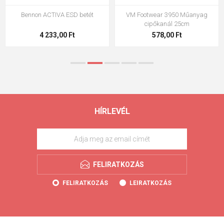
Bennon ACTIVA ESD betét
VM Footwear 3950 Műanyag
cipőkanál 25cm
4 233,00 Ft
578,00 Ft
HÍRLEVÉL
FELIRATKOZÁS
FELIRATKOZÁS
LEIRATKOZÁS