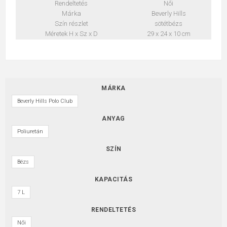
Rendeltetés
Női
Márka
Beverly Hills
Szín részlet
sötétbézs
Méretek H x Sz x D
29 x 24 x 10 cm
MÁRKA
Beverly Hills Polo Club
ANYAG
Poliuretán
SZÍN
Bézs
KAPACITÁS
7 L
RENDELTETÉS
Női