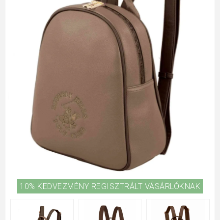
10% KEDVEZMÉNY REGISZTRÁLT VÁSÁRLÓKNAK