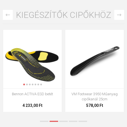
KIEGÉSZÍTŐK CIPŐKHÖZ
Bennon ACTIVA ESD betét
VM Footwear 3950 Műanyag
cipőkanál 25cm
4 233,00 Ft
578,00 Ft