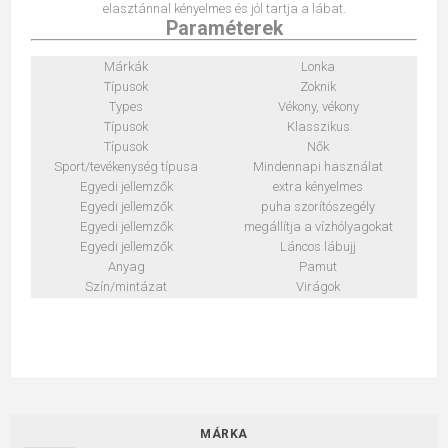
elasztánnal kényelmes és jól tartja a lábat.
Paraméterek
Márkák
Lonka
Típusok
Zoknik
Types
Vékony, vékony
Típusok
Klasszikus
Típusok
Nők
Sport/tevékenység típusa
Mindennapi használat
Egyedi jellemzők
extra kényelmes
Egyedi jellemzők
puha szorítószegély
Egyedi jellemzők
megállítja a vízhólyagokat
Egyedi jellemzők
Láncos lábujj
Anyag
Pamut
Szín/mintázat
Virágok
MÁRKA