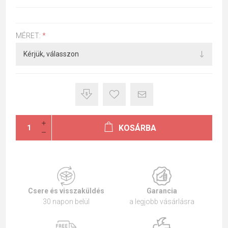
MÉRET:
*
KOSÁRBA
Csere és visszaküldés
Garancia
30 napon belül
a legjobb vásárlásra