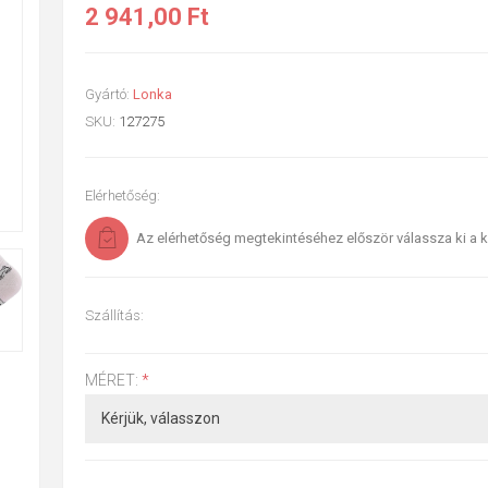
2 941,00 Ft
Gyártó:
Lonka
SKU:
127275
Elérhetőség:
Az elérhetőség megtekintéséhez először válassza ki a k
Szállítás:
MÉRET:
*