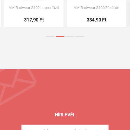
VM Footwear 3002 Anatómiai
VM Footwear 3900 cipőtisztító
talpbetét ESD
szivacs
1 445,00 Ft
663,00 Ft
HÍRLEVÉL