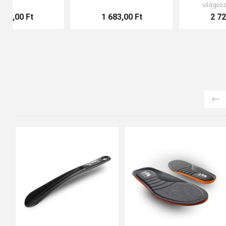
pár
1 428,00 Ft
4 199,00 Ft
90cm
125cm
155cm
35
36
37
38
39
40
41
42
43
44
45
46
47
48