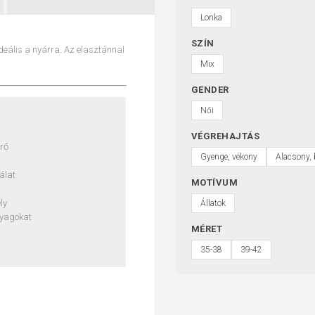
Lonka
SZÍN
deális a nyárra. Az elasztánnal
Mix
GENDER
Női
VÉGREHAJTÁS
érő
Gyenge, vékony
Alacsony, 
álat
MOTÍVUM
ly
Állatok
lyagokat
MÉRET
35-38
39-42