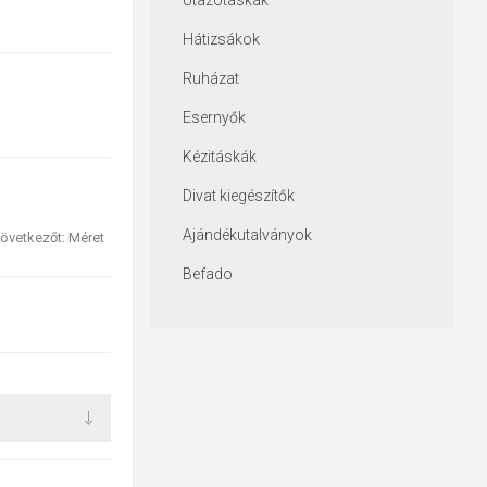
Utazótáskák
Hátizsákok
Ruházat
Esernyők
Kézitáskák
Divat kiegészítők
Ajándékutalványok
övetkezőt: Méret
Befado