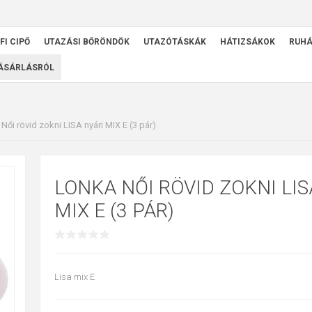
FI CIPŐ
UTAZÁSI BŐRÖNDÖK
UTAZÓTÁSKÁK
HÁTIZSÁKOK
RUH
VÁSÁRLÁSRÓL
ői rövid zokni LISA nyári MIX E (3 pár)
LONKA NŐI RÖVID ZOKNI LIS
MIX E (3 PÁR)
Lisa mix E