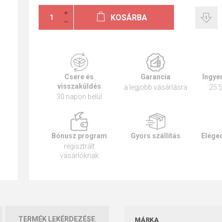
KOSÁRBA
Csere és
Garancia
Ingyen
visszaküldés
a legjobb vásárlásra
25 5
30 napon belül
Bónusz program
Gyors szállítás
Eléged
regisztrált
vásárlóknak
TERMÉK LEKÉRDEZÉSE
MÁRKA