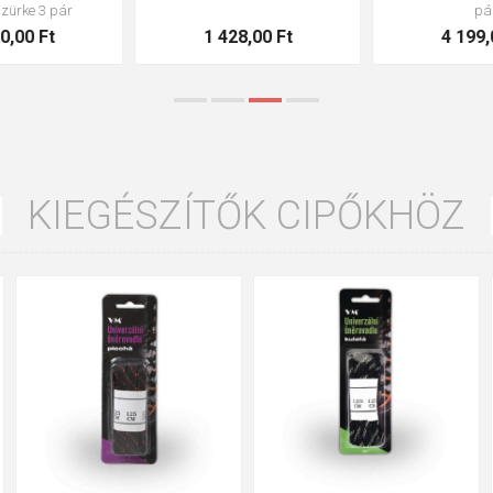
3 145,00 Ft
3 434,00 Ft
KIEGÉSZÍTŐK CIPŐKHÖZ
35
36
37
39
40
43
47
48