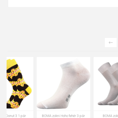
42-45
20-24
25-29
30-34
35-38
BOMA zokni Donut 3a 1 pár
VOXX zokni Joskik mix A - fiú 3