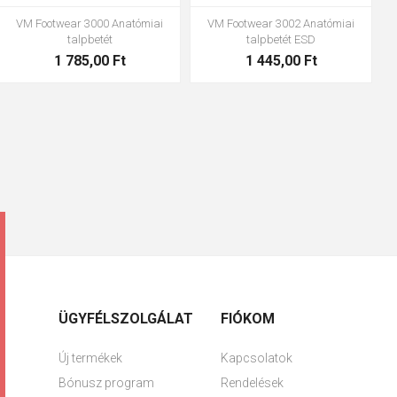
VM Footwear 3600 Impregnáló
Bennon ABSORBA XTR ESD betét
vízzáró
4 063,00 Ft
1 683,00 Ft
ÜGYFÉLSZOLGÁLAT
FIÓKOM
Új termékek
Kapcsolatok
Bónusz program
Rendelések