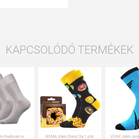
KAPCSOLÓDÓ TERMÉKEK
35-38
39-42
43-46
35-38
39-42
43-46
VOXX zokni Rex 00 fehér 3 pár
VOXX zokni Setra fehér 3 pár