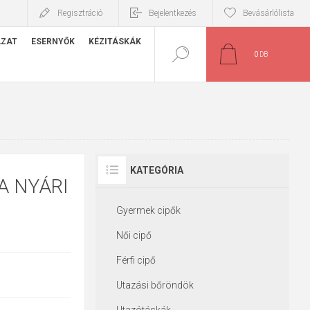
Regisztráció
Bejelentkezés
Bevásárlólista
ÁZAT
ESERNYŐK
KÉZITÁSKÁK
0
DB
KATEGÓRIA
A NYÁRI
Gyermek cipők
Női cipő
Férfi cipő
Utazási bőröndök