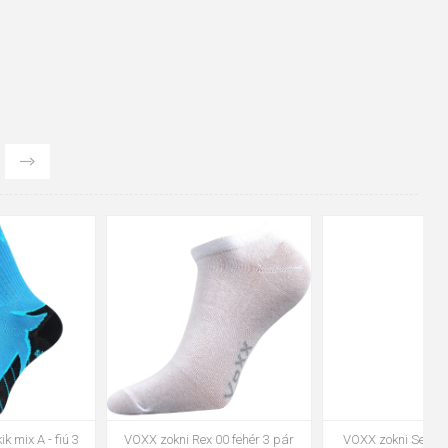
39-42
43-46
47-50
20-24
VOXX Revolt khaki zokni 3 pár
VOXX zokni Rexik 01 mix fiú 3 pár