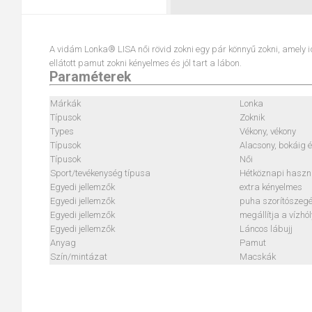
A vidám Lonka® LISA női rövid zokni egy pár könnyű zokni, amely i
ellátott pamut zokni kényelmes és jól tart a lábon.
Paraméterek
Márkák
Lonka
Típusok
Zoknik
Types
Vékony, vékony
Típusok
Alacsony, bokáig 
Típusok
Női
Sport/tevékenység típusa
Hétköznapi haszn
Egyedi jellemzők
extra kényelmes
Egyedi jellemzők
puha szorítószegé
Egyedi jellemzők
megállítja a vízhó
Egyedi jellemzők
Láncos lábujj
Anyag
Pamut
Szín/mintázat
Macskák