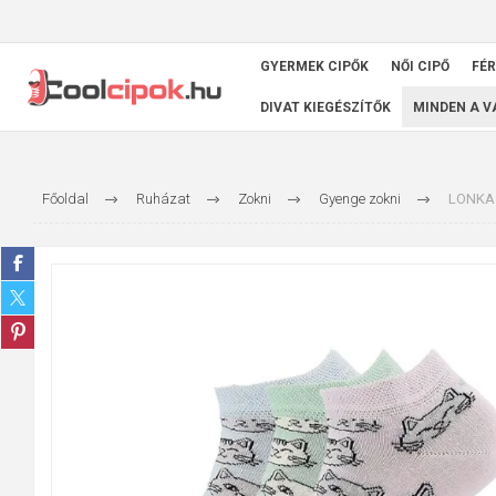
GYERMEK CIPŐK
NŐI CIPŐ
FÉR
DIVAT KIEGÉSZÍTŐK
MINDEN A 
Főoldal
Ruházat
Zokni
Gyenge zokni
LONKA N