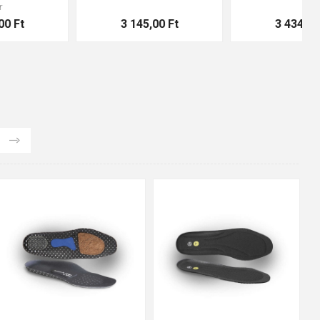
4 828,00 Ft
2 941,00 Ft
48
37
36
38
39
40
41
42
43
44
45
46
47