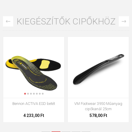
KIEGÉSZÍTŐK CIPŐKHÖZ
Bennon ACTIVA ESD betét
VM Footwear 3950 Műanyag
cipőkanál 25cm
4 233,00 Ft
578,00 Ft