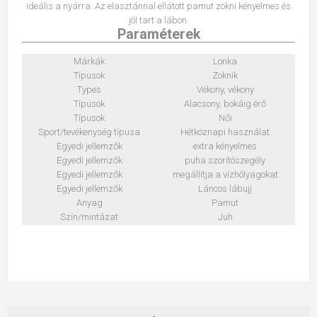
ideális a nyárra. Az elasztánnal ellátott pamut zokni kényelmes és
jól tart a lábon.
Paraméterek
Márkák
Lonka
Típusok
Zoknik
Types
Vékony, vékony
Típusok
Alacsony, bokáig érő
Típusok
Női
Sport/tevékenység típusa
Hétköznapi használat
Egyedi jellemzők
extra kényelmes
Egyedi jellemzők
puha szorítószegély
Egyedi jellemzők
megállítja a vízhólyagokat
Egyedi jellemzők
Láncos lábujj
Anyag
Pamut
Szín/mintázat
Juh