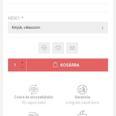
MÉRET:
*
KOSÁRBA
Csere és visszaküldés
Garancia
30 napon belül
a legjobb vásárlásra