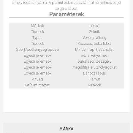
amely ideális nyárra. A pamut zokni elasztánnal kényelmes és jól
tartja a lábat.
Paraméterek
Márkák
Lonka
Típusok
Zoknik
Types
Vékony, vékony
Típusok
Közepes, boka felett
Sport/tevékenység típusa
Mindennapi használat
Egyedi jellemzők
extra kényelmes
Egyedi jellemzők
puha szorítószegély
Egyedi jellemzők
megállítja a vízhólyagokat
Egyedi jellemzők
Láncos lábujj
Anyag
Pamut
Szín/mintázat
Virágok
MÁRKA