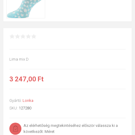
Lima mix D
3 247,00 Ft
Gyártó:
Lonka
SKU:
127280
Az elérhetőség megtekintéséhez először válassza ki a
következőt: Méret