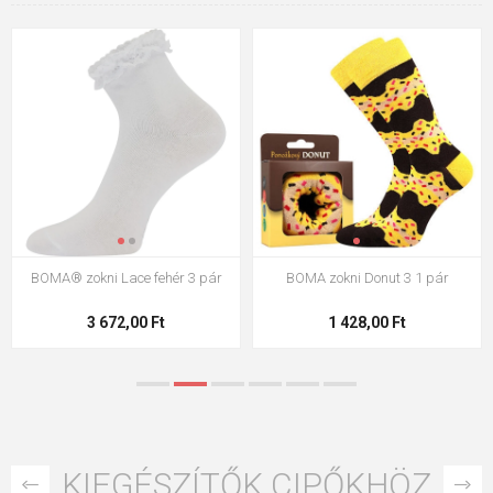
BOMA zokni Donut 3 1 pár
BOMA zokni Hoho fehér 3 pár
1 428,00 Ft
1 683,00 Ft
KIEGÉSZÍTŐK CIPŐKHÖZ