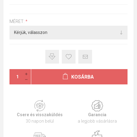
MÉRET:
*
KOSÁRBA
Csere és visszaküldés
Garancia
30 napon belül
a legjobb vásárlásra