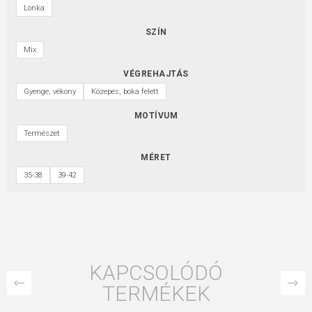
Lonka
SZÍN
Mix
VÉGREHAJTÁS
Gyenge, vékony
Közepes, boka felett
MOTÍVUM
Természet
MÉRET
35-38
39-42
KAPCSOLÓDÓ
TERMÉKEK