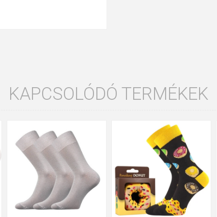
KAPCSOLÓDÓ TERMÉKEK
35-38
39-42
43-46
35-38
39-42
43-46