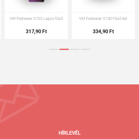
VM Footwear 3102 Lapos fűző
VM Footwear 3100 Fűző kör
317,90 Ft
334,90 Ft
HÍRLEVÉL