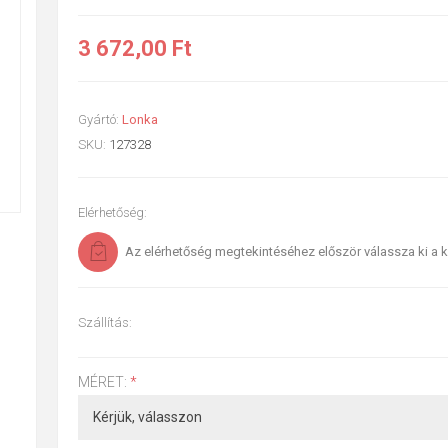
3 672,00 Ft
Gyártó:
Lonka
SKU:
127328
Elérhetőség:
Az elérhetőség megtekintéséhez először válassza ki a k
Szállítás:
MÉRET:
*