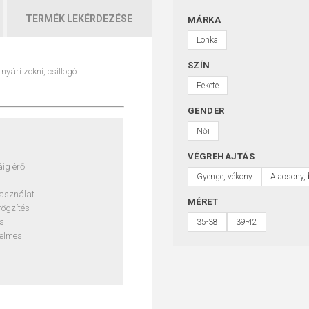
TERMÉK LEKÉRDEZÉSE
MÁRKA
Lonka
SZÍN
yári zokni, csillogó
Fekete
GENDER
Női
VÉGREHAJTÁS
áig érő
Gyenge, vékony
Alacsony, 
asználat
MÉRET
rögzítés
s
35-38
39-42
yelmes