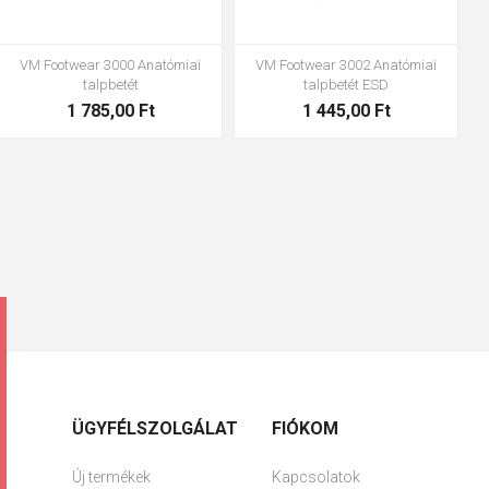
VM Footwear 3000 Anatómiai
VM Footwear 3002 Anatómiai
talpbetét
talpbetét ESD
1 785,00 Ft
1 445,00 Ft
ÜGYFÉLSZOLGÁLAT
FIÓKOM
Új termékek
Kapcsolatok