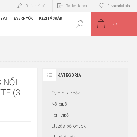
Regisztráció
Bejelentkezés
Bevásárlólista
ÁZAT
ESERNYŐK
KÉZITÁSKÁK
0
DB
KATEGÓRIA
 NŐI
TE (3
Gyermek cipők
Női cipő
Férfi cipő
Utazási bőröndök