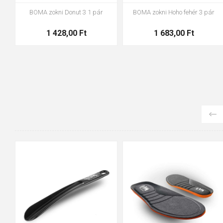
BOMA zokni Donut 3a 1 pár
VOXX zokni Joskik mix A - fiú 3
pár
1 428,00 Ft
4 199,00 Ft
36-37
38-39
40-41
42-43
44-45
46-47