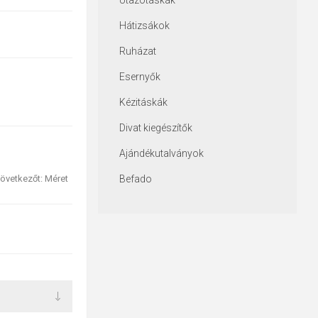
Utazótáskák
Hátizsákok
Ruházat
Esernyők
Kézitáskák
Divat kiegészítők
Ajándékutalványok
övetkezőt: Méret
Befado