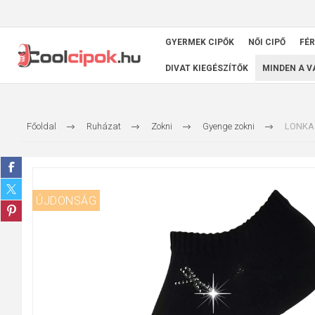
GYERMEK CIPŐK
NŐI CIPŐ
FÉR
DIVAT KIEGÉSZÍTŐK
MINDEN A 
Főoldal
Ruházat
Zokni
Gyenge zokni
LONKA F
ÚJDONSÁG