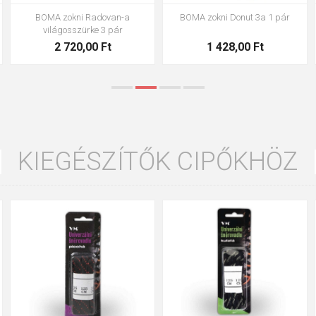
VOXX zokni Rex 00 fehér 3 pár
VOXX zokni Setra fehér 3 pár
3 145,00 Ft
3 434,00 Ft
KIEGÉSZÍTŐK CIPŐKHÖZ
90cm
125cm
155cm
90cm
125cm
155cm