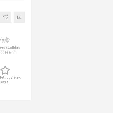
es szállítás
00 Ft felett
ett ügyfelek
ezrei