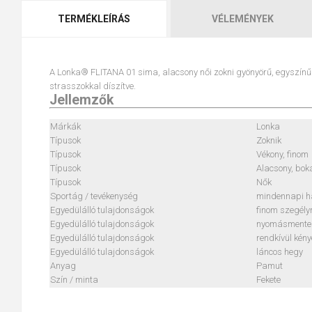
TERMÉKLEÍRÁS
VÉLEMÉNYEK
A Lonka® FLITANA 01 sima, alacsony női zokni gyönyörű, egyszínű n
strasszokkal díszítve.
Jellemzők
Márkák
Lonka
Típusok
Zoknik
Típusok
Vékony, finom
Típusok
Alacsony, bok
Típusok
Nők
Sportág / tevékenység
mindennapi h
Egyedülálló tulajdonságok
finom szegély
Egyedülálló tulajdonságok
nyomásmente
Egyedülálló tulajdonságok
rendkívül kén
Egyedülálló tulajdonságok
láncos hegy
Anyag
Pamut
Szín / minta
Fekete