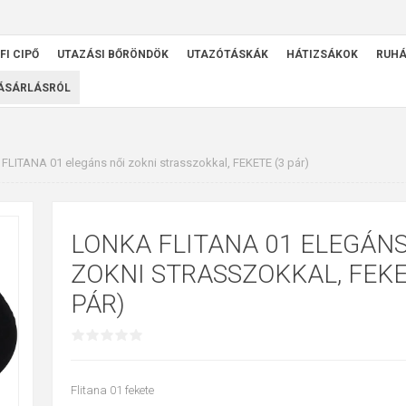
FI CIPŐ
UTAZÁSI BŐRÖNDÖK
UTAZÓTÁSKÁK
HÁTIZSÁKOK
RUH
VÁSÁRLÁSRÓL
LITANA 01 elegáns női zokni strasszokkal, FEKETE (3 pár)
LONKA FLITANA 01 ELEGÁNS
ZOKNI STRASSZOKKAL, FEKE
PÁR)
Flitana 01 fekete