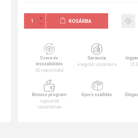
KOSÁRBA
Csere és
Garancia
Ingyen
visszaküldés
a legjobb vásárlásra
25 5
30 napon belül
Bónusz program
Gyors szállítás
Eléged
regisztrált
vásárlóknak