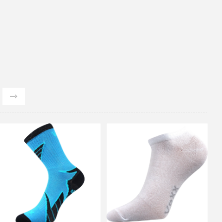
39-42
43-46
47-50
20-24