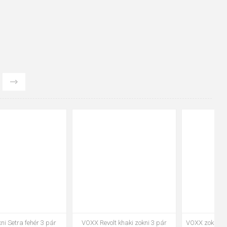
39-42
43-46
47-50
20-24
VOXX Revolt khaki zokni 3 pár
VOXX zokni Rexik 01 mix fiú 3 pár