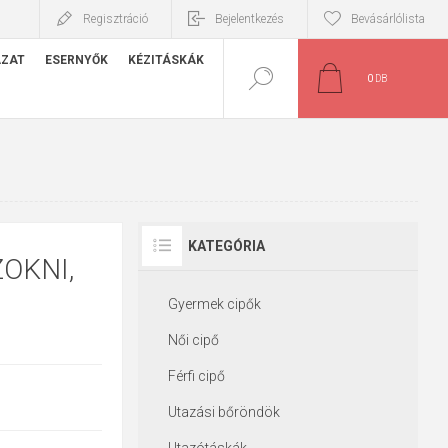
Regisztráció
Bejelentkezés
Bevásárlólista
ÁZAT
ESERNYŐK
KÉZITÁSKÁK
0
DB
KATEGÓRIA
OKNI,
Gyermek cipők
Női cipő
Férfi cipő
Utazási bőröndök