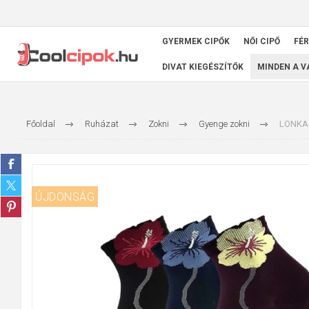
GYERMEK CIPŐK
NŐI CIPŐ
FÉR
DIVAT KIEGÉSZÍTŐK
MINDEN A 
Főoldal
Ruházat
Zokni
Gyenge zokni
LONKA 
ÚJDONSÁG