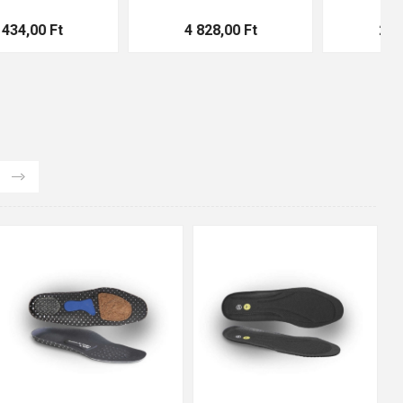
4 828,00 Ft
2 941,00 Ft
48
37
36
38
39
40
41
42
43
44
45
46
47