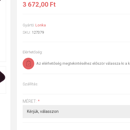
3 672,00 Ft
Gyártó:
Lonka
SKU:
127379
Elérhetőség:
Az elérhetőség megtekintéséhez először válassza ki a k
Szállítás:
MÉRET:
*