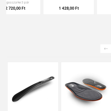
pár
1 428,00 Ft
4 199,00 Ft
90cm
125cm
155cm
35
36
37
38
39
40
41
42
43
44
45
46
47
48