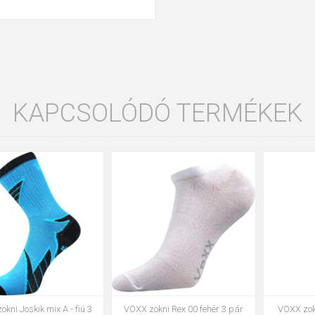
KAPCSOLÓDÓ TERMÉKEK
35-38
39-42
43-46
35-38
39-42
43-46
VOXX zokni Rex 00 fehér 3 pár
VOXX zokni Setra fehér 3 pár