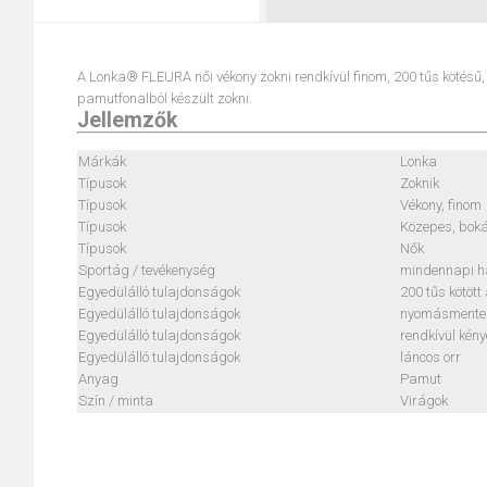
A Lonka® FLEURA női vékony zokni rendkívül finom, 200 tűs kötésű, 
pamutfonalból készült zokni.
Jellemzők
Márkák
Lonka
Típusok
Zoknik
Típusok
Vékony, finom
Típusok
Közepes, boká
Típusok
Nők
Sportág / tevékenység
mindennapi h
Egyedülálló tulajdonságok
200 tűs kötöt
Egyedülálló tulajdonságok
nyomásmente
Egyedülálló tulajdonságok
rendkívül kén
Egyedülálló tulajdonságok
láncos orr
Anyag
Pamut
Szín / minta
Virágok