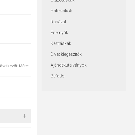
Utazótáskák
Hátizsákok
Ruházat
Esernyők
Kézitáskák
Divat kiegészítők
Ajándékutalványok
övetkezőt: Méret
Befado