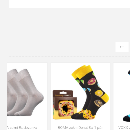
42-45
20-24
25-29
30-34
35-38
BOMA zokni Donut 3a 1 pár
VOXX zokni Joskik mix A - fiú 3