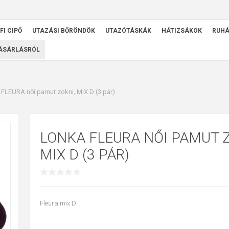
FI CIPŐ
UTAZÁSI BŐRÖNDÖK
UTAZÓTÁSKÁK
HÁTIZSÁKOK
RUH
VÁSÁRLÁSRÓL
FLEURA női pamut zokni, MIX D (3 pár)
LONKA FLEURA NŐI PAMUT Z
MIX D (3 PÁR)
Fleura mix D