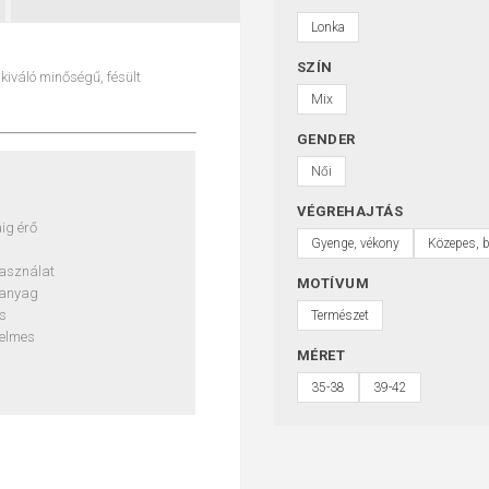
Lonka
SZÍN
kiváló minőségű, fésült
Mix
GENDER
Női
VÉGREHAJTÁS
ig érő
Gyenge, vékony
Közepes, b
asználat
MOTÍVUM
t anyag
s
Természet
yelmes
MÉRET
35-38
39-42