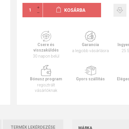
KOSÁRBA
Csere és
Garancia
Ingyen
visszaküldés
a legjobb vásárlásra
25 5
30 napon belül
Bónusz program
Gyors szállítás
Eléged
regisztrált
vásárlóknak
TERMÉK LEKÉRDEZÉSE
MÁRKA