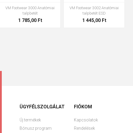
VM Footwear 3600 Impregnáló
Bennon ABSORBA XTR ESD betét
vízzáró
4 063,00 Ft
1 683,00 Ft
ÜGYFÉLSZOLGÁLAT
FIÓKOM
Új termékek
Kapcsolatok
Bónusz program
Rendelések