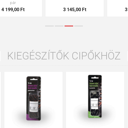
3 145,00 Ft
3 434,00 Ft
KIEGÉSZÍTŐK CIPŐKHÖZ
35
36
37
39
40
43
47
48