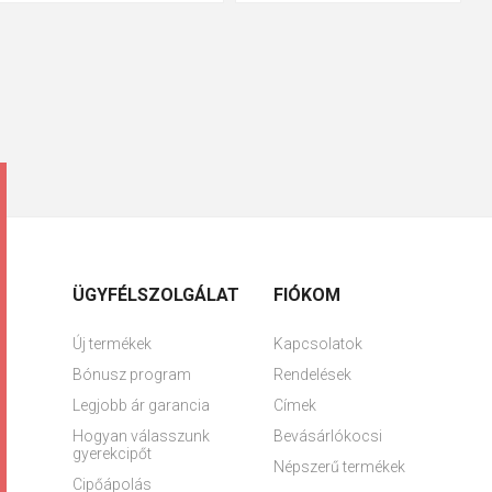
ÜGYFÉLSZOLGÁLAT
FIÓKOM
Új termékek
Kapcsolatok
Bónusz program
Rendelések
Legjobb ár garancia
Címek
Hogyan válasszunk
Bevásárlókocsi
gyerekcipőt
Népszerű termékek
Cipőápolás