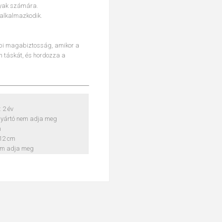
gyak számára.
 alkalmazkodik.
api magabiztosság, amikor a
en táskát, és hordozza a
 2 év
gyártó nem adja meg
n
 12 cm
em adja meg