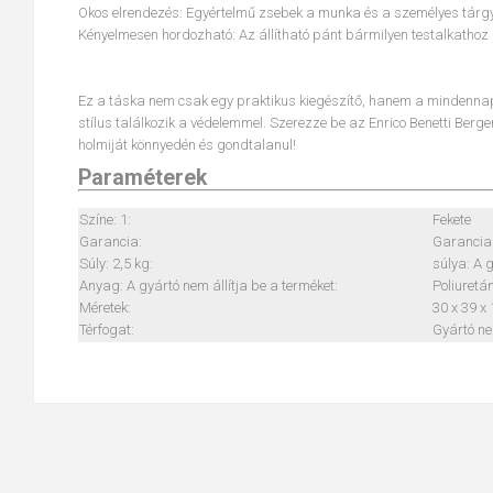
Okos elrendezés: Egyértelmű zsebek a munka és a személyes tár
Kényelmesen hordozható: Az állítható pánt bármilyen testalkathoz
Ez a táska nem csak egy praktikus kiegészítő, hanem a mindenn
stílus találkozik a védelemmel. Szerezze be az Enrico Benetti Berg
holmiját könnyedén és gondtalanul!
Paraméterek
Színe: 1:
Fekete
Garancia:
Garancia:
Súly: 2,5 kg:
súlya: A 
Anyag: A gyártó nem állítja be a terméket:
Poliuretá
Méretek:
30 x 39 x
Térfogat:
Gyártó n