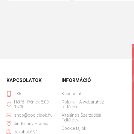
KAPCSOLATOK
INFORMÁCIÓ
+36
Kapcsolat
Hétfő - Péntek 8:00 -
Rólunk – A webáruház
15:00
története
shop@coolcipok.hu
Általános Szerződési
Feltételek
Jindřichův Hradec
Cookie fájlok
Jakubská 91