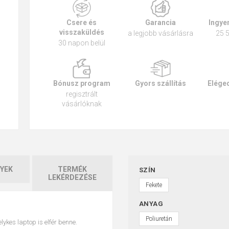
Csere és
Garancia
Ingyen
visszaküldés
a legjobb vásárlásra
25 5
30 napon belül
Bónusz program
Gyors szállítás
Eléged
regisztrált
vásárlóknak
YEK
TERMÉK
SZÍN
LEKÉRDEZÉSE
Fekete
ANYAG
Poliuretán
lykes laptop is elfér benne.