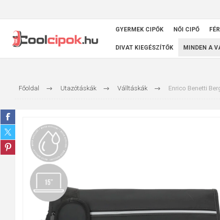
GYERMEK CIPŐK
NŐI CIPŐ
FÉR
DIVAT KIEGÉSZÍTŐK
MINDEN A 
Főoldal
Utazótáskák
Válltáskák
Enrico Benetti Be