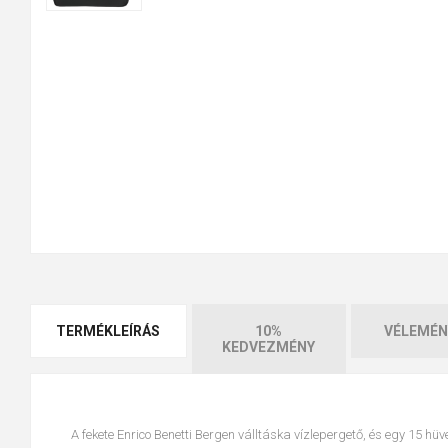
TERMÉKLEÍRÁS
10%
VÉLEMÉN
KEDVEZMÉNY
A fekete Enrico Benetti Bergen válltáska vízlepergető, és egy 15 hüve