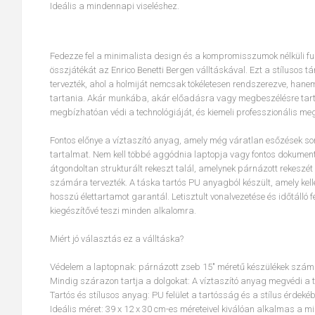
Ideális a mindennapi viseléshez.
Fedezze fel a minimalista design és a kompromisszumok nélküli fun
összjátékát az Enrico Benetti Bergen válltáskával. Ezt a stílusos t
tervezték, ahol a holmiját nemcsak tökéletesen rendszerezve, hanem
tartania. Akár munkába, akár előadásra vagy megbeszélésre tart
megbízhatóan védi a technológiáját, és kiemeli professzionális meg
Fontos előnye a víztaszító anyag, amely még váratlan esőzések so
tartalmat. Nem kell többé aggódnia laptopja vagy fontos dokument
átgondoltan strukturált rekeszt talál, amelynek párnázott rekeszét k
számára tervezték. A táska tartós PU anyagból készült, amely ke
hosszú élettartamot garantál. Letisztult vonalvezetése és időtálló f
kiegészítővé teszi minden alkalomra.
Miért jó választás ez a válltáska?
Védelem a laptopnak: párnázott zseb 15" méretű készülékek szám
Mindig szárazon tartja a dolgokat: A víztaszító anyag megvédi a t
Tartós és stílusos anyag: PU felület a tartósság és a stílus érdeké
Ideális méret: 39 x 12 x 30 cm-es méreteivel kiválóan alkalmas a m