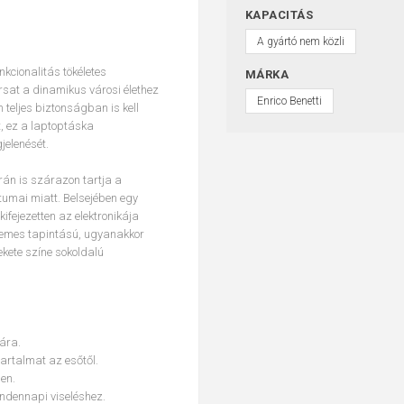
KAPACITÁS
A gyártó nem közli
kcionalitás tökéletes
MÁRKA
ársat a dinamikus városi élethez
Enrico Benetti
 teljes biztonságban is kell
, ez a laptoptáska
jelenését.
rán is szárazon tartja a
umai miatt. Belsejében egy
ifejezetten az elektronikája
llemes tapintású, ugyanakkor
ekete színe sokoldalú
ára.
artalmat az esőtől.
ben.
indennapi viseléshez.