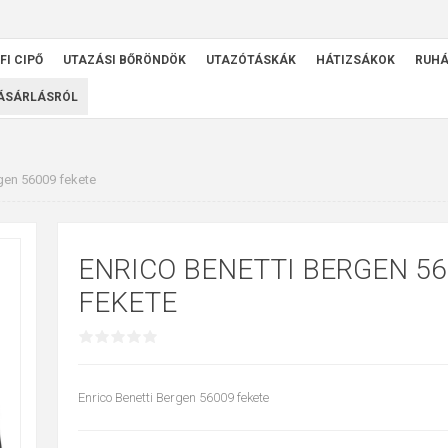
FI CIPŐ
UTAZÁSI BŐRÖNDÖK
UTAZÓTÁSKÁK
HÁTIZSÁKOK
RUH
VÁSÁRLÁSRÓL
rgen 56009 fekete
ENRICO BENETTI BERGEN 5
FEKETE
Enrico Benetti Bergen 56009 fekete