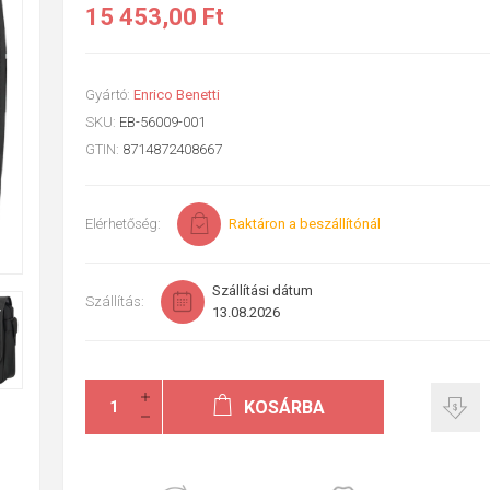
15 453,00 Ft
Gyártó:
Enrico Benetti
SKU:
EB-56009-001
GTIN:
8714872408667
Elérhetőség:
Raktáron a beszállítónál
Szállítási dátum
Szállítás:
13.08.2026
KOSÁRBA