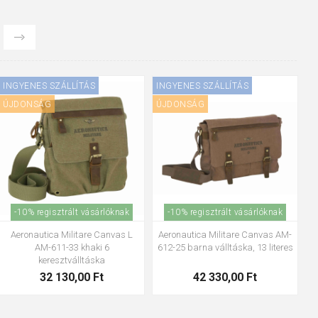
INGYENES SZÁLLÍTÁS
INGYENES SZÁLLÍTÁS
ÚJDONSÁG
ÚJDONSÁG
-10% regisztrált vásárlóknak
-10% regisztrált vásárlóknak
Tamaris Voyaage Weekender
Tamaris Voyaage Weekender
fekete 40 l
Taupe 40 l
30 923,00 Ft
30 923,00 Ft