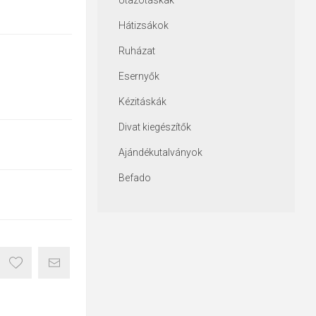
Utazótáskák
Hátizsákok
Ruházat
Esernyők
Kézitáskák
Divat kiegészítők
Ajándékutalványok
Befado