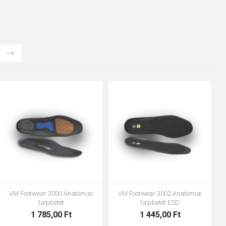
48
37
36
38
39
40
41
42
43
44
45
46
47
VM Footwear 3600 Impregnáló
Bennon ABSORBA XTR ESD betét
vízzáró
4 063,00 Ft
1 683,00 Ft