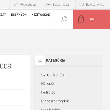
Regisztráció
Bejelentkezés
Bevásárlólista
ÁZAT
ESERNYŐK
KÉZITÁSKÁK
0
DB
KATEGÓRIA
6009
Gyermek cipők
Női cipő
Férfi cipő
Utazási bőröndök