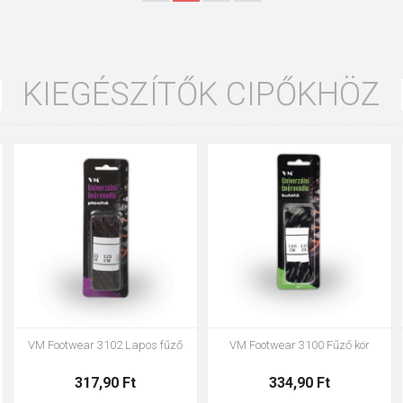
KIEGÉSZÍTŐK CIPŐKHÖZ
35
36
37
39
40
43
47
48
VM Footwear 3002 Anatómiai
VM Footwear 3900 cipőtisztító
talpbetét ESD
szivacs
1 445,00 Ft
663,00 Ft