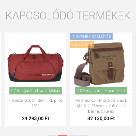
KAPCSOLÓDÓ TERMÉKEK
INGYENES SZÁLLÍTÁS
INGYENES SZÁLLÍTÁS
ÚJDONSÁG
ÚJDONSÁG
-10% regisztrált vásárlóknak
-10% regisztrált vásárlóknak
Aeronautica Militare Canvas AM-
Aeronautica Militare Canvas AM-
612-25 barna válltáska, 13 literes
612-33 khaki 13 L válltáska
42 330,00 Ft
42 330,00 Ft