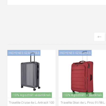
INGYENES SZÁLLÍTÁS
INGYENES SZÁLLÍTÁS
-10% regisztrált vásárlóknak
-10% regisztrált vásárlóknak
L
Travelite Cruise 4w L Antracit 100
Travelite Skaii 4w L Piros 91/98 L