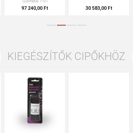
Gunmetal 110 l
97 240,00 Ft
30 583,00 Ft
KIEGÉSZÍTŐK CIPŐKHÖZ
90cm
125cm
155cm
90cm
125cm
155cm