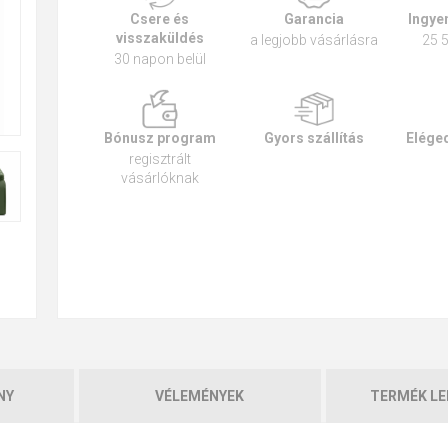
Csere és
Garancia
Ingyen
visszaküldés
a legjobb vásárlásra
25 5
30 napon belül
Bónusz program
Gyors szállítás
Eléged
regisztrált
vásárlóknak
NY
VÉLEMÉNYEK
TERMÉK LE