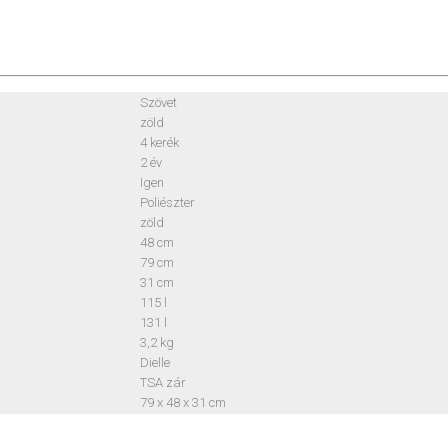
Szövet
zöld
4 kerék
2 év
Igen
Poliészter
zöld
48 cm
79 cm
31 cm
115 l
131 l
3,2 kg
Dielle
TSA zár
79 x 48 x 31 cm