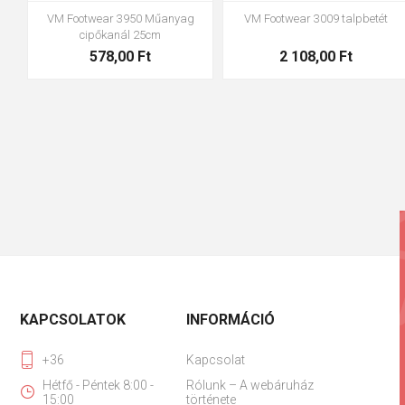
VM Footwear 3950 Műanyag
VM Footwear 3009 talpbetét
cipőkanál 25cm
578,00 Ft
2 108,00 Ft
KAPCSOLATOK
INFORMÁCIÓ
+36
Kapcsolat
Hétfő - Péntek 8:00 -
Rólunk – A webáruház
15:00
története