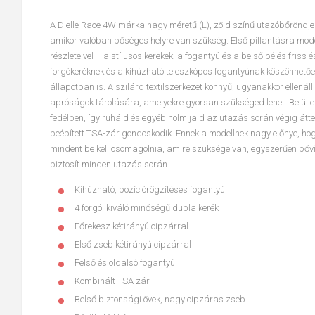
A Dielle Race 4W márka nagy méretű (L), zöld színű utazóbőröndj
amikor valóban bőséges helyre van szükség. Első pillantásra modern
részleteivel – a stílusos kerekek, a fogantyú és a belső bélés fri
forgókeréknek és a kihúzható teleszkópos fogantyúnak köszönhetően
állapotban is. A szilárd textilszerkezet könnyű, ugyanakkor ellen
apróságok tárolására, amelyekre gyorsan szükséged lehet. Belül e
fedélben, így ruháid és egyéb holmijaid az utazás során végig át
beépített TSA-zár gondoskodik. Ennek a modellnek nagy előnye, hog
mindent be kell csomagolnia, amire szüksége van, egyszerűen bővíth
biztosít minden utazás során.
Kihúzható, pozíciórögzítéses fogantyú
4 forgó, kiváló minőségű dupla kerék
Főrekesz kétirányú cipzárral
Első zseb kétirányú cipzárral
Felső és oldalsó fogantyú
Kombinált TSA zár
Belső biztonsági övek, nagy cipzáras zseb