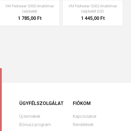
VM Footwear 3000 Anatómiai
VM Footwear 3002 Anatómiai
talpbetét
talpbetét ESD
1 785,00 Ft
1 445,00 Ft
ÜGYFÉLSZOLGÁLAT
FIÓKOM
Új termékek
Kapcsolatok
Bónusz program
Rendelések