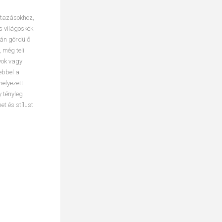
utazásokhoz,
s világoskék
mán gördülő
 még teli
yok vagy
ebbel a
helyezett
 tényleg
t és stílust