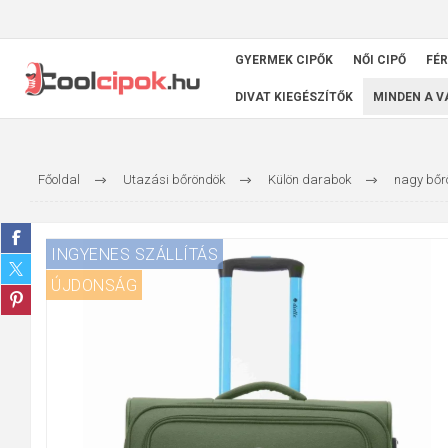
GYERMEK CIPŐK
NŐI CIPŐ
FÉR
DIVAT KIEGÉSZÍTŐK
MINDEN A 
Főoldal
Utazási bőröndök
Külön darabok
nagy bőr
INGYENES SZÁLLÍTÁS
ÚJDONSÁG