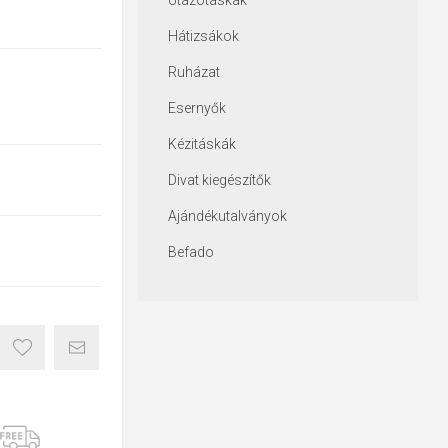
Utazótáskák
Hátizsákok
Ruházat
Esernyők
Kézitáskák
Divat kiegészítők
Ajándékutalványok
Befado