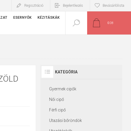
Regisztráció
Bejelentkezés
Bevásárlólista
ÁZAT
ESERNYŐK
KÉZITÁSKÁK
0
DB
KATEGÓRIA
 ZÖLD
Gyermek cipők
Női cipő
Férfi cipő
Utazási bőröndök