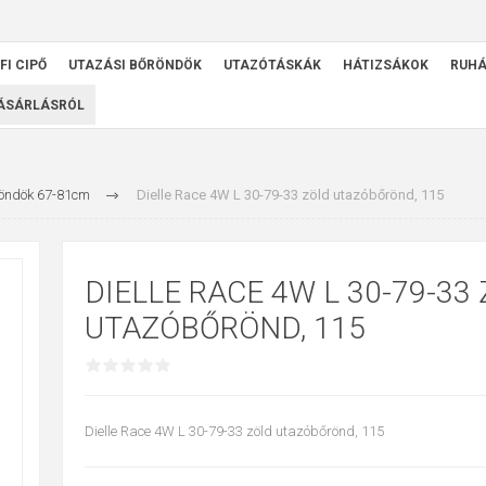
FI CIPŐ
UTAZÁSI BŐRÖNDÖK
UTAZÓTÁSKÁK
HÁTIZSÁKOK
RUH
VÁSÁRLÁSRÓL
öndök 67-81cm
Dielle Race 4W L 30-79-33 zöld utazóbőrönd, 115
DIELLE RACE 4W L 30-79-33
UTAZÓBŐRÖND, 115
Dielle Race 4W L 30-79-33 zöld utazóbőrönd, 115