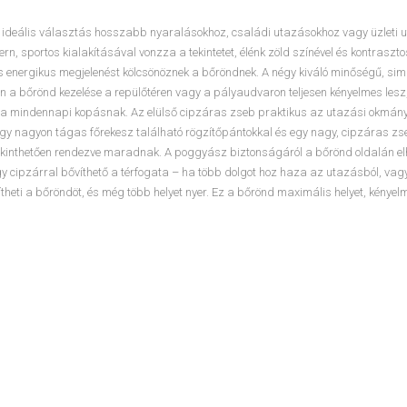
e ideális választás hosszabb nyaralásokhoz, családi utazásokhoz vagy üzleti 
, sportos kialakításával vonzza a tekintetet, élénk zöld színével és kontraszto
ss és energikus megjelenést kölcsönöznek a bőröndnek. A négy kiváló minőségű, si
 a bőrönd kezelése a repülőtéren vagy a pályaudvaron teljesen kényelmes lesz,
áll a mindennapi kopásnak. Az elülső cipzáras zseb praktikus az utazási okmán
gy nagyon tágas főrekesz található rögzítőpántokkal és egy nagy, cipzáras zs
tekinthetően rendezve maradnak. A poggyász biztonságáról a bőrönd oldalán el
y cipzárral bővíthető a térfogata – ha több dolgot hoz haza az utazásból, vagy
eti a bőröndöt, és még több helyet nyer. Ez a bőrönd maximális helyet, kényelme