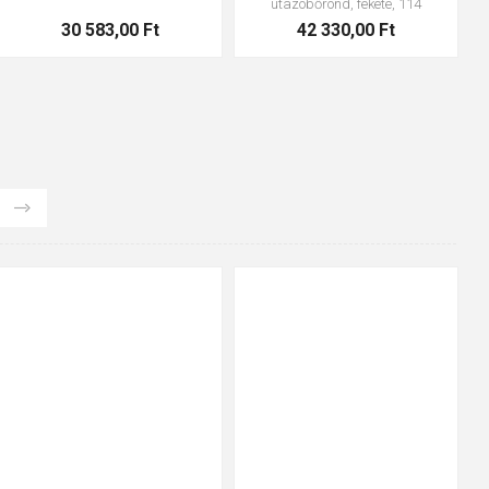
utazóbőrönd, fekete, 114
30 583,00 Ft
42 330,00 Ft
35
36
37
38
39
40
35
36
37
39
40
43
41
42
43
44
45
46
47
48
47
48