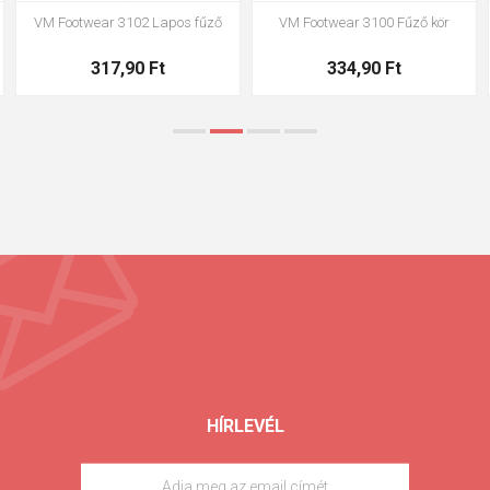
VM Footwear 3102 Lapos fűző
VM Footwear 3100 Fűző kör
317,90 Ft
334,90 Ft
HÍRLEVÉL