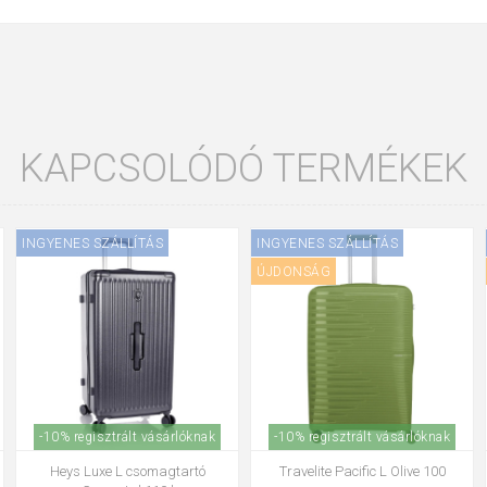
KAPCSOLÓDÓ TERMÉKEK
INGYENES SZÁLLÍTÁS
INGYENES SZÁLLÍTÁS
ÚJDONSÁG
-10% regisztrált vásárlóknak
-10% regisztrált vásárlóknak
Heys Luxe L csomagtartó
Travelite Pacific L Olive 100