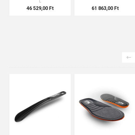
L
46 529,00 Ft
61 863,00 Ft
36-37
38-39
40-41
42-43
44-45
46-47