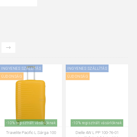
INGYENES SZÁLLÍTÁS
INGYENES SZÁLLÍTÁS
I
ÚJDONSÁG
ÚJDONSÁG
Ú
-10% regisztrált vásárlóknak
-10% regisztrált vásárlóknak
Travelite Pacific L Sárga 100
Dielle 4W L PP 100-76-01