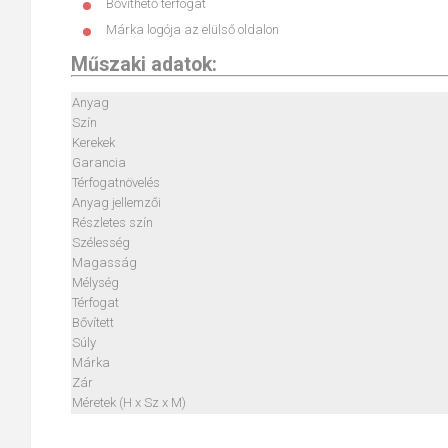
Bővíthető térfogat
Márka logója az elülső oldalon
Műszaki adatok:
Anyag
Szín
Kerekek
Garancia
Térfogatnövelés
Anyag jellemzői
Részletes szín
Szélesség
Magasság
Mélység
Térfogat
Bővített
Súly
Márka
Zár
Méretek (H x Sz x M)